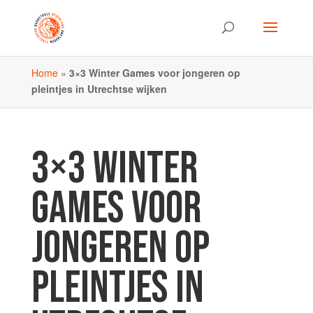
Home
»
3×3 Winter Games voor jongeren op
pleintjes in Utrechtse wijken
3×3 WINTER
GAMES VOOR
JONGEREN OP
PLEINTJES IN