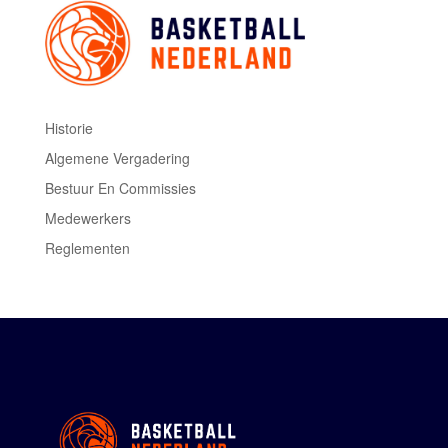
Historie
Algemene Vergadering
Bestuur En Commissies
Medewerkers
Reglementen