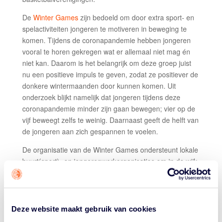
De
Winter Games
zijn bedoeld om door extra sport- en
spelactiviteiten jongeren te motiveren in beweging te
komen. Tijdens de coronapandemie hebben jongeren
vooral te horen gekregen wat er allemaal niet mag én
niet kan. Daarom is het belangrijk om deze groep juist
nu een positieve impuls te geven, zodat ze positiever de
donkere wintermaanden door kunnen komen. Uit
onderzoek blijkt namelijk dat jongeren tijdens deze
coronapandemie minder zijn gaan bewegen; vier op de
vijf beweegt zelfs te weinig. Daarnaast geeft de helft van
de jongeren aan zich gespannen te voelen.
De organisatie van de Winter Games ondersteunt lokale
buurt(sport)- en jongerenwerkorganisaties om in de wijk
extra sport- en spelactiviteiten te organiseren voor de
jeugd in de leeftijd van 13 tot en met 17 jaar. Die mag
volgens de richtlijnen van de overheid nog wel buiten
sporten in teamverband zonder anderhalve meter
Deze website maakt gebruik van cookies
afstand te houden, al liggen de competities wel stil. De