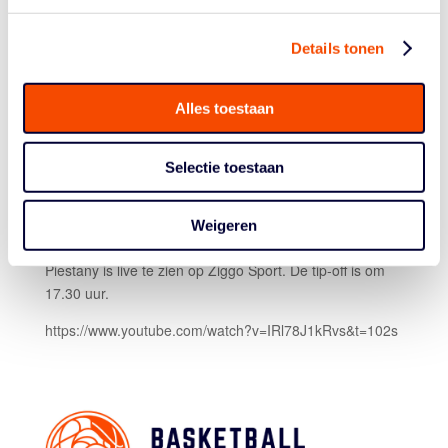
De jonge international leeft op als het gesprek op het
aanstaande kwalificatiewindow komt. “Het liefst had ik
de wedstrijd morgen gespeeld, zoveel zin heb ik erin.”
Details tonen
Met nog een wedstrijd te gaan tegen Slowakije hebben
de Orange Lions alles in eigen hand. Bij winst gaan de
Alles toestaan
vrouwen voor het eerst in 31 jaar weer naar een
Europees Kampioenschap. “Het wordt gewoon veertig
minuten vechten voor een EK-ticket. Iets wat Slowakije
Selectie toestaan
ook gaat doen, maar ik heb er al het vertrouwen in”,
zegt Westerik opgetogen.
Weigeren
De wedstrijd tegen Slowakije op zaterdag 6 februari in
Piestany is live te zien op Ziggo Sport. De tip-off is om
17.30 uur.
https://www.youtube.com/watch?v=IRl78J1kRvs&t=102s