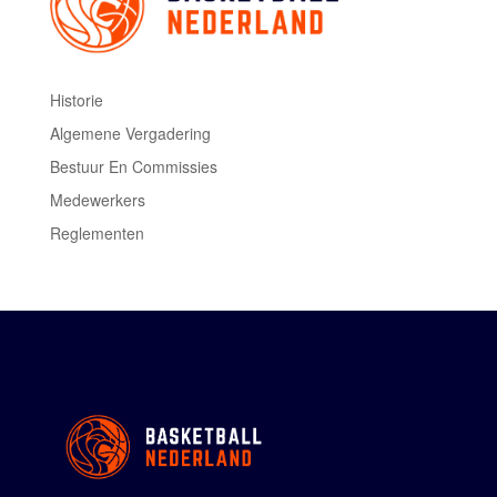
Historie
Algemene Vergadering
Bestuur En Commissies
Medewerkers
Reglementen