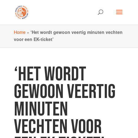
Home
»
‘Het wordt gewoon veertig minuten vechten
voor een EK-ticket’
‘HET WORDT
GEWOON VEERTIG
MINUTEN
VECHTEN VOOR