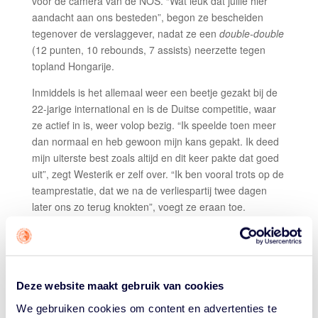
voor de camera van de NOS. “Wat leuk dat jullie hier
aandacht aan ons besteden”, begon ze bescheiden
tegenover de verslaggever, nadat ze een
double-double
(12 punten, 10 rebounds, 7 assists) neerzette tegen
topland Hongarije.
Inmiddels is het allemaal weer een beetje gezakt bij de
22-jarige international en is de Duitse competitie, waar
ze actief in is, weer volop bezig. “Ik speelde toen meer
dan normaal en heb gewoon mijn kans gepakt. Ik deed
mijn uiterste best zoals altijd en dit keer pakte dat goed
uit”, zegt Westerik er zelf over. “Ik ben vooral trots op de
teamprestatie, dat we na de verliespartij twee dagen
later ons zo terug knokten”, voegt ze eraan toe.
In haar derde seizoen bij het Duitse Herner Turn Club is
ze ondertussen een drijvende kracht geworden. Bij de
club die uitkomt in de Bundesliga is ze gemiddeld goed
voor 9 punten, 4 rebounds en 3 assists per wedstrijd. In
Deze website maakt gebruik van cookies
haar eerste seizoen was dat wel anders. “Ik was toen
We gebruiken cookies om content en advertenties te
echt een jonkie, maar we hadden wel echt een goed