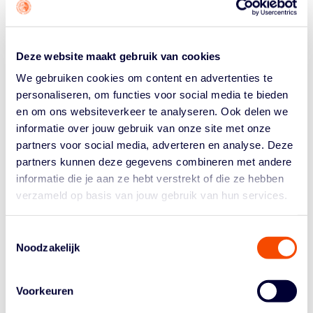
waarschijnlijk voorafgegaan door een periode waarin
een vereniging alleen intern met de eigen teams in de
eigen hal aan de slag mag.
Deze website maakt gebruik van cookies
Voor het plannen/organiseren van interne wedstrijden
We gebruiken cookies om content en advertenties te
en/of toernooien kan gebruik worden gemaakt van de
personaliseren, om functies voor social media te bieden
software van Sportlink. Voor het gehele kalenderjaar
en om ons websiteverkeer te analyseren. Ook delen we
2021 stelt Sportlink in deze lastige periode de module
informatie over jouw gebruik van onze site met onze
Club.Toernooien gratis beschikbaar. Daar bovenop geeft
partners voor social media, adverteren en analyse. Deze
Sportlink ter ondersteuning ook nog een aantal
partners kunnen deze gegevens combineren met andere
workshops waarin wordt uitgelegd hoe deze module
informatie die je aan ze hebt verstrekt of die ze hebben
werkt. Op de website van Sportlink is
alles
over
Club.Toernooien en deze actie te lezen.
verzameld op basis van jouw gebruik van hun services.
De NBB is blij dat Sportlink deze mogelijkheid aanbiedt
Toestemmingsselectie
en hoopt dat het de verenigingen kan helpen het
Noodzakelijk
basketballen weer op te starten zodra de sporthallen
weer open mogen.
Voorkeuren
COMPETITIE 2021/2022