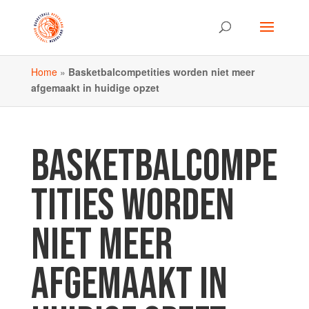
Home
»
Basketbalcompetities worden niet meer
afgemaakt in huidige opzet
BASKETBALCOMPE
TITIES WORDEN
NIET MEER
AFGEMAAKT IN