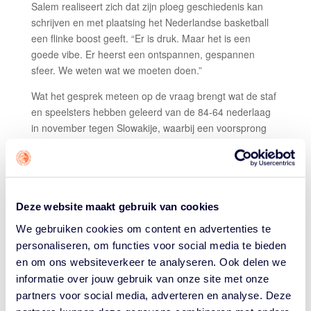
Salem realiseert zich dat zijn ploeg geschiedenis kan
schrijven en met plaatsing het Nederlandse basketball
een flinke boost geeft. “Er is druk. Maar het is een
goede vibe. Er heerst een ontspannen, gespannen
sfeer. We weten wat we moeten doen.”
Wat het gesprek meteen op de vraag brengt wat de staf
en speelsters hebben geleerd van de 84-64 nederlaag
in november tegen Slowakije, waarbij een voorsprong
van 13 punten werd verspeeld. Salem: “Ik heb de
beelden van die wedstrijd inmiddels zo vaak gezien, dat
ik je minuut voor minuut kan vertellen wat er gebeurde.
De belangrijkste les is dat we moeten blijven doen wat
Deze website maakt gebruik van cookies
we hebben afgesproken, ook als het even niet loopt. En
dat deden we in de tweede helft tegen Slowakije niet
We gebruiken cookies om content en advertenties te
meer, met name de communicatie in de verdediging. Er
personaliseren, om functies voor social media te bieden
werd niet meer geswitcht, basisafspraken niet
en om ons websiteverkeer te analyseren. Ook delen we
nageleefd.”
informatie over jouw gebruik van onze site met onze
partners voor social media, adverteren en analyse. Deze
“Als wij niet nakomen wat we hebben afgesproken, als