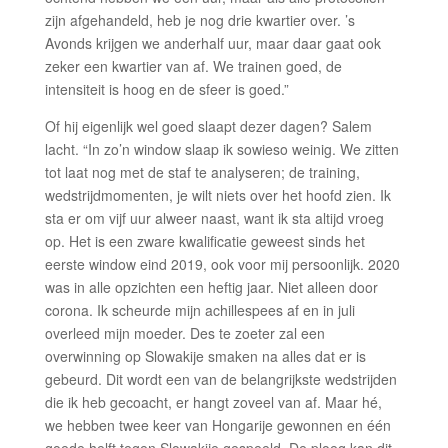
zijn afgehandeld, heb je nog drie kwartier over. ’s
Avonds krijgen we anderhalf uur, maar daar gaat ook
zeker een kwartier van af. We trainen goed, de
intensiteit is hoog en de sfeer is goed.”
Of hij eigenlijk wel goed slaapt dezer dagen? Salem
lacht. “In zo’n window slaap ik sowieso weinig. We zitten
tot laat nog met de staf te analyseren; de training,
wedstrijdmomenten, je wilt niets over het hoofd zien. Ik
sta er om vijf uur alweer naast, want ik sta altijd vroeg
op. Het is een zware kwalificatie geweest sinds het
eerste window eind 2019, ook voor mij persoonlijk. 2020
was in alle opzichten een heftig jaar. Niet alleen door
corona. Ik scheurde mijn achillespees af en in juli
overleed mijn moeder. Des te zoeter zal een
overwinning op Slowakije smaken na alles dat er is
gebeurd. Dit wordt een van de belangrijkste wedstrijden
die ik heb gecoacht, er hangt zoveel van af. Maar hé,
we hebben twee keer van Hongarije gewonnen en één