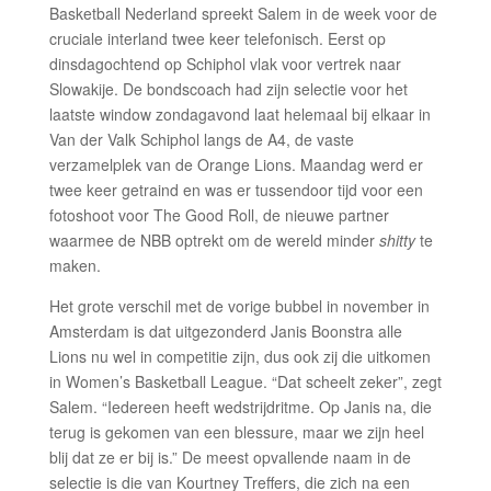
Basketball Nederland spreekt Salem in de week voor de
cruciale interland twee keer telefonisch. Eerst op
dinsdagochtend op Schiphol vlak voor vertrek naar
Slowakije. De bondscoach had zijn selectie voor het
laatste window zondagavond laat helemaal bij elkaar in
Van der Valk Schiphol langs de A4, de vaste
verzamelplek van de Orange Lions. Maandag werd er
twee keer getraind en was er tussendoor tijd voor een
fotoshoot voor The Good Roll, de nieuwe partner
waarmee de NBB optrekt om de wereld minder
shitty
te
maken.
Het grote verschil met de vorige bubbel in november in
Amsterdam is dat uitgezonderd Janis Boonstra alle
Lions nu wel in competitie zijn, dus ook zij die uitkomen
in Women’s Basketball League. “Dat scheelt zeker”, zegt
Salem. “Iedereen heeft wedstrijdritme. Op Janis na, die
terug is gekomen van een blessure, maar we zijn heel
blij dat ze er bij is.” De meest opvallende naam in de
selectie is die van Kourtney Treffers, die zich na een