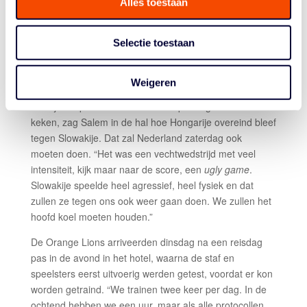
Alles toestaan
ze automatisch derde en gaan ze niet naar het EK.
Salem: “We hoeven in elk geval niet te gaan zitten
Selectie toestaan
rekenen of we bij de vijf beste nummers twee horen. We
weten waar we aan toe zijn. Dit is wat het is. Alleen een
zege brengt ons naar het EK.”
Weigeren
Terwijl de speelsters in het hotel op een groot scherm
keken, zag Salem in de hal hoe Hongarije overeind bleef
tegen Slowakije. Dat zal Nederland zaterdag ook
moeten doen. “Het was een vechtwedstrijd met veel
intensiteit, kijk maar naar de score, een
ugly game
.
Slowakije speelde heel agressief, heel fysiek en dat
zullen ze tegen ons ook weer gaan doen. We zullen het
hoofd koel moeten houden.”
De Orange Lions arriveerden dinsdag na een reisdag
pas in de avond in het hotel, waarna de staf en
speelsters eerst uitvoerig werden getest, voordat er kon
worden getraind. “We trainen twee keer per dag. In de
ochtend hebben we een uur, maar als alle protocollen