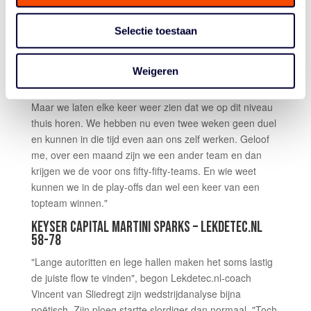
goede wedstrijd van ons, maar je verliest weer en een
nederlaag voelt op dat moment ook aan als een
Selectie toestaan
nederlaag. Maar eigenlijk zijn we aan het winnen in ons
proces, omdat we goed aan het basketballen zijn. Ze
Weigeren
werken keihard, maar komen nog steeds net iets tekort
tegen tegenstanders van dit kaliber en dat is lastig.
Maar we laten elke keer weer zien dat we op dit niveau
thuis horen. We hebben nu even twee weken geen duel
en kunnen in die tijd even aan ons zelf werken. Geloof
me, over een maand zijn we een ander team en dan
krijgen we de voor ons fifty-fifty-teams. En wie weet
kunnen we in de play-offs dan wel een keer van een
topteam winnen."
KEYSER CAPITAL MARTINI SPARKS – LEKDETEC.NL
58-78
"Lange autoritten en lege hallen maken het soms lastig
de juiste flow te vinden", begon Lekdetec.nl-coach
Vincent van Sliedregt zijn wedstrijdanalyse bijna
poëtisch. Zijn ploeg startte slordiger dan normaal. "Toch