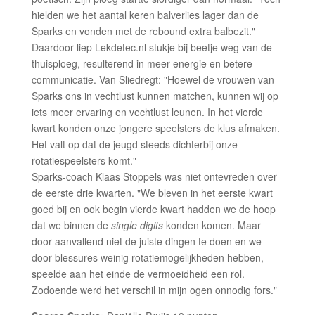
hielden we het aantal keren balverlies lager dan de
Sparks en vonden met de rebound extra balbezit."
Daardoor liep Lekdetec.nl stukje bij beetje weg van de
thuisploeg, resulterend in meer energie en betere
communicatie. Van Sliedregt: "Hoewel de vrouwen van
Sparks ons in vechtlust kunnen matchen, kunnen wij op
iets meer ervaring en vechtlust leunen. In het vierde
kwart konden onze jongere speelsters de klus afmaken.
Het valt op dat de jeugd steeds dichterbij onze
rotatiespeelsters komt."
Sparks-coach Klaas Stoppels was niet ontevreden over
de eerste drie kwarten. "We bleven in het eerste kwart
goed bij en ook begin vierde kwart hadden we de hoop
dat we binnen de
single digits
konden komen. Maar
door aanvallend niet de juiste dingen te doen en we
door blessures weinig rotatiemogelijkheden hebben,
speelde aan het einde de vermoeidheid een rol.
Zodoende werd het verschil in mijn ogen onnodig fors."