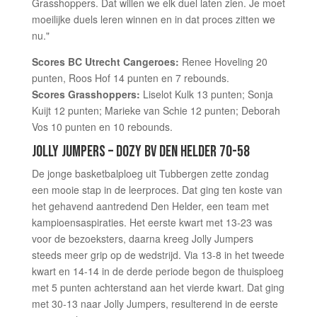
Grasshoppers. Dat willen we elk duel laten zien. Je moet
moeilijke duels leren winnen en in dat proces zitten we
nu."
Scores BC Utrecht Cangeroes:
Renee Hoveling 20
punten, Roos Hof 14 punten en 7 rebounds.
Scores Grasshoppers:
Liselot Kulk 13 punten; Sonja
Kuijt 12 punten; Marieke van Schie 12 punten; Deborah
Vos 10 punten en 10 rebounds.
JOLLY JUMPERS – DOZY BV DEN HELDER 70-58
De jonge basketbalploeg uit Tubbergen zette zondag
een mooie stap in de leerproces. Dat ging ten koste van
het gehavend aantredend Den Helder, een team met
kampioensaspiraties. Het eerste kwart met 13-23 was
voor de bezoeksters, daarna kreeg Jolly Jumpers
steeds meer grip op de wedstrijd. Via 13-8 in het tweede
kwart en 14-14 in de derde periode begon de thuisploeg
met 5 punten achterstand aan het vierde kwart. Dat ging
met 30-13 naar Jolly Jumpers, resulterend in de eerste