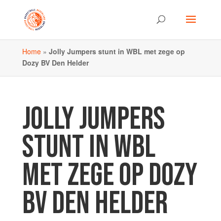
Home
»
Jolly Jumpers stunt in WBL met zege op
Dozy BV Den Helder
JOLLY JUMPERS
STUNT IN WBL
MET ZEGE OP DOZY
BV DEN HELDER