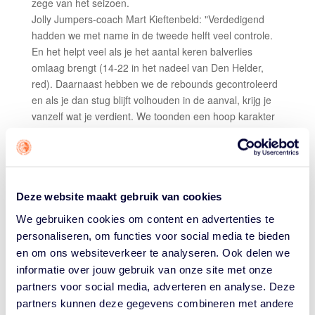
zege van het seizoen.
Jolly Jumpers-coach Mart Kieftenbeld: "Verdedigend
hadden we met name in de tweede helft veel controle.
En het helpt veel als je het aantal keren balverlies
omlaag brengt (14-22 in het nadeel van Den Helder,
red). Daarnaast hebben we de rebounds gecontroleerd
en als je dan stug blijft volhouden in de aanval, krijg je
vanzelf wat je verdient. We toonden een hoop karakter
en speelden met een hoop plezier. Dat maakt me trots."
Den Helder-coach Mario Bennes moest het in
Tubbergen stellen zonder Kourtney Treffers, Kiki
Fleuren, Zoë Slagter en Leonie Plagmeijer. "En in het
tweede kwart raakte ook nog eens Sarah Curran
Deze website maakt gebruik van cookies
geblesseerd. In het derde kwart ging bij ons de
We gebruiken cookies om content en advertenties te
foutenlast meespelen, maar de turnovers in het laatste
personaliseren, om functies voor social media te bieden
kwart werden ons min of meer noodlottig.
en om ons websiteverkeer te analyseren. Ook delen we
Transitiebasketball met makkelijke lay-ups zorgde voor
informatie over jouw gebruik van onze site met onze
het uiteindelijke verschil in de wedstrijd. Een terechte
partners voor social media, adverteren en analyse. Deze
overwinning voor Jolly Jumpers."
partners kunnen deze gegevens combineren met andere