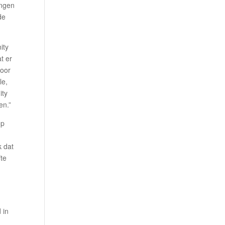
ingen
de
ity
t er
voor
le,
ity
en.”
op
k dat
fte
 in