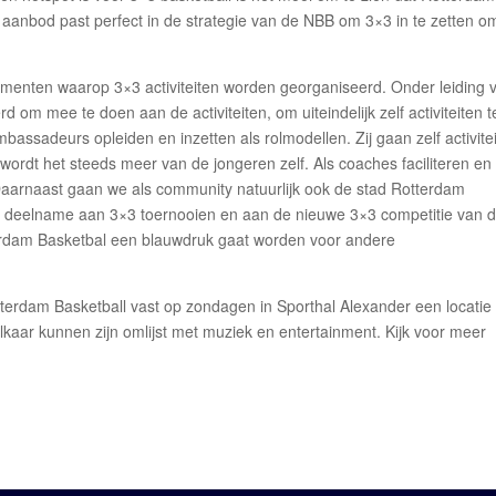
e aanbod past perfect in de strategie van de NBB om 3×3 in te zetten o
menten waarop 3×3 activiteiten worden georganiseerd. Onder leiding 
 om mee te doen aan de activiteiten, om uiteindelijk zelf activiteiten t
ssadeurs opleiden en inzetten als rolmodellen. Zij gaan zelf activite
ordt het steeds meer van de jongeren zelf. Als coaches faciliteren en
 Daarnaast gaan we als community natuurlijk ook de stad Rotterdam
t deelname aan 3×3 toernooien en aan de nieuwe 3×3 competitie van 
rdam Basketbal een blauwdruk gaat worden voor andere
terdam Basketball vast op zondagen in Sporthal Alexander een locatie
lkaar kunnen zijn omlijst met muziek en entertainment. Kijk voor meer