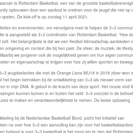
 daarvan is Rotterdam Basketbal, een van de grootste basketbalverenig
nity opbouwen door een aanbod te creëren voor de jeugd die niet op 
n spelen. De kick-off is op zondag 11 april 2021.
viteiten en evenementen, om vervolgens mee te helpen de 3×3 commun
die is aangesteld als 3×3 coördinator van Rotterdam Basketbal. “Hoe da
 zelf. Het belangrijkste is dat we een flexibel lidmaatschap aanbieden 
n omgeving en context die bij hen past. De sfeer, de muziek, de lifesty
elf. Waarbij we jongeren ook de mogelijkheid geven om hun eigen commun
elen en eigenaarschap te krijgen over hoe zij willen sporten en beweg
3×3 jeugdselecties die met de Orange Lions MU18 in 2018 zilver won 
anaf het begin betrokken bij de ontwikkeling van 3×3 als nieuwe vorm van
jaren in mijn DNA. Ik geloof in de kracht van deze sport. Het mooie vind i
plossingen kunnen komen in en buiten het veld. 3×3 voorziet in de behoe
keuzes te maken en verantwoordelijkheid te nemen. De beste oplossing
ling bij de Nederlandse Basketball Bond, juicht het initiatief van
ken na over hoe 3×3 een aanvulling kan zijn voor het basketbalaanbod
en hotspot is voor 3×3 basketball is het mooi om te zien dat Rotterdam