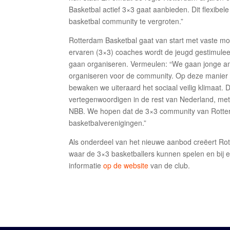
Basketbal actief 3×3 gaat aanbieden. Dit flexibel
basketbal community te vergroten.”
Rotterdam Basketbal gaat van start met vaste mo
ervaren (3×3) coaches wordt de jeugd gestimuleerd
gaan organiseren. Vermeulen: “We gaan jonge amba
organiseren voor de community. Op deze manier w
bewaken we uiteraard het sociaal veilig klimaat.
vertegenwoordigen in de rest van Nederland, me
NBB. We hopen dat de 3×3 community van Rotte
basketbalverenigingen.”
Als onderdeel van het nieuwe aanbod creëert Rot
waar de 3×3 basketballers kunnen spelen en bij e
informatie
op de website
van de club.