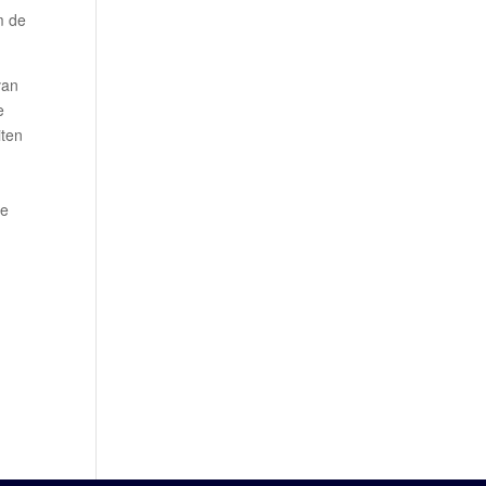
m de
van
e
iten
de