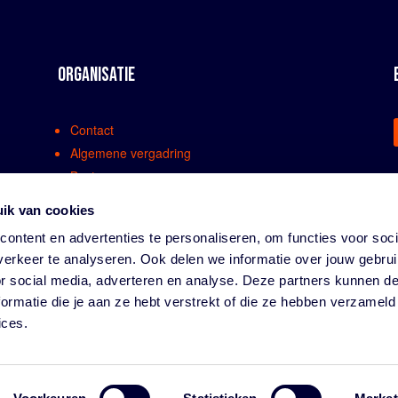
ORGANISATIE
Contact
Algemene vergadring
Bestuur
Comissies en werkgroepen
ik van cookies
Medewerkers
ontent en advertenties te personaliseren, om functies voor soci
Bondsreglementen
erkeer te analyseren. Ook delen we informatie over jouw gebru
Klachtenregeling
or social media, adverteren en analyse. Deze partners kunnen 
Partners
ormatie die je aan ze hebt verstrekt of die ze hebben verzameld
Vacatures
ices.
Privacy