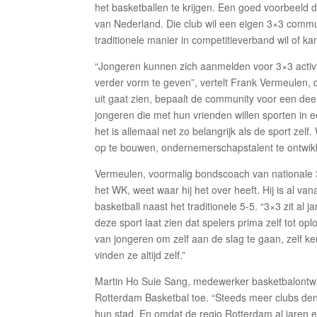
het basketballen te krijgen. Een goed voorbeeld
van Nederland. Die club wil een eigen 3×3 commu
traditionele manier in competitieverband wil of ka
“Jongeren kunnen zich aanmelden voor 3×3 acti
verder vorm te geven”, vertelt Frank Vermeulen, 
uit gaat zien, bepaalt de community voor een deel
jongeren die met hun vrienden willen sporten in ee
het is allemaal net zo belangrijk als de sport z
op te bouwen, ondernemerschapstalent te ontwikk
Vermeulen, voormalig bondscoach van nationale 
het WK, weet waar hij het over heeft. Hij is al v
basketball naast het traditionele 5-5. “3×3 zit al 
deze sport laat zien dat spelers prima zelf tot o
van jongeren om zelf aan de slag te gaan, zelf 
vinden ze altijd zelf.”
Martin Ho Suie Sang, medewerker basketbalontwikke
Rotterdam Basketbal toe. “Steeds meer clubs den
hun stad. En omdat de regio Rotterdam al jaren e