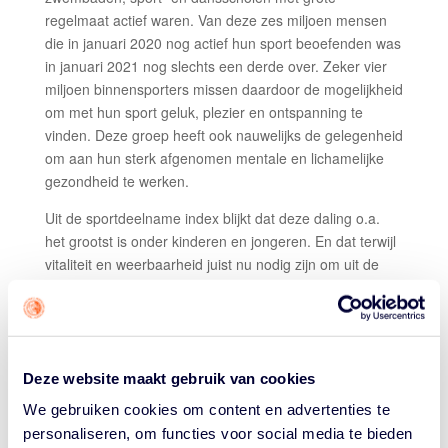
regelmaat actief waren. Van deze zes miljoen mensen
die in januari 2020 nog actief hun sport beoefenden was
in januari 2021 nog slechts een derde over. Zeker vier
miljoen binnensporters missen daardoor de mogelijkheid
om met hun sport geluk, plezier en ontspanning te
vinden. Deze groep heeft ook nauwelijks de gelegenheid
om aan hun sterk afgenomen mentale en lichamelijke
gezondheid te werken.
Uit de sportdeelname index blijkt dat deze daling o.a.
het grootst is onder kinderen en jongeren. En dat terwijl
vitaliteit en weerbaarheid juist nu nodig zijn om uit de
crisis te komen. Op dit moment sport nog maar de helft
van de jeugd minimaal één keer per week, terwijl we in
Nederland eraan gewend waren dat 80% van deze
leeftijdsgroep wekelijks actief aan sport doet. Ruim één
miljoen kinderen tot 18 jaar sport hiermee niet of veel
Deze website maakt gebruik van cookies
minder.
We gebruiken cookies om content en advertenties te
GERARD DIELESSEN, ALGEMEEN DIRECTEUR
personaliseren, om functies voor social media te bieden