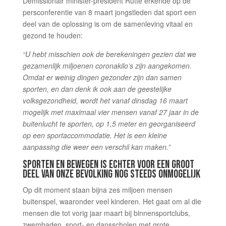
Demissionair minister-president Rutte erkende op de
persconferentie van 8 maart jongstleden dat sport een
deel van de oplossing is om de samenleving vitaal en
gezond te houden:
“U hebt misschien ook de berekeningen gezien dat we
gezamenlijk miljoenen coronakilo’s zijn
aangekomen.
Omdat er weinig dingen gezonder zijn dan samen
sporten, en dan denk ik ook aan de geestelijke
volksgezondheid, wordt het vanaf dinsdag 16 maart
mogelijk met maximaal vier mensen vanaf 27 jaar in de
buitenlucht te sporten, op 1,5 meter en georganiseerd
op een sportaccommodatie. Het is een kleine
aanpassing die weer een verschil kan maken.”
SPORTEN EN BEWEGEN IS ECHTER VOOR EEN GROOT
DEEL VAN ONZE BEVOLKING NOG STEEDS ONMOGELIJK
Op dit moment staan bijna zes miljoen mensen
buitenspel, waaronder veel kinderen. Het gaat om al die
mensen die tot vorig jaar maart bij binnensportclubs,
zwembaden, sport- en dansscholen met grote