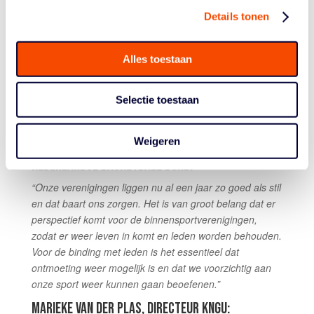
hebben voor de helft van sportend Nederland die nu
Details tonen
noodgedwongen inactief is. De ondertekenaars van de
brief staan klaar met alle binnensportsportclubs,
Alles toestaan
zwembaden, sport- en dansscholen om ook deze groep
een gezond en veilig sportaanbod te bieden en zo ook
deze sportinfrastructuur levend te houden. Dat hoeft niet
Selectie toestaan
in één keer, maar stapsgewijs gelijklopend met het
verminderde risico door het vaccineren en testen.
Weigeren
SIMONE VOLMER, ALGEMEEN DIRECTEUR
NEDERLANDSE BASKETBALL BOND:
“Onze verenigingen liggen nu al een jaar zo goed als stil
en dat baart ons zorgen. Het is van groot belang dat er
perspectief komt voor de binnensportverenigingen,
zodat er weer leven in komt en leden worden behouden.
Voor de binding met leden is het essentieel dat
ontmoeting weer mogelijk is en dat we voorzichtig aan
onze sport weer kunnen gaan beoefenen.”
MARIEKE VAN DER PLAS, DIRECTEUR KNGU: