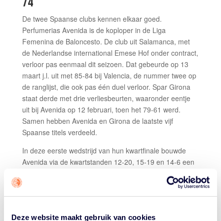
74
De twee Spaanse clubs kennen elkaar goed.
Perfumerias Avenida is de koploper in de Liga
Femenina de Baloncesto. De club uit Salamanca, met
de Nederlandse international Emese Hof onder contract,
verloor pas eenmaal dit seizoen. Dat gebeurde op 13
maart j.l. uit met 85-84 bij Valencia, de nummer twee op
de ranglijst, die ook pas één duel verloor. Spar Girona
staat derde met drie verliesbeurten, waaronder eentje
uit bij Avenida op 12 februari, toen het 79-61 werd.
Samen hebben Avenida en Girona de laatste vijf
Spaanse titels verdeeld.
In deze eerste wedstrijd van hun kwartfinale bouwde
Avenida via de kwartstanden 12-20, 15-19 en 14-6 een
41-55 voorsprong op na drie kwarten spelen. Maar
Girona bleef vechten en kwam op drie minuten van het
einde terug tot 57-63 na een score van de Servische
Sonja Vasic. Karlie Lou Samuelson, de Amerikaanse
Deze website maakt gebruik van cookies
guard/forward van Avenida met een de WNBA-verleden