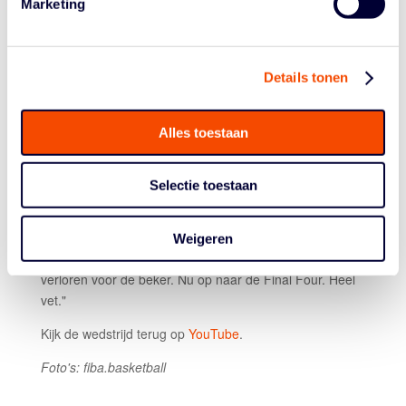
Marketing
steeds op vijf punten hangen, kwam door een driepunter
van Sonja Vasic nog wel een keer terug tot 67-65 op
1:13 van het einde, maar de halve finaleplek van
Details tonen
Avenida was nooit meer echt in gevaar. Hof speelde een
sterke wedstrijd met 15 punten, 5 rebounds, 2 assists en
een block.
Alles toestaan
De Nederlandse center is blij met de prestatie van haar
team. "Het was een goede classic tegen Girona. We
Selectie toestaan
hadden voor het eerst weer publiek. Dat gaf ons wel wat
thuisvoordeel en het was geweldig om weer voor fans te
spelen. Er hangt altijd veel spanning rond de wedstrijden
Weigeren
tegen Girona, helemaal nadat we van ze hadden
verloren voor de beker. Nu op naar de Final Four. Heel
vet."
Kijk de wedstrijd terug op
YouTube
.
Foto's: fiba.basketball