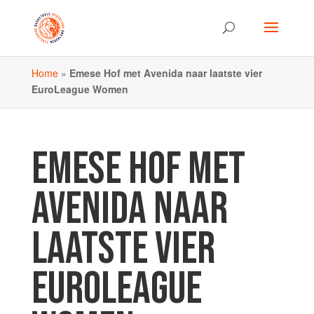
Home
»
Emese Hof met Avenida naar laatste vier
EuroLeague Women
EMESE HOF MET
AVENIDA NAAR
LAATSTE VIER
EUROLEAGUE