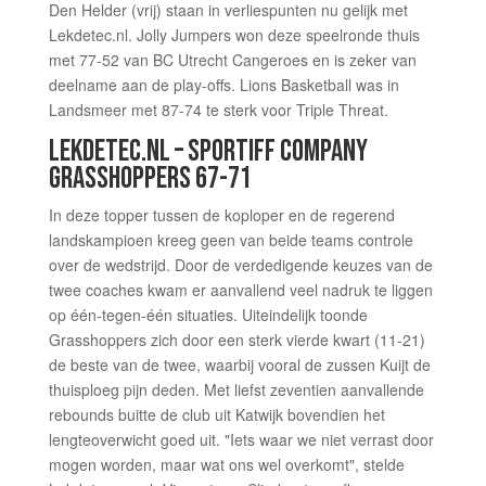
Den Helder (vrij) staan in verliespunten nu gelijk met
Lekdetec.nl. Jolly Jumpers won deze speelronde thuis
met 77-52 van BC Utrecht Cangeroes en is zeker van
deelname aan de play-offs. Lions Basketball was in
Landsmeer met 87-74 te sterk voor Triple Threat.
LEKDETEC.NL – SPORTIFF COMPANY
GRASSHOPPERS 67-71
In deze topper tussen de koploper en de regerend
landskampioen kreeg geen van beide teams controle
over de wedstrijd. Door de verdedigende keuzes van de
twee coaches kwam er aanvallend veel nadruk te liggen
op één-tegen-één situaties. Uiteindelijk toonde
Grasshoppers zich door een sterk vierde kwart (11-21)
de beste van de twee, waarbij vooral de zussen Kuijt de
thuisploeg pijn deden. Met liefst zeventien aanvallende
rebounds buitte de club uit Katwijk bovendien het
lengteoverwicht goed uit. "Iets waar we niet verrast door
mogen worden, maar wat ons wel overkomt", stelde