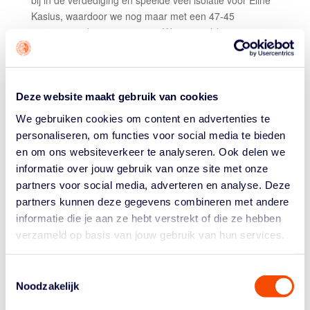
bij in de verdediging en speelde veel isolatie voor Eline
Kasius, waardoor we nog maar met een 47-45
voorsprong de rust in gingen. Wat natuurlijk een prima
prestatie is tegen een kampioenskandidaat. In de
tweede helft konden we niet dezelfde energie brengen,
maar bleven aanvallend wel goed doorgaan, wat tot een
season high van 76 punten leidde. Maar net als een
Deze website maakt gebruik van cookies
week geleden vijftig punten na rust tegen krijgen, is echt
We gebruiken cookies om content en advertenties te
te veel. Toch houden we als staf en team een goed
personaliseren, om functies voor social media te bieden
gevoel over aan dit duel en zie je dat we stappen
en om ons websiteverkeer te analyseren. Ook delen we
maken. Als we ons blijven ontwikkelen zoals we de
informatie over jouw gebruik van onze site met onze
afgelopen twee weken hebben gedaan, ben ik ervan
partners voor social media, adverteren en analyse. Deze
overtuigd dat we van de hatelijke nul af komen."
partners kunnen deze gegevens combineren met andere
Scores Sparks:
Demi Mulder 20 punten (7/14); Daniëlle
informatie die je aan ze hebt verstrekt of die ze hebben
Pruijs 20 punten (7/14), 7 rebounds en 5 steals.
verzameld op basis van jouw gebruik van hun services.
Scores Binnenland:
Eline Kasius 26 punten (10/11) en
8 rebounds; Marlou de Kleijn 19 punten (7/13) en 4/9
Toestemmingsselectie
driepunters; Jamailah Adams 16 punten (7/10) en 6
Noodzakelijk
rebounds; Beyza Okayben 13 punten (4/7); Jaida Roper