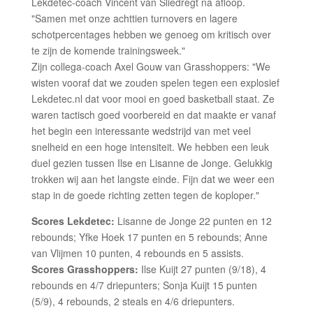
Lekdetec-coach Vincent van Sliedregt na afloop.
"Samen met onze achttien turnovers en lagere
schotpercentages hebben we genoeg om kritisch over
te zijn de komende trainingsweek."
Zijn collega-coach Axel Gouw van Grasshoppers: "We
wisten vooraf dat we zouden spelen tegen een explosief
Lekdetec.nl dat voor mooi en goed basketball staat. Ze
waren tactisch goed voorbereid en dat maakte er vanaf
het begin een interessante wedstrijd van met veel
snelheid en een hoge intensiteit. We hebben een leuk
duel gezien tussen Ilse en Lisanne de Jonge. Gelukkig
trokken wij aan het langste einde. Fijn dat we weer een
stap in de goede richting zetten tegen de koploper."
Scores Lekdetec:
Lisanne de Jonge 22 punten en 12
rebounds; Yfke Hoek 17 punten en 5 rebounds; Anne
van Vlijmen 10 punten, 4 rebounds en 5 assists.
Scores Grasshoppers:
Ilse Kuijt 27 punten (9/18), 4
rebounds en 4/7 driepunters; Sonja Kuijt 15 punten
(5/9), 4 rebounds, 2 steals en 4/6 driepunters.