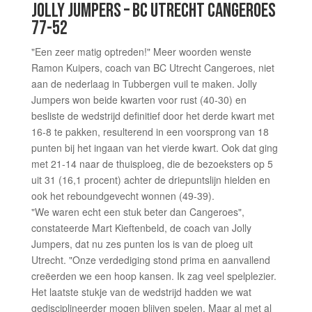
JOLLY JUMPERS – BC UTRECHT CANGEROES
77-52
"Een zeer matig optreden!" Meer woorden wenste
Ramon Kuipers, coach van BC Utrecht Cangeroes, niet
aan de nederlaag in Tubbergen vuil te maken. Jolly
Jumpers won beide kwarten voor rust (40-30) en
besliste de wedstrijd definitief door het derde kwart met
16-8 te pakken, resulterend in een voorsprong van 18
punten bij het ingaan van het vierde kwart. Ook dat ging
met 21-14 naar de thuisploeg, die de bezoeksters op 5
uit 31 (16,1 procent) achter de driepuntslijn hielden en
ook het reboundgevecht wonnen (49-39).
"We waren echt een stuk beter dan Cangeroes",
constateerde Mart Kieftenbeld, de coach van Jolly
Jumpers, dat nu zes punten los is van de ploeg uit
Utrecht. "Onze verdediging stond prima en aanvallend
creëerden we een hoop kansen. Ik zag veel spelplezier.
Het laatste stukje van de wedstrijd hadden we wat
gedisciplineerder mogen blijven spelen. Maar al met al