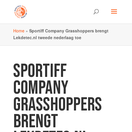
Home
»
Sportiff Company Grasshoppers brengt
Lekdetec.nl tweede nederlaag toe
SPORTIFF
COMPANY
GRASSHOPPERS
BRENGT