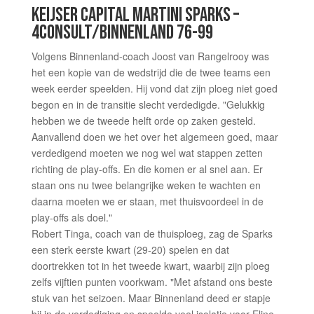
KEIJSER CAPITAL MARTINI SPARKS –
4CONSULT/BINNENLAND 76-99
Volgens Binnenland-coach Joost van Rangelrooy was
het een kopie van de wedstrijd die de twee teams een
week eerder speelden. Hij vond dat zijn ploeg niet goed
begon en in de transitie slecht verdedigde. "Gelukkig
hebben we de tweede helft orde op zaken gesteld.
Aanvallend doen we het over het algemeen goed, maar
verdedigend moeten we nog wel wat stappen zetten
richting de play-offs. En die komen er al snel aan. Er
staan ons nu twee belangrijke weken te wachten en
daarna moeten we er staan, met thuisvoordeel in de
play-offs als doel."
Robert Tinga, coach van de thuisploeg, zag de Sparks
een sterk eerste kwart (29-20) spelen en dat
doortrekken tot in het tweede kwart, waarbij zijn ploeg
zelfs vijftien punten voorkwam. "Met afstand ons beste
stuk van het seizoen. Maar Binnenland deed er stapje