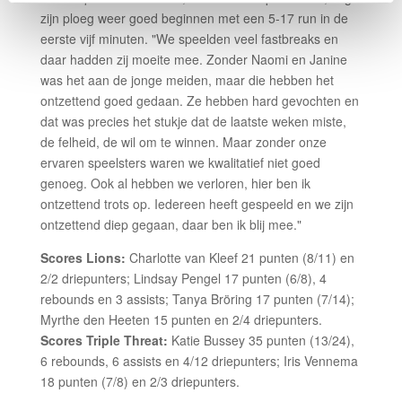
zijn ploeg weer goed beginnen met een 5-17 run in de
eerste vijf minuten. "We speelden veel fastbreaks en
daar hadden zij moeite mee. Zonder Naomi en Janine
was het aan de jonge meiden, maar die hebben het
ontzettend goed gedaan. Ze hebben hard gevochten en
dat was precies het stukje dat de laatste weken miste,
de felheid, de wil om te winnen. Maar zonder onze
ervaren speelsters waren we kwalitatief niet goed
genoeg. Ook al hebben we verloren, hier ben ik
ontzettend trots op. Iedereen heeft gespeeld en we zijn
ontzettend diep gegaan, daar ben ik blij mee."
Scores Lions:
Charlotte van Kleef 21 punten (8/11) en
2/2 driepunters; Lindsay Pengel 17 punten (6/8), 4
rebounds en 3 assists; Tanya Bröring 17 punten (7/14);
Myrthe den Heeten 15 punten en 2/4 driepunters.
Scores Triple Threat:
Katie Bussey 35 punten (13/24),
6 rebounds, 6 assists en 4/12 driepunters; Iris Vennema
18 punten (7/8) en 2/3 driepunters.