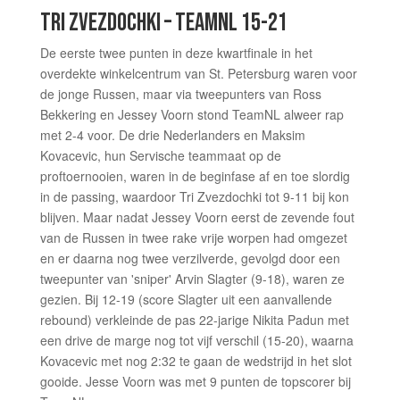
TRI ZVEZDOCHKI – TEAMNL 15-21
De eerste twee punten in deze kwartfinale in het
overdekte winkelcentrum van St. Petersburg waren voor
de jonge Russen, maar via tweepunters van Ross
Bekkering en Jessey Voorn stond TeamNL alweer rap
met 2-4 voor. De drie Nederlanders en Maksim
Kovacevic, hun Servische teammaat op de
proftoernooien, waren in de beginfase af en toe slordig
in de passing, waardoor Tri Zvezdochki tot 9-11 bij kon
blijven. Maar nadat Jessey Voorn eerst de zevende fout
van de Russen in twee rake vrije worpen had omgezet
en er daarna nog twee verzilverde, gevolgd door een
tweepunter van 'sniper' Arvin Slagter (9-18), waren ze
gezien. Bij 12-19 (score Slagter uit een aanvallende
rebound) verkleinde de pas 22-jarige Nikita Padun met
een drive de marge nog tot vijf verschil (15-20), waarna
Kovacevic met nog 2:32 te gaan de wedstrijd in het slot
gooide. Jesse Voorn was met 9 punten de topscorer bij