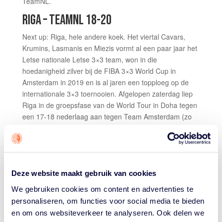
TeamNL.
RIGA – TEAMNL 18-20
Next up: Riga, hele andere koek. Het viertal Cavars,
Krumins, Lasmanis en Miezis vormt al een paar jaar het
Letse nationale Letse 3×3 team, won in die
hoedanigheid zilver bij de FIBA 3×3 World Cup in
Amsterdam in 2019 en is al jaren een topploeg op de
internationale 3×3 toernooien. Afgelopen zaterdag liep
Riga in de groepsfase van de World Tour in Doha tegen
een 17-18 nederlaag aan tegen Team Amsterdam (zo
heet de Nederlandse ploeg op de World Tour) en zat
dus vol revanchegevoelens. Het begin was voor de
Letten die via een tweepunter van de jarige Nauris
Miezis (30!) met 5-1 voor kwamen. Daarna begonnen
de Nederlandse schoten te vallen en werd ook de optie
Deze website maakt gebruik van cookies
'Bekkering inside' met regelmaat succesvol gezocht.
We gebruiken cookies om content en advertenties te
Kovacevic maakte er met twee rake vrije worpen 8-8
personaliseren, om functies voor social media te bieden
van, waarna de twee teams de rest van het duel aan
en om ons websiteverkeer te analyseren. Ook delen we
elkaar gewaagd waren. Zoals bij het fysieke spel van