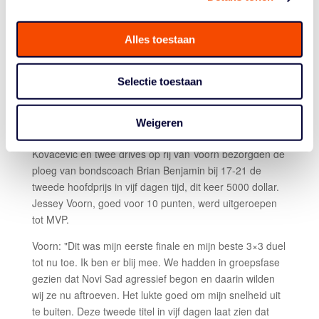
de ploeg van 3×3 icoon Dusan Bulut, is niet voor niets al
jaren een topteam in 3×3. Punt voor punt werd de 14-8
achterstand weggewerkt en bij 15-15 na en score van
Alles toestaan
Strahinja Milosevic was alles weer mogelijk. De 15-16
van Bekkering werd gevolgd door de zevende Servische
Selectie toestaan
fout die Slagter twee vrije worpen opleverde. De
voormalig 5-5 international, die als 3×3 speler aan een
nieuwe carrière is begonnen, faalde niet (15-18) en
Weigeren
pakte daarna meteen een cruciale steal. Een score van
Kovacevic en twee drives op rij van Voorn bezorgden de
ploeg van bondscoach Brian Benjamin bij 17-21 de
tweede hoofdprijs in vijf dagen tijd, dit keer 5000 dollar.
Jessey Voorn, goed voor 10 punten, werd uitgeroepen
tot MVP.
Voorn: "Dit was mijn eerste finale en mijn beste 3×3 duel
tot nu toe. Ik ben er blij mee. We hadden in groepsfase
gezien dat Novi Sad agressief begon en daarin wilden
wij ze nu aftroeven. Het lukte goed om mijn snelheid uit
te buiten. Deze tweede titel in vijf dagen laat zien dat