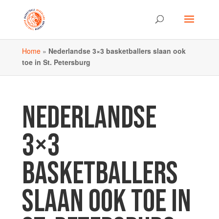
Home
»
Nederlandse 3×3 basketballers slaan ook
toe in St. Petersburg
NEDERLANDSE
3×3
BASKETBALLERS
SLAAN OOK TOE IN