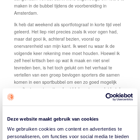
maken in de bubbel tijdens de voorbereiding in
Amsterdam.
Ik heb dat weekend als sportfotograaf in korte tijd veel
geleerd. Het liep niet precies zoals ik voor ogen had,
maar dat gooi ik, achteraf bezien, vooral op
onervarenheid van mijn kant. Ik weet nu waar ik de
volgende keer rekening mee moet houden. Hoewel ik
zelf heel kritisch ben op wat ik maak en niet snel
tevreden ben, is het toch gelukt om het verhaal te
vertellen van een groep bevlogen sporters die samen
komen in een sportbubbel om een zo goed mogelijk
resultaat neer te zetten. Inmiddels weten we dat het de
vrouwen helaas niet is gelukt het EK te halen.
Deze foto heb ik gemaakt toen ik even een kopje koffie
beneden ging halen. Als fotograaf kun je maar beter
Deze website maakt gebruik van cookies
altijd je fototoestel bij je hebben, want je weet maar nooit
We gebruiken cookies om content en advertenties te
wat je anders mist. In dit geval was bondscoach Hakim
Salem in gesprek met Kourtney Treffers. Ik heb deze
personaliseren, om functies voor social media te bieden