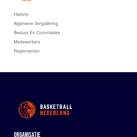
Historie
Algemene Vergadering
Bestuur En Commissies
Medewerkers
Reglementen
ORGANISATIE