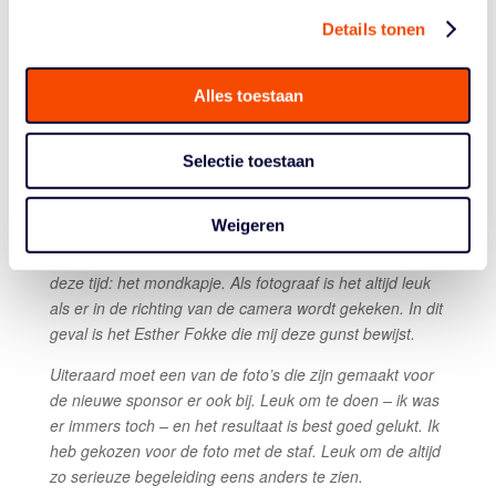
en te nuttigen op de hotelkamer. Helemaal alleen. Ook
Details tonen
de normaal gesproken gezellige momentjes om bij te
praten of een spelletje te doen, zaten er nu niet in.
Alles toestaan
Ik ben altijd op zoek naar emotie. Het vastleggen van
emotie geeft iets moois aan een foto. In dit geval bij
Selectie toestaan
Janis Boonstra die het even niet eens was met de
situatie.
Weigeren
Deze kan niet ontbreken. Het is een veelzeggende foto.
Vermoeide gezichten na de training en het beeld van
deze tijd: het mondkapje. Als fotograaf is het altijd leuk
als er in de richting van de camera wordt gekeken. In dit
geval is het Esther Fokke die mij deze gunst bewijst.
Uiteraard moet een van de foto’s die zijn gemaakt voor
de nieuwe sponsor er ook bij. Leuk om te doen – ik was
er immers toch – en het resultaat is best goed gelukt. Ik
heb gekozen voor de foto met de staf. Leuk om de altijd
zo serieuze begeleiding eens anders te zien.