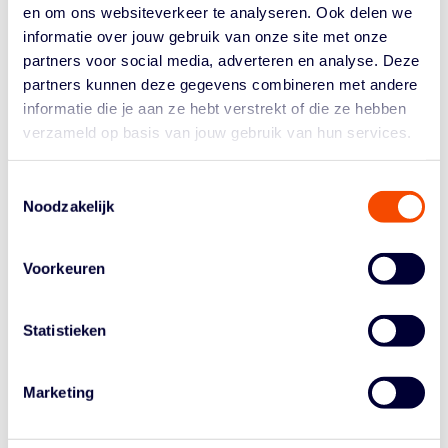
foto genomen van een afstandje, want ik wilde ze niet
en om ons websiteverkeer te analyseren. Ook delen we
storen tijdens het gesprek. Later begreep ik van
informatie over jouw gebruik van onze site met onze
Kourtney dat ze heel blij was met dit gesprek.
partners voor social media, adverteren en analyse. Deze
partners kunnen deze gegevens combineren met andere
Wederom een foto van Kourtney Treffers. Ik heb
informatie die je aan ze hebt verstrekt of die ze hebben
gemerkt dat het best lastig fotograferen is in de
verzameld op basis van jouw gebruik van hun services.
Sporthallen Zuid. Je moet net even op de goede plek
staan voor een mooi lichtinval.
Toestemmingsselectie
Deze foto is gemaakt tijdens een spelletje voor een
Noodzakelijk
video die werd gemaakt voor de nieuwe sponsor, The
Good Roll. Ilse Kuijt, Laura Cornelius, Jill Bettonvil, Karin
Voorkeuren
Kuijt en Loyce Bettonvil daagden hun tegenstanders
even uit door een stoere houding aan te nemen.
In de bubbel was het op de contactmomenten na erg
Statistieken
eenzaam voor iedereen. Normaliter wordt er samen
gegeten, maar dat was nu niet mogelijk. Deze foto
Marketing
vertelt veel over het verblijf in de bubbel. In de
gezamenlijke ruimte zagen de vrouwen en de staf elkaar
heel even, om daar vervolgens de maaltijd op te halen