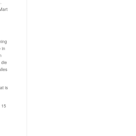
.
Mart
ning
 in
n
 die
lles
at is
n 15