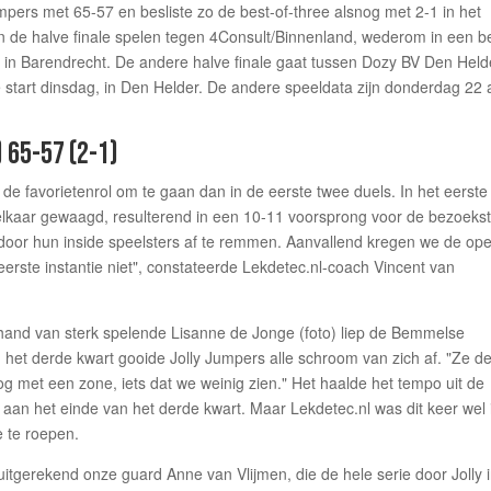
pers met 65-57 en besliste zo de best-of-three alsnog met 2-1 in het
in de halve finale spelen tegen 4Consult/Binnenland, wederom in een b
s. in Barendrecht. De andere halve finale gaat tussen Dozy BV Den Held
start dinsdag, in Den Helder. De andere speeldata zijn donderdag 22 a
) 65-57 (2-1)
 de favorietenrol om te gaan dan in de eerste twee duels. In het eerste
kaar gewaagd, resulterend in een 10-11 voorsprong voor de bezoekst
 door hun inside speelsters af te remmen. Aanvallend kregen we de op
erste instantie niet", constateerde Lekdetec.nl-coach Vincent van
hand van sterk spelende Lisanne de Jonge (foto) liep de Bemmelse
In het derde kwart gooide Jolly Jumpers alle schroom van zich af. "Ze 
g met een zone, iets dat we weinig zien." Het haalde het tempo uit de
 aan het einde van het derde kwart. Maar Lekdetec.nl was dit keer wel 
e te roepen.
uitgerekend onze guard Anne van Vlijmen, die de hele serie door Jolly 