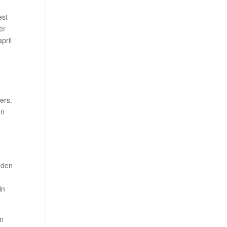
est-
er
pril
ers.
en
deden
in
in