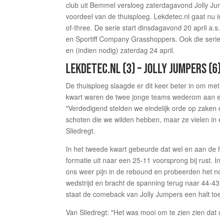
club uit Bemmel versloeg zaterdagavond Jolly Jum
voordeel van de thuisploeg. Lekdetec.nl gaat nu 
of-three. De serie start dinsdagavond 20 april a.
en Sportiff Company Grasshoppers. Ook die serie 
en (indien nodig) zaterdag 24 april.
LEKDETEC.NL (3) – JOLLY JUMPERS (6
De thuisploeg slaagde er dit keer beter in om met
kwart waren de twee jonge teams wederom aan el
"Verdedigend stelden we eindelijk orde op zaken
schoten die we wilden hebben, maar ze vielen in e
Sliedregt.
In het tweede kwart gebeurde dat wel en aan de 
formatie uit naar een 25-11 voorsprong bij rust. 
ons weer pijn in de rebound en probeerden het no
wedstrijd en bracht de spanning terug naar 44-43
staat de comeback van Jolly Jumpers een halt to
Van Sliedregt: "Het was mooi om te zien zien dat 