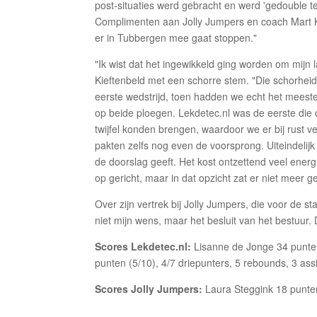
post-situaties werd gebracht en werd 'gedouble te
Complimenten aan Jolly Jumpers en coach Mart Ki
er in Tubbergen mee gaat stoppen."
"Ik wist dat het ingewikkeld ging worden om mijn 
Kieftenbeld met een schorre stem. "Die schorheid is
eerste wedstrijd, toen hadden we echt het meeste 
op beide ploegen. Lekdetec.nl was de eerste die d
twijfel konden brengen, waardoor we er bij rust
pakten zelfs nog even de voorsprong. Uiteindelijk
de doorslag geeft. Het kost ontzettend veel ener
op gericht, maar in dat opzicht zat er niet meer 
Over zijn vertrek bij Jolly Jumpers, die voor de sta
niet mijn wens, maar het besluit van het bestuur.
Scores Lekdetec.nl:
Lisanne de Jonge 34 punten
punten (5/10), 4/7 driepunters, 5 rebounds, 3 assi
Scores Jolly Jumpers:
Laura Steggink 18 punten