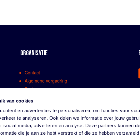
ORGANISATIE
Contact
Algemene vergadring
Bestuur
Comissies en werkgroepen
ik van cookies
Medewerkers
ontent en advertenties te personaliseren, om functies voor soci
Bondsreglementen
erkeer te analyseren. Ook delen we informatie over jouw gebru
Klachtenregeling
or social media, adverteren en analyse. Deze partners kunnen 
Partners
ormatie die je aan ze hebt verstrekt of die ze hebben verzameld
Vacatures