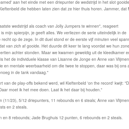
amed' aan het einde met een driepunter de wedstrijd in het slot gooide
eftenbeld die hebben laten zien dat ze hier thuis horen. Jammer, dat 
laatste wedstrijd als coach van Jolly Jumpers te winnen", reageert
 mijn spierpijn, je geeft alles. We verliezen de serie uiteindelijk in de
recht op de zege. In dit duel stond er de eerste vijf minuten veel span
at van zich af gooide. Het duurde dit keer te lang voordat we hun zone
 veertien achter stonden. Maar we kwamen geweldig uit de kleedkamer e
 is het de individuele klasse van Lisanne de Jonge en Anne van Vlijmen
gie en mentale weerbaarheid om die twee te stoppen, daar was bij ons a
genoeg in de tank vandaag."
rt van de play-offs bekend werd, wil Kieftenbeld 'on the record' kwijt: "D
 Daar moet ik het mee doen. Laat ik het daar bij houden."
 (11/23), 5/12 driepunters, 11 rebounds en 6 steals; Anne van Vlijme
sts en 2 steals.
 en 8 rebounds; Jade Brughuis 12 punten, 6 rebounds en 2 steals.