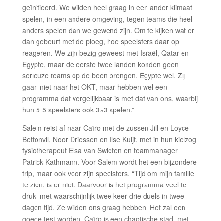
geïnitieerd. We wilden heel graag in een ander klimaat
spelen, in een andere omgeving, tegen teams die heel
anders spelen dan we gewend zijn. Om te kijken wat er
dan gebeurt met de ploeg, hoe speelsters daar op
reageren. We zijn bezig geweest met Israël, Qatar en
Egypte, maar de eerste twee landen konden geen
serieuze teams op de been brengen. Egypte wel. Zij
gaan niet naar het OKT, maar hebben wel een
programma dat vergelijkbaar is met dat van ons, waarbij
hun 5-5 speelsters ook 3×3 spelen.”
Salem reist af naar Caïro met de zussen Jill en Loyce
Bettonvil, Noor Driessen en Ilse Kuijt, met in hun kielzog
fysiotherapeut Elsa van Swieten en teammanager
Patrick Kathmann. Voor Salem wordt het een bijzondere
trip, maar ook voor zijn speelsters. “Tijd om mijn familie
te zien, is er niet. Daarvoor is het programma veel te
druk, met waarschijnlijk twee keer drie duels in twee
dagen tijd. Ze wilden ons graag hebben. Het zal een
goede test worden. Caïro is een chaotische stad, met