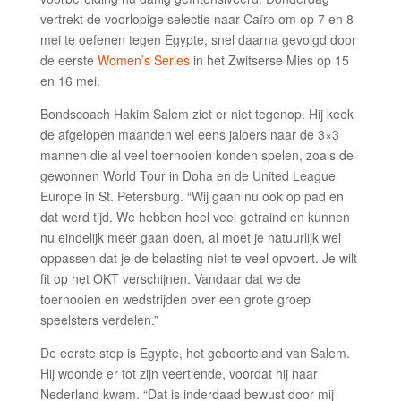
vertrekt de voorlopige selectie naar Caïro om op 7 en 8
mei te oefenen tegen Egypte, snel daarna gevolgd door
de eerste
Women’s Series
in het Zwitserse Mies op 15
en 16 mei.
Bondscoach Hakim Salem ziet er niet tegenop. Hij keek
de afgelopen maanden wel eens jaloers naar de 3×3
mannen die al veel toernooien konden spelen, zoals de
gewonnen World Tour in Doha en de United League
Europe in St. Petersburg. “Wij gaan nu ook op pad en
dat werd tijd. We hebben heel veel getraind en kunnen
nu eindelijk meer gaan doen, al moet je natuurlijk wel
oppassen dat je de belasting niet te veel opvoert. Je wilt
fit op het OKT verschijnen. Vandaar dat we de
toernooien en wedstrijden over een grote groep
speelsters verdelen.”
De eerste stop is Egypte, het geboorteland van Salem.
Hij woonde er tot zijn veertiende, voordat hij naar
Nederland kwam. “Dat is inderdaad bewust door mij