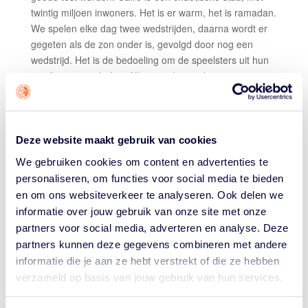
twintig miljoen inwoners. Het is er warm, het is ramadan.
We spelen elke dag twee wedstrijden, daarna wordt er
gegeten als de zon onder is, gevolgd door nog een
wedstrijd. Het is de bedoeling om de speelsters uit hun
comfortzone te halen. Alles wat daarna komt, is
makkelijker.”
De selectie van de Orange Lions 3×3 vrouwen met
bondscoach Hakim Salem bij de training in Egypte.
Deze website maakt gebruik van cookies
Met hetzelfde viertal doet Salem ook mee aan de eerste
We gebruiken cookies om content en advertenties te
Women’s Series in het Zwitserse Mies op 15 en 16 mei.
personaliseren, om functies voor social media te bieden
Fleur Kuijt, Esther Fokke en de twee kersverse 5-5
en om ons websiteverkeer te analyseren. Ook delen we
kampioenen van Dozy BV Den Helder, Kiki Fleuren en
informatie over jouw gebruik van onze site met onze
Zoë Slagter, nemen de tweede Women’s Series in het
partners voor social media, adverteren en analyse. Deze
Franse Voiron op 21 en 22 mei voor hun rekening.
partners kunnen deze gegevens combineren met andere
Salem: “Bij de FIBA mag je voor het OKT maximaal
informatie die je aan ze hebt verstrekt of die ze hebben
maar twee ‘unranked’ speelsters opgeven. Dat zijn
verzameld op basis van jouw gebruik van hun services.
speelsters die niet in de top tien 3×3 ranking van je
eigen land staan. Dat zijn bij ons Noor en Ilse. Ook Kiki