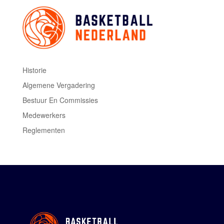
Historie
Algemene Vergadering
Bestuur En Commissies
Medewerkers
Reglementen