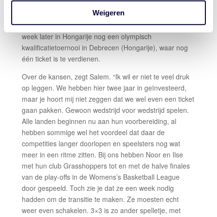
Nederland krijgt twee kansen om zich voor Tokyo te
Weigeren
plaatsen. Mochten de Orange Lions er niet in slagen in
Graz een van de drie tickets te pakken, dan volgt een
week later in Hongarije nog een olympisch
kwalificatietoernooi in Debrecen (Hongarije), waar nog
één ticket is te verdienen.
Over de kansen, zegt Salem. “Ik wil er niet te veel druk
op leggen. We hebben hier twee jaar in geïnvesteerd,
maar je hoort mij niet zeggen dat we wel even een ticket
gaan pakken. Gewoon wedstrijd voor wedstrijd spelen.
Alle landen beginnen nu aan hun voorbereiding, al
hebben sommige wel het voordeel dat daar de
competities langer doorlopen en speelsters nog wat
meer in een ritme zitten. Bij ons hebben Noor en Ilse
met hun club Grasshoppers tot en met de halve finales
van de play-offs in de Womens’s Basketball League
door gespeeld. Toch zie je dat ze een week nodig
hadden om de transitie te maken. Ze moesten echt
weer even schakelen. 3×3 is zo ander spelletje, met