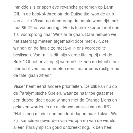
Inmiddels is er sportieve revanche genomen op Lahn
Dill. In de best-of-three om de Duitse titel won de club
van Jitske Visser op donderdag de eerste wedstrijd thuis
met 85-79 na verlenging. “Het is toch lekker om met een
1-0 voorsprong naar Wetzlar te gaan. Daar hebben we
het zaterdag meteen afgemaakt door met 45-52 te
winnen en de finale zo met 2-0 in ons voordeel te
beslissen. Voor mij is dit mijn vierde titel op rij met de
Bulls.” Of het er vijf op rij worden? “Ik heb de intentie om
hier te blijven, maar moeten eerst maar eens rustig rond
de tafel gaan zitten.”
Visser heeft eerst andere prioriteiten. De blik kan nu op
de Paralympische Spelen, waar ze naar toe gaat met
een dubbel doel: goud winnen met de Orange Lions en
gekozen worden in de atletencommissie van de IPC.
“Het is nog minder dan honderd dagen naar Tokyo. We
zijn kampioen geworden van Europa en van de wereld,
alleen Paralympisch goud ontbreekt nog. Ik ben heel