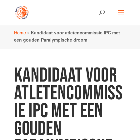
Home
»
Kandidaat voor atletencommissie IPC met
een gouden Paralympische droom
KANDIDAAT VOOR
ATLETENCOMMISS
IE IPC MET EEN
GOUDEN