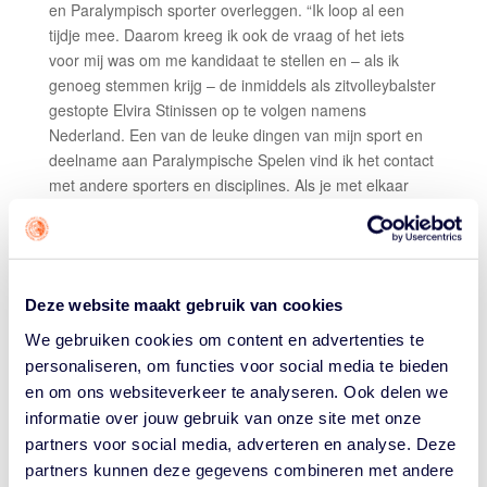
en Paralympisch sporter overleggen. “Ik loop al een
tijdje mee. Daarom kreeg ik ook de vraag of het iets
voor mij was om me kandidaat te stellen en – als ik
genoeg stemmen krijg – de inmiddels als zitvolleybalster
gestopte Elvira Stinissen op te volgen namens
Nederland. Een van de leuke dingen van mijn sport en
deelname aan Paralympische Spelen vind ik het contact
met andere sporters en disciplines. Als je met elkaar
praat kom je erachter dat je vaak tegen dezelfde zaken
aanloopt. Ik kijk er enorm naar uit om me voor mijn
collega-sporters in te gaan zetten.”
Daartoe zal ze gekozen moeten worden uit 22
Deze website maakt gebruik van cookies
kandidaten. Dat betekent dus campagne voeren de
We gebruiken cookies om content en advertenties te
komende drie maanden voor Visser. “Ik ga proberen
personaliseren, om functies voor social media te bieden
goed zichtbaar te zijn op social media en daar mijn
en om ons websiteverkeer te analyseren. Ook delen we
verhaal te vertellen. Daar moet ik het vooral van
informatie over jouw gebruik van onze site met onze
hebben, want tijdens de Spelen zelf mag ik niet echt
partners voor social media, adverteren en analyse. Deze
gaan lobbyen, omdat vanwege alle coronaregels er zo
partners kunnen deze gegevens combineren met andere
min mogelijk live contact met andere sporters mag zijn.”