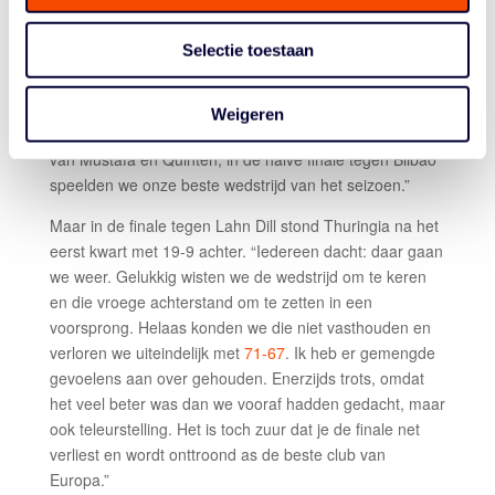
mogen verliezen. Wat gebeurt hier? Hoe kan dit? Hoe
buigen we dat om? We hebben toen een paar goede
Selectie toestaan
sessies met de ploeg gehad en door de groepskwaliteit
als uitgangspunt te nemen, zijn we langzaam maar
zeker weer op ons oude niveau gekomen. In de eerste
Weigeren
ronde van de Champions Cup versloegen we Rahden
van Mustafa en Quinten, in de halve finale tegen Bilbao
speelden we onze beste wedstrijd van het seizoen.”
Maar in de finale tegen Lahn Dill stond Thuringia na het
eerst kwart met 19-9 achter. “Iedereen dacht: daar gaan
we weer. Gelukkig wisten we de wedstrijd om te keren
en die vroege achterstand om te zetten in een
voorsprong. Helaas konden we die niet vasthouden en
verloren we uiteindelijk met
71-67
. Ik heb er gemengde
gevoelens aan over gehouden. Enerzijds trots, omdat
het veel beter was dan we vooraf hadden gedacht, maar
ook teleurstelling. Het is toch zuur dat je de finale net
verliest en wordt onttroond as de beste club van
Europa.”