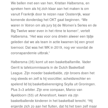
We bellen met een van hen, Kristian Halbersma, en
spreken hem als hij zich klaar aan het maken is om
vanuit Frankrijk door te reizen naar Oostenrijk, waar
komende donderdag het OKT gaat beginnen. “We
waren in Voiron om als jury bij de Women’s Series en de
Big Twelve weer even in het ritme te komen”, vertelt
Halbersma. “Het was voor ons drieën alweer een tijdje
geleden dat we als team in actie kwamen bij een groot
toernooi. Dat was het WK in 2019, nog ver voordat de
coronapandemie uitbrak.”
Halbersma (35) komt uit een basketbalfamilie. Vader
Gerrit is tafelcommissaris in de Dutch Basketball
League. Zijn moeder basketbalde, zijn broers doen het
nog steeds en zelf is hij voorzitter, scheidsrechter en
spelend lid bij basketbalvereniging Scylla uit Groningen.
Plus 3×3 arbiter. Zijn ene compaan, Marco van
Apeldoorn (53) uit Amersfoort, kwam via zijn
basketballende kinderen in het basketball terecht. “Hij
ergerde zich zo aan het fluiten, dat hij het toen zelf maar