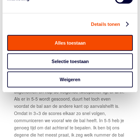
inmiddels een op elkaar ingespeeld team. “Marco schrijft
de scores, fouten en nummers op. Ik doe hetzelfde
maar dan op het scorebord. En Marc houdt zich bezig
met de schotklok van twaalf seconden. Die opereert
Details tonen
nagenoeg in zijn eentje, Marco en ik communiceren
constant met elkaar. Het papier is altijd leidend, dus dat
Alles toestaan
wat Marco noteert, maar je wilt natuurlijk dat op het
scorebord precies hetzelfde staat.”
Selectie toestaan
“Het grote verschil met 5-5 is dat het er in 3×3 veel
sneller aan toe gaat”, legt Halbersma uit. “Scores
kunnen elkaar in een hoog tempo opvolgen. Iemand
Weigeren
schiet een tweepunter, de bal gaat naar buiten, wordt
uitgenomen en hup de volgende tweepunter ligt er al in.
Als er in 5-5 wordt gescoord, duurt het toch even
voordat de bal aan de andere kant op aanvalshelft is.
Omdat in 3×3 de scores elkaar zo snel volgen,
communiceren we vooraf wie de bal heeft. In 5-5 heb je
genoeg tijd om dat achteraf te bepalen. Ik ben bij ons
degene die het meest praat, ik zeg welk nummer de bal