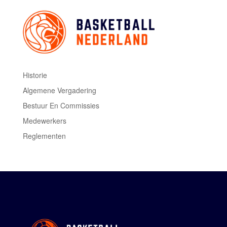
Historie
Algemene Vergadering
Bestuur En Commissies
Medewerkers
Reglementen