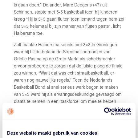
is gaan doen.” De ander, Marc Deegens (47) uit
Schinnen, stopte met 5-5 basketball toen hij kinderen
kreeg “Hij is 3×3 gaan fluiten toen iemand tegen hem zei
dat 3×3 helemaal bij zijn manier van fluiten paste”, licht
Halbersma toe.
Zelf maakte Halbersma kennis met 3×3 in Groningen
waar hij bij de befaamde Streetballtoernooien van
Grietje Pasma op de Grote Markt als scheidsrechter
ervoor probeerde te zorgen dat de juiste ploeg de finale
zou winnen. “Want dat was echt straatbasketball, er
waren nog nauwelijks regels.” Toen de Nederlands
Basketball Bond al snel serieus werk begon te maken
van 3×3 werd hij als ervaringsdeskundige gevraagd om
plaats te nemen in een ‘taskforce’ om mee te helpen
deze nieuwe tak van basketball en de bijbehorende
spelregels verder te ontwikkelen. “Ik was toen al 3×3
scheidsrechter, maar ben daarna geswitcht richting
official. Voor scheidsrechters is er maar een beperkt
Deze website maakt gebruik van cookies
aantal plekken op de grote toernooien, dus ik koos ik