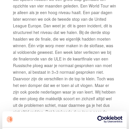
opzichte van vier maanden geleden. Een World Tour win
je alleen als je een hoog niveau haalt. Een paar dagen
later wonnen we ook de tweede stop van de United
League Europe. Dan weet je: dit is geen incident, dit is
structureel het niveau dat we halen. Bij de derde stop
haalden we de finale, die we eigenlijk hadden moeten
winnen. Één vrije worp meer maken in de slotfase, was
al voldoende geweest. Een week later verliezen we bij
de finaleronde van de ULE in de kwartfinale van een
Russische ploeg waar je normaal gesproken van moet
winnen, al bestaat in 3×3 normaal gesproken niet.
Daarvoor zijn de verschillen in de top te klein. Toch was
het een domper dat we er toen al uit vlogen. Maar er
zijn ook goede nederlagen waar je van leert. Wij hebben
die een ploeg die makkelijk scoort en zichzelf altijd wel
uit de problemen schiet, maar daarmee ga je het dus
niet altijd redden. Dat betekende dus: terug naar de
tekentafel. Daarvoor moet je eerst een tik op de neus
krijgen.”