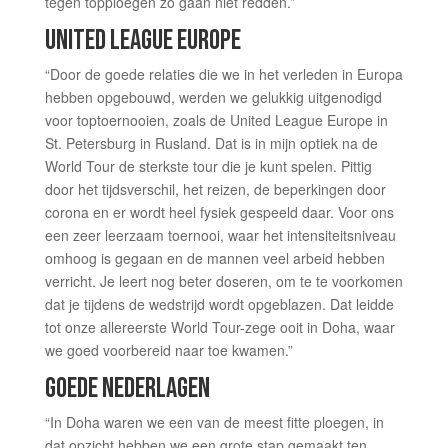
tegen topploegen zo gaan niet redden.”
UNITED LEAGUE EUROPE
“Door de goede relaties die we in het verleden in Europa
hebben opgebouwd, werden we gelukkig uitgenodigd
voor toptoernooien, zoals de United League Europe in
St. Petersburg in Rusland. Dat is in mijn optiek na de
World Tour de sterkste tour die je kunt spelen. Pittig
door het tijdsverschil, het reizen, de beperkingen door
corona en er wordt heel fysiek gespeeld daar. Voor ons
een zeer leerzaam toernooi, waar het intensiteitsniveau
omhoog is gegaan en de mannen veel arbeid hebben
verricht. Je leert nog beter doseren, om te te voorkomen
dat je tijdens de wedstrijd wordt opgeblazen. Dat leidde
tot onze allereerste World Tour-zege ooit in Doha, waar
we goed voorbereid naar toe kwamen.”
GOEDE NEDERLAGEN
“In Doha waren we een van de meest fitte ploegen, in
dat opzicht hebben we een grote stap gemaakt ten