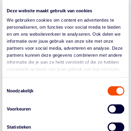
CONSTANT NIVEAU
Deze website maakt gebruik van cookies
“Het is goed dat Dimeo van der Horst weer terug is na
We gebruiken cookies om content en advertenties te
er veertien weken met een enkelblessure uit te zijn
personaliseren, om functies voor social media te bieden
geweest. Dat scheelt, hij is een belangrijke stem in de
en om ons websiteverkeer te analyseren. Ook delen we
kleedkamer. In de laatste anderhalve week voor vertrek
informatie over jouw gebruik van onze site met onze
naar Graz hebben we scrimmagetoernooien gespeeld in
partners voor social media, adverteren en analyse. Deze
het Frans Otten Stadion in Amsterdam, onze thuisbasis,
partners kunnen deze gegevens combineren met andere
met teams uit Servië en Rusland als tegenstanders. Een
informatie die je aan ze hebt verstrekt of die ze hebben
ideale voorbereiding voor ons. Niet reizen, maar wel
verzameld op basis van jouw gebruik van hun services.
duels op het scherpst van de snede tegen geplaatste
landen met spelers die nog strijden voor hun eigen plek
in Tokyo. Van de acht duels verloren we er eentje, tegen
Toestemmingsselectie
een Servisch team, maar dat kwam vooral omdat die na
Noodzakelijk
drie nederlagen niet nog een keer over zich heen wilden
laten lopen. We hebben de puntjes op de i gezet,
Voorkeuren
verbeteringen gemaakt en drie dagen op rij een
constant niveau gehaald.”
GOEDE SCHOTEN
Statistieken