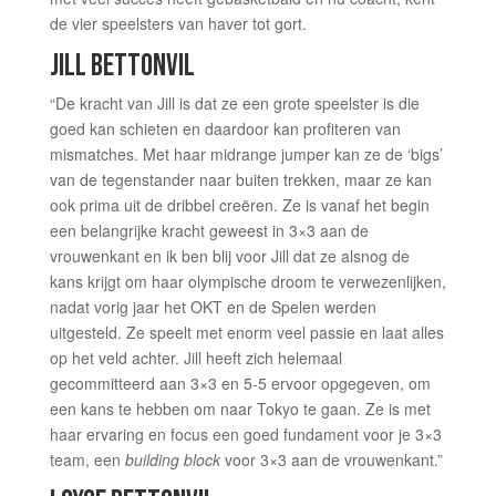
de vier speelsters van haver tot gort.
JILL BETTONVIL
“De kracht van Jill is dat ze een grote speelster is die
goed kan schieten en daardoor kan profiteren van
mismatches. Met haar midrange jumper kan ze de ‘bigs’
van de tegenstander naar buiten trekken, maar ze kan
ook prima uit de dribbel creëren. Ze is vanaf het begin
een belangrijke kracht geweest in 3×3 aan de
vrouwenkant en ik ben blij voor Jill dat ze alsnog de
kans krijgt om haar olympische droom te verwezenlijken,
nadat vorig jaar het OKT en de Spelen werden
uitgesteld. Ze speelt met enorm veel passie en laat alles
op het veld achter. Jill heeft zich helemaal
gecommitteerd aan 3×3 en 5-5 ervoor opgegeven, om
een kans te hebben om naar Tokyo te gaan. Ze is met
haar ervaring en focus een goed fundament voor je 3×3
team, een
building block
voor 3×3 aan de vrouwenkant.”