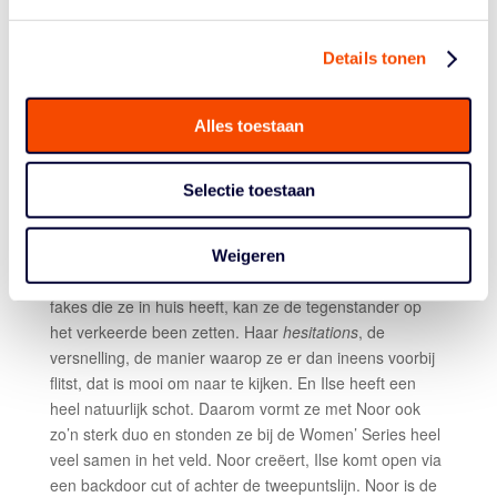
3×3 medaille bij het EK U18 in 2017 en ik heb haar
gecoacht bij de WK U23 twee jaar terug, waar Ilse ook in
Details tonen
het team zat. Daar deden ze het al goed, maar tegen
grote Spaanse vrouwen opboksen is nog wel weer wat
anders.”
Alles toestaan
ILSE KUIJT
Selectie toestaan
“Ongelooflijk hoe Ilse alles er zo makkelijk uit laat zien,
waardoor je als haar coach wel eens kunt denken dat ze
er niet zo hard aan trekt. Maar geloof me, Ilse is iemand
Weigeren
die absoluut wil winnen. Met haar haar versnelling en de
fakes die ze in huis heeft, kan ze de tegenstander op
het verkeerde been zetten. Haar
hesitations
, de
versnelling, de manier waarop ze er dan ineens voorbij
flitst, dat is mooi om naar te kijken. En Ilse heeft een
heel natuurlijk schot. Daarom vormt ze met Noor ook
zo’n sterk duo en stonden ze bij de Women’ Series heel
veel samen in het veld. Noor creëert, Ilse komt open via
een backdoor cut of achter de tweepuntslijn. Noor is de