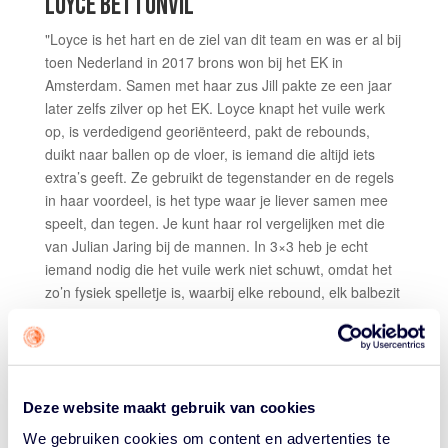
LOYCE BETTONVIL
"Loyce is het hart en de ziel van dit team en was er al bij
toen Nederland in 2017 brons won bij het EK in
Amsterdam. Samen met haar zus Jill pakte ze een jaar
later zelfs zilver op het EK. Loyce knapt het vuile werk
op, is verdedigend georiënteerd, pakt de rebounds,
duikt naar ballen op de vloer, is iemand die altijd iets
extra’s geeft. Ze gebruikt de tegenstander en de regels
in haar voordeel, is het type waar je liever samen mee
speelt, dan tegen. Je kunt haar rol vergelijken met die
van Julian Jaring bij de mannen. In 3×3 heb je echt
iemand nodig die het vuile werk niet schuwt, omdat het
zo’n fysiek spelletje is, waarbij elke rebound, elk balbezit
telt. Maar Loyce kan als het moet ook open schoten erin
knallen. Ze forceert niet, blijft rustig, ziet wat de
verdediging haar geeft. In 5-5 is ze precies dezelfde
speelster en is ze niets voor niets de teamcaptain. Dat
vertaalt zich naar 3×3, waar ze in dit team de onbetwiste
Deze website maakt gebruik van cookies
leider is.”
We gebruiken cookies om content en advertenties te