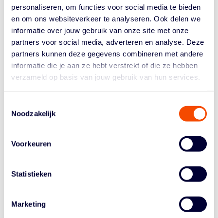
NOOR DRIESSEN
personaliseren, om functies voor social media te bieden
en om ons websiteverkeer te analyseren. Ook delen we
“Noor is een speelster die een coach soms voor
informatie over jouw gebruik van onze site met onze
raadsels stelt, omdat je nooit weet wat er in haar hoofd
partners voor social media, adverteren en analyse. Deze
omgaat. Ze oog stoïcijns, zoals jullie dat noemen. Je
partners kunnen deze gegevens combineren met andere
denkt dat ze zich niet realiseert wat ze allemaal kan,
informatie die je aan ze hebt verstrekt of die ze hebben
maar dat is maar schijn. In de wereld van 3×3 is ze met
verzameld op basis van jouw gebruik van hun services.
haar pas 21 jaar al een
force
om rekening mee te
houden. Voor haar is het een geluk geweest dat alles
Toestemmingsselectie
door COVID-19 een jaar is uitgesteld, anders was ze er
Noodzakelijk
nog niet bij geweest. Noor heeft een extra jaar de tijd
gehad om zich verder te ontwikkelen in 3×3. Bij de
Women’s Series in Mies was al te zien hoe makkelijk zij
Voorkeuren
door kleine ruimtes naar de basket kan gaan en
daarnaast is ze ook een goede passer die de open man
kan vinden bij backdoor cuts. Met llse Kuijt, de andere
Statistieken
jonkie in het team, vormt ze een geweldig koppel, dat al
zo lang samen speelt. Bij hun club Grasshoppers, maar
Marketing
ook bij de nationale jeugdselecties, ze weten precies
van elkaar wat ze gaan doen. Noor won al een bronzen