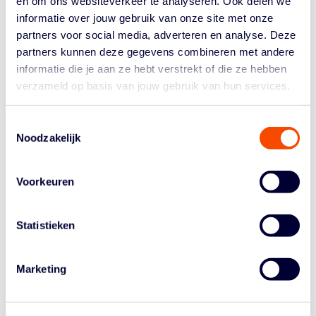
en om ons websiteverkeer te analyseren. Ook delen we
Met al een wedstrijd in de benen traden de Orange
informatie over jouw gebruik van onze site met onze
Lions aan tegen topfavoriet Hongarije. Een week eerder
partners voor social media, adverteren en analyse. Deze
verloren de Nederlandse vrouwen al van de Hongaren,
partners kunnen deze gegevens combineren met andere
die zich ook niet wisten te plaatsen voor de Spelen van
informatie die je aan ze hebt verstrekt of die ze hebben
Tokio. De wedstrijd ontvouwde zich opnieuw tot een
verzameld op basis van jouw gebruik van hun services.
puntje-puntje wedstrijd, waarbij om de beurt Hongarije
en Nederland de leiding namen.
Toestemmingsselectie
Met nog tien seconden te gaan kwam het scenario exact
Noodzakelijk
overeen met een wedstrijd eerder. De Orange Lions
staan met een punt achter (12-13) en moeten een fout
maken om de klok te doen stoppen. Ditmaal wordt wel
Voorkeuren
een van twee vrije worpen benut door Hongarije,
waarna een noodschot van Loyce Bettonvil ver naast
gaat en de thuisploeg hun eerste wedstrijd wint.
Statistieken
Bondscoach Hakim Salem: "We hebben goed gespeeld,
veel beter dan afgelopen week. Vooral verdedigend
Marketing
waren we goed. Je weet dat elke wedstrijd 'lelijk' gaat
worden en zolang we blijven verdedigen hebben we een
kans. Ten opzichte van Graz hadden we Cyesha Goree,