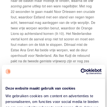
naar de basket maar moeilijk te vinden, waarna de
low
scoring game
uitliep tot een ware nagelbijter. Met nog
22 seconden te gaan maakt Noor Driessen een cruciale
fout, waardoor Estland met een stand van negen tegen
acht, tweemaal mag aanleggen van de vrije worplijn. De
twee vrije worpen worden benut, waardoor de Orange
Lions op achterstand komen (9-10). Het Nederlandse
viertal komt de aanval erop niet tot scoren en moet een
fout maken om de klok te stoppen. Ditmaal mist de
Estse Ana Gret Asi beide vrije worpen, wat de deur
openhoudt voor Nederland. Als Ilse Kuijt de rebound
pakt na de tweede gemiste vrijeworp zijn er nog zes
seconden op de klok, waarin het screen van Jill
Bettonvil, Kuijt een open schot geeft vanachter de
tweepuntslijn. Feiloos gaat de bal door het netje en
winnen de Orange Lions in de zoemer. Kuijt nam 8 van
de 11 punten voor haar rekening, inclusief drie rake
Deze website maakt gebruik van cookies
tweepunters.
We gebruiken cookies om content en advertenties te
NEDERLAND-HONGARIJE 12-14
personaliseren, om functies voor social media te bieden