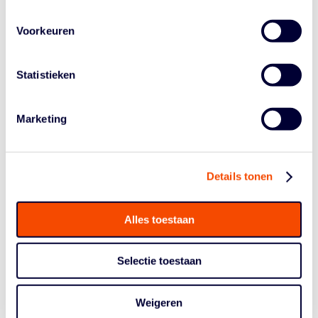
twee vrije worpen kan Driessen de Orange Lions terug
in de wedstrijd brengen, maar geen van beiden worden
Voorkeuren
verzilverd. Dan deelt D’Alie de nekslag uit met opnieuw
een succesvolle
drive.
Italië wint uiteindelijk door een
Statistieken
tweepunter in de buzzer van – wie anders – D’Alie met
16-11 en neemt het in de finale op tegen thuisland
Hongarije, voor het laatste olympische ticket.
Marketing
Bondscoach Hakim Salem baalt, maar is realistisch: "We
hebben gestreden op het wereldtoneel, maar we
moeten eerlijk zijn: het was niet goed genoeg om een
Details tonen
ticket te bemachtigen. Het gevoel dat heerst is dat er
meer in zat, maar dat is helaas niet de realiteit."
Alles toestaan
Selectie toestaan
Weigeren