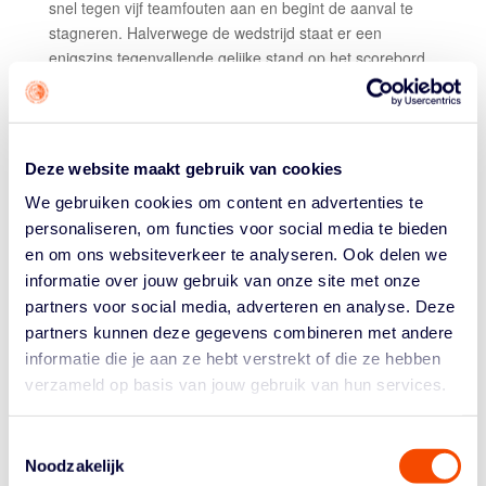
snel tegen vijf teamfouten aan en begint de aanval te
stagneren. Halverwege de wedstrijd staat er een
enigszins tegenvallende gelijke stand op het scorebord
(7-7) tegen het laaggeplaatste Iran. Vanaf dat moment
begint de aanval van de vrouwen beter te lopen en
vinden met name Kuijt en Driessen gemakkelijk het netje
van dichtbij. De Iraanse ploeg breekt en de Orange
Deze website maakt gebruik van cookies
Lions winnen uiteindelijk vrij eenvoudig.
We gebruiken cookies om content en advertenties te
ITALIË-NEDERLAND 16-11
personaliseren, om functies voor social media te bieden
Opnieuw beginnen beide teams weinig scorend aan de
en om ons websiteverkeer te analyseren. Ook delen we
wedstrijd, maar hierdoor ontlopen de ploegen elkaar
informatie over jouw gebruik van onze site met onze
maar nauwelijks. Met nog vier minuten te gaan staat er
partners voor social media, adverteren en analyse. Deze
een 7-7 gelijke stand op het scorebord en staan beide
partners kunnen deze gegevens combineren met andere
ploegen op zes teamfouten, dichterbij elkaar kan niet.
informatie die je aan ze hebt verstrekt of die ze hebben
Dan zet de kleine Italiaanse sterspeler Raelin D’Alie aan
verzameld op basis van jouw gebruik van hun services.
en scoort opeenvolgend belangrijke punten voor de
Italianen. Als de halve finale de laatste minuut ingaat
Toestemmingsselectie
komt Italië door een vrije worp op een 12-9 voorsprong,
Noodzakelijk
waarna opnieuw D’Alie van dichtbij weet te scoren. Met