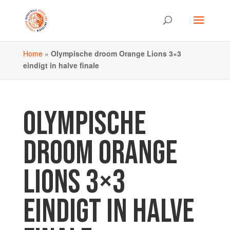
Home
»
Olympische droom Orange Lions 3×3
eindigt in halve finale
OLYMPISCHE
DROOM ORANGE
LIONS 3×3
EINDIGT IN HALVE