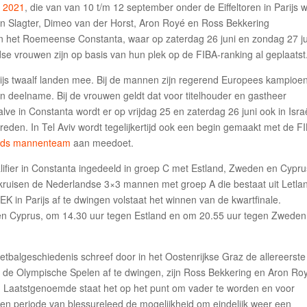
 2021
, die van van 10 t/m 12 september onder de Eiffeltoren in Parijs 
n Slagter, Dimeo van der Horst, Aron Royé en Ross Bekkering
n het Roemeense Constanta, waar op zaterdag 26 juni en zondag 27 ju
se vrouwen zijn op basis van hun plek op de FIBA-ranking al geplaatst
js twaalf landen mee. Bij de mannen zijn regerend Europees kampioe
an deelname. Bij de vrouwen geldt dat voor titelhouder en gastheer
ve in Constanta wordt er op vrijdag 25 en zaterdag 26 juni ook in Isra
reden. In Tel Aviv wordt tegelijkertijd ook een begin gemaakt met de F
nds mannenteam
aan meedoet.
lifier in Constanta ingedeeld in groep C met Estland, Zweden en Cypru
, kruisen de Nederlandse 3×3 mannen met groep A die bestaat uit Letla
 in Parijs af te dwingen volstaat het winnen van de kwartfinale.
en Cyprus, om 14.30 uur tegen Estland en om 20.55 uur tegen Zweden
sketbalgeschiedenis schreef door in het Oostenrijkse Graz de allereerste
 de Olympische Spelen af te dwingen, zijn Ross Bekkering en Aron Ro
. Laatstgenoemde staat het op het punt om vader te worden en voor
een periode van blessureleed de mogelijkheid om eindelijk weer een