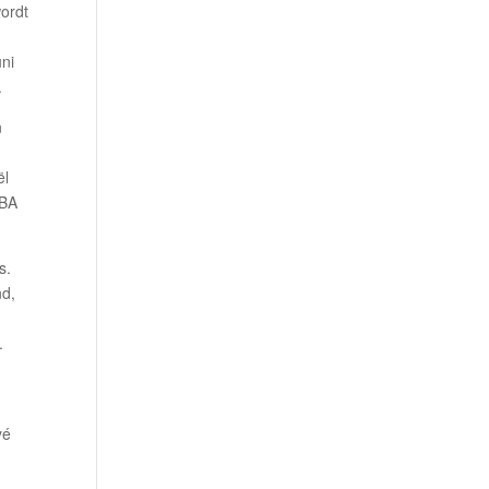
wordt
ni
.
n
ël
IBA
s.
nd,
.
yé