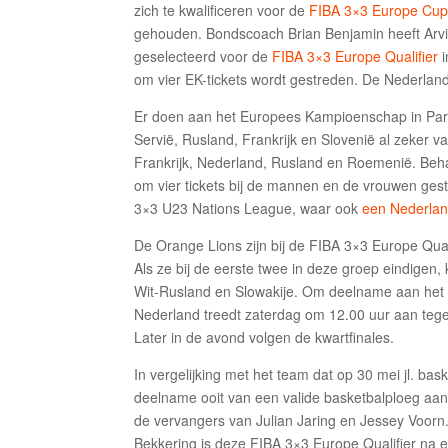
zich te kwalificeren voor de
FIBA 3×3 Europe Cup
gehouden. Bondscoach Brian Benjamin heeft Arvi
geselecteerd voor de
FIBA 3×3 Europe Qualifier
i
om vier EK-tickets wordt gestreden. De Nederland
Er doen aan het Europees Kampioenschap in Pari
Servië, Rusland, Frankrijk en Slovenië al zeker v
Frankrijk, Nederland, Rusland en Roemenië. Behal
om vier tickets bij de mannen en de vrouwen gest
3×3 U23 Nations League, waar ook
een Nederla
De Orange Lions zijn bij de FIBA 3×3 Europe Qua
Als ze bij de eerste twee in deze groep eindigen
Wit-Rusland en Slowakije. Om deelname aan het EK
Nederland treedt zaterdag om 12.00 uur aan teg
Later in de avond volgen de kwartfinales.
In vergelijking met het team dat op 30 mei jl. ba
deelname ooit van een valide basketbalploeg aan
de vervangers van Julian Jaring en Jessey Voorn
Bekkering is deze FIBA 3×3 Europe Qualifier na 