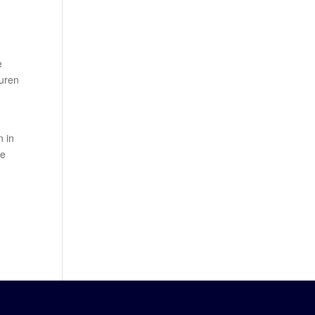
e
buren
n in
de