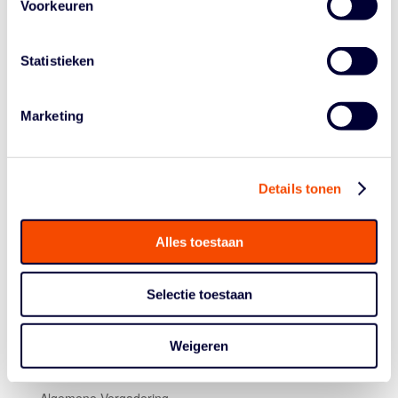
Voorkeuren
voor het Nederlands team. Hij begeleidde haar niet
alleen naar en van trainingen, maar was ook aanwezig
bij de internationale wedstrijden van zijn dochter.
Statistieken
Met het overlijden van Ivo is de basketbalgemeenschap
een competente en gepassioneerde basketbaltrainer en
Marketing
vriend kwijtgeraakt. Onze gedachten gaan uit naar zijn
zus en broer en zijn beide kinderen. Het verdriet zal er
niet minder om zijn, maar de mooie herinneringen en
verhalen blijven.
Details tonen
Alles toestaan
Selectie toestaan
Weigeren
Historie
Algemene Vergadering