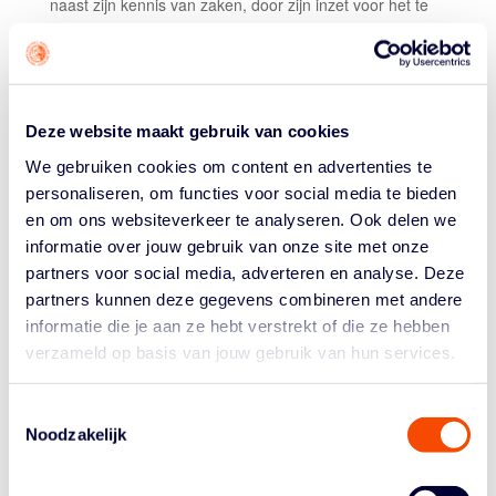
naast zijn kennis van zaken, door zijn inzet voor het te
begeleiden team. Dat ging meestal zover, dat Ivo
verhuisde naar de plaats waar de vereniging gehuisvest
was. Dit om optimaal met de vereniging bezig te kunnen
zijn.
Deze website maakt gebruik van cookies
Hij was een plezierig persoon om mee om te gaan.
We gebruiken cookies om content en advertenties te
Wilde alles wel voor anderen doen. De laatste jaren had
personaliseren, om functies voor social media te bieden
hij een vaste kern van vrienden om zich heen, die hij
en om ons websiteverkeer te analyseren. Ook delen we
kon opzoeken en die hem bezochten om samen
informatie over jouw gebruik van onze site met onze
basketball te kijken, zijn favoriete bezigheid.
partners voor social media, adverteren en analyse. Deze
Binnen het toenmalige Rayon Noord was Ivo jarenlang
partners kunnen deze gegevens combineren met andere
lid van de technische commissie, waar hij zich vooral
informatie die je aan ze hebt verstrekt of die ze hebben
bezighield met de Noordelijke selecties. Dat deed hij met
verzameld op basis van jouw gebruik van hun services.
de nodige precisie. Ivo organiseerde samen anderen de
clinics in het noorden van Nederland. Zijn laatste project
Toestemmingsselectie
waaraan hij meewerkte binnen de afdeling Noord was
Noodzakelijk
de 3×3 pilot competitie in Noord-Nederland.
Zeer trots was hij op zijn dochter Christie die uitkwam