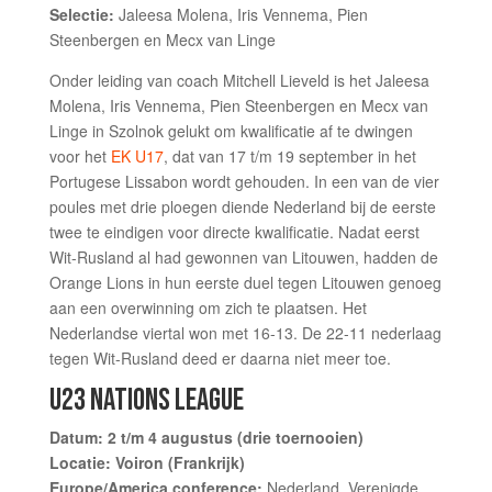
Selectie:
Jaleesa Molena, Iris Vennema, Pien
Steenbergen en Mecx van Linge
Onder leiding van coach Mitchell Lieveld is het Jaleesa
Molena, Iris Vennema, Pien Steenbergen en Mecx van
Linge in Szolnok gelukt om kwalificatie af te dwingen
voor het
EK U17
, dat van 17 t/m 19 september in het
Portugese Lissabon wordt gehouden. In een van de vier
poules met drie ploegen diende Nederland bij de eerste
twee te eindigen voor directe kwalificatie. Nadat eerst
Wit-Rusland al had gewonnen van Litouwen, hadden de
Orange Lions in hun eerste duel tegen Litouwen genoeg
aan een overwinning om zich te plaatsen. Het
Nederlandse viertal won met 16-13. De 22-11 nederlaag
tegen Wit-Rusland deed er daarna niet meer toe.
U23 NATIONS LEAGUE
Datum: 2 t/m 4 augustus (drie toernooien)
Locatie: Voiron (Frankrijk)
Europe/America conference:
Nederland, Verenigde