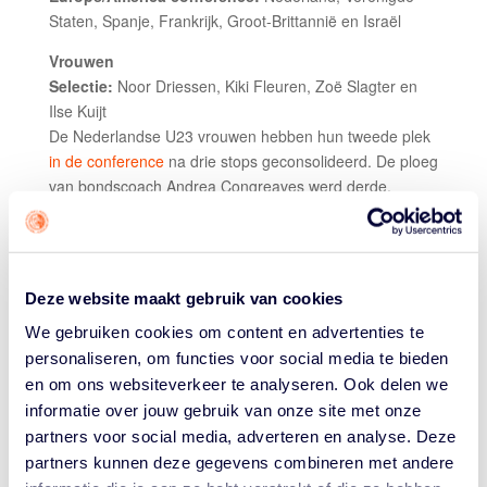
Staten, Spanje, Frankrijk, Groot-Brittannië en Israël
Vrouwen
Selectie:
Noor Driessen, Kiki Fleuren, Zoë Slagter en
Ilse Kuijt
De Nederlandse U23 vrouwen hebben hun tweede plek
in de conference
na drie stops geconsolideerd. De ploeg
van bondscoach Andrea Congreaves werd derde,
tweede en derde in Voiron. Het oppermachtige Frankrijk
won vijf van de zes stops. Er zijn in totaal vijf
conferences. De conference winnaars en de twee beste
nummers twee gaan door. Nederland moet afwachten of
Deze website maakt gebruik van cookies
het daar bij zit.
We gebruiken cookies om content en advertenties te
Mannen
personaliseren, om functies voor social media te bieden
Selectie:
Wietze Nossek, Norbert Thelissen, Adetunji
en om ons websiteverkeer te analyseren. Ook delen we
Oluseyi en Luuk Slond
informatie over jouw gebruik van onze site met onze
Het is de Nederlandse U23 mannen niet gelukt om zich
partners voor social media, adverteren en analyse. Deze
bij de eerste twee in de conference te nestelen. Ook hier
partners kunnen deze gegevens combineren met andere
won Frankrijk. Op de eerste dag behaalden de Orange