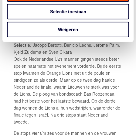
bondscoach Andrea Congreaves beide wedstrijden in de
Selectie toestaan
poule. De finale tegen Litouwen ging met 21-14
verloren. Na drie stops neemt Nederland de vierde
plaats in.
Weigeren
Mannen
Selectie:
Jacopo Bertotti, Benicio Leons, Jerome Palm,
Kjeld Zuidema en Sven Cikara
Ook de Nederlandse U21 mannen gingen steeds beter
spelen naarmate het evenement vorderde. Bij de eerste
stop kwamen de Orange Lions niet uit de poule en
eindigden ze als derde. Maar op de twee dag haalde
Nederland de finale, waarin Litouwen te sterk was voor
de Lions. De ploeg van bondscoach Bas Roozendaal
had het beste voor het laatste bewaard. Op de derde
dag wonnen de Lions al hun wedstrijden, waaronder de
finale tegen Israël. Na drie stops staat Nederland
tweede.
De stops vier t/m zes voor de mannen en de vrouwen