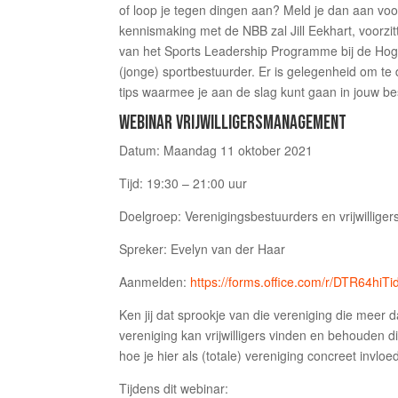
of loop je tegen dingen aan? Meld je dan aan voo
kennismaking met de NBB zal Jill Eekhart, voo
van het Sports Leadership Programme bij de Hoge
(jonge) sportbestuurder. Er is gelegenheid om te 
tips waarmee je aan de slag kunt gaan in jouw bes
WEBINAR VRIJWILLIGERSMANAGEMENT
Datum: Maandag 11 oktober 2021
Tijd: 19:30 – 21:00 uur
Doelgroep: Verenigingsbestuurders en vrijwillige
Spreker: Evelyn van der Haar
Aanmelden:
https://forms.office.com/r/DTR64hiTi
Ken jij dat sprookje van die vereniging die meer d
vereniging kan vrijwilligers vinden en behouden d
hoe je hier als (totale) vereniging concreet invl
Tijdens dit webinar: