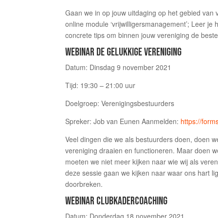
Gaan we in op jouw uitdaging op het gebied van vr
online module ‘vrijwilligersmanagement’; Leer je hoe
concrete tips om binnen jouw vereniging de beste
WEBINAR DE GELUKKIGE VERENIGING
Datum: Dinsdag 9 november 2021
Tijd: 19:30 – 21:00 uur
Doelgroep: Verenigingsbestuurders
Spreker: Job van Eunen Aanmelden:
https://for
Veel dingen die we als bestuurders doen, doen w
vereniging draaien en functioneren. Maar doen we 
moeten we niet meer kijken naar wie wij als vereni
deze sessie gaan we kijken naar waar ons hart li
doorbreken.
WEBINAR CLUBKADERCOACHING
Datum: Donderdag 18 november 2021