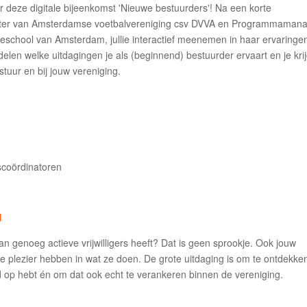
r deze digitale bijeenkomst 'Nieuwe bestuurders'! Na een korte
rzitter van Amsterdamse voetbalvereniging csv DVVA en Programmaman
school van Amsterdam, jullie interactief meenemen in haar ervaringen
delen welke uitdagingen je als (beginnend) bestuurder ervaart en je krij
tuur en bij jouw vereniging.
rscoördinatoren
d
an genoeg actieve vrijwilligers heeft? Dat is geen sprookje. Ook jouw
ie plezier hebben in wat ze doen. De grote uitdaging is om te ontdekke
oed op hebt én om dat ook echt te verankeren binnen de vereniging.