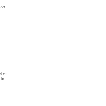
t de
ot en
 In