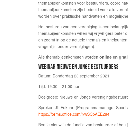
themabijeenkomsten voor bestuurders, coördina
themabijeenkomsten zijn bedoeld voor alle verenigi
worden over praktische handvatten en mogelijkh
Het besturen van een vereniging is een belangrij
themabijeenkomsten willen wij vrijwilligers beter
en zoomt in op de actuele thema’s en knelpunten 
vragenlijst onder verenigingen).
Alle themabijeenkomsten worden
online en grat
WEBINAR NIEUWE EN JONGE BESTUURDERS
Datum: Donderdag 23 september 2021
Tijd: 19:30 – 21:00 uur
Doelgroep: Nieuwe en Jonge verenigingsbestuur
Spreker: Jill Eekhart (Programmamanager Sport
https://forms.office.com/r/wSCpAEE284
Ben je nieuw in de functie van bestuurder of ben 