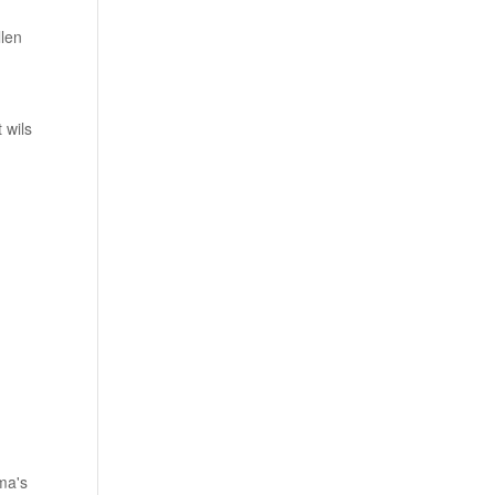
llen
 wils
ema's