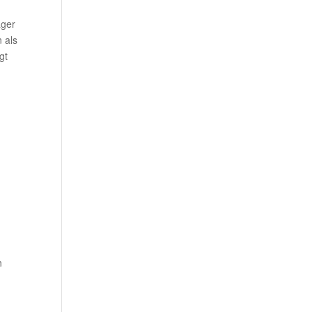
ager
 als
gt
n