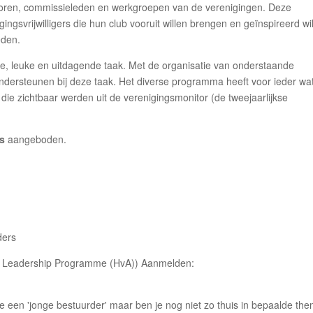
toren, commissieleden en werkgroepen van de verenigingen. Deze
ngsvrijwilligers die hun club vooruit willen brengen en geïnspireerd wi
eden.
ke, leuke en uitdagende taak. Met de organisatie van onderstaande
 ondersteunen bij deze taak. Het diverse programma heeft voor ieder wat
die zichtbaar werden uit de verenigingsmonitor (de tweejaarlijkse
is
aangeboden.
ders
s Leadership Programme (HvA)) Aanmelden:
je een 'jonge bestuurder' maar ben je nog niet zo thuis in bepaalde th