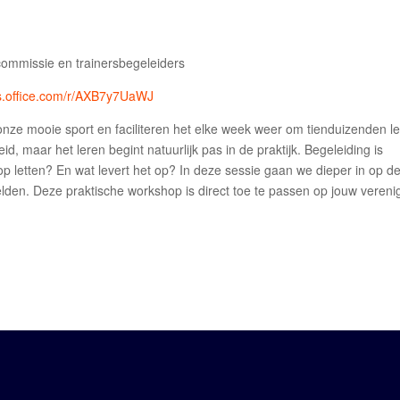
commissie en trainersbegeleiders
ms.office.com/r/AXB7y7UaWJ
onze mooie sport en faciliteren het elke week weer om tienduizenden l
, maar het leren begint natuurlijk pas in de praktijk. Begeleiding is
 op letten? En wat levert het op? In deze sessie gaan we dieper in op d
lden. Deze praktische workshop is direct toe te passen op jouw vereni