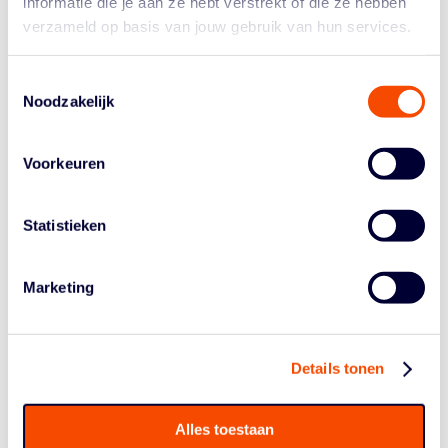
eindverantwoordelijk voor de Orange Lions Academy
informatie die je aan ze hebt verstrekt of die ze hebben
aan de mannenkant. Reflecterend op zijn eerste jaar als
verzameld op basis van jouw gebruik van hun services.
hoofdcoach zegt hij: “We zijn continue bezig met ons
ontwikkelingsprogramma zonder connectie tot het
Toestemmingsselectie
spelen van competitieduels. We gebruiken deze
Noodzakelijk
toernooien en oefenduels als referentie voor wat de
spelers nodig hebben in hun ontwikkeling. Komend
seizoen zullen we dan ook aan zoveel mogelijk
Voorkeuren
internationale toernooien mee gaan doen om spelers in
aanraking te laten komen met het hoogst denkbare
Statistieken
niveau op hun leeftijd. We hebben dit seizoen een hele
jonge groep, dus is dit een lange termijn programma. Ik
heb enorm veel zin in mijn tweede seizoen bij de
Marketing
Orange Lions Academy.”
Het jeudtoernooi in Slowakije onder auspiciën van de
European Youth Basetball League (EYBL) wordt
Details tonen
georganiseerd door Inter Bratislava, met deelname van
sterke clubteams en diverse opleidingsploegen. De
Alles toestaan
deelnemerslijst van het eerste window van de Junior