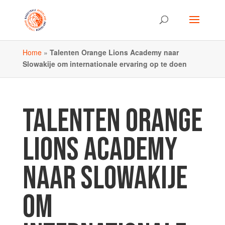
Home
»
Talenten Orange Lions Academy naar
Slowakije om internationale ervaring op te doen
TALENTEN ORANGE
LIONS ACADEMY
NAAR SLOWAKIJE
OM