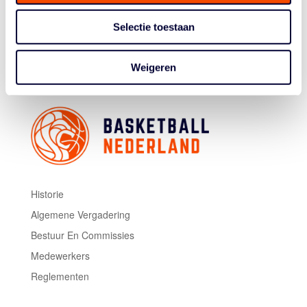
League bevat naast de OLA ook de Hongaarse
Academy, Independents Basketball France, Szolnok
Selectie toestaan
Sportcentrum (Hongarije), clubteam Pardubice en
organisator Inter Bratislava.
Weigeren
Historie
Algemene Vergadering
Bestuur En Commissies
Medewerkers
Reglementen