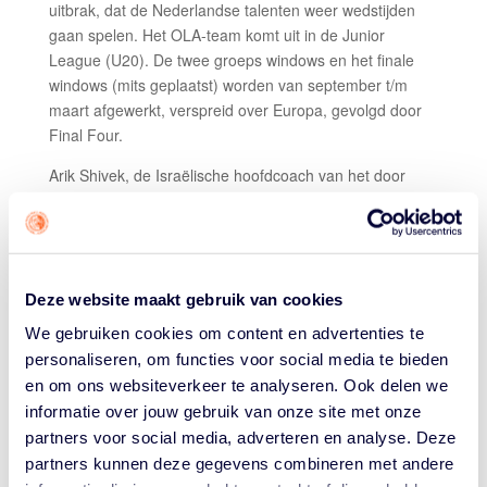
uitbrak, dat de Nederlandse talenten weer wedstijden
gaan spelen. Het OLA-team komt uit in de Junior
League (U20). De twee groeps windows en het finale
windows (mits geplaatst) worden van september t/m
maart afgewerkt, verspreid over Europa, gevolgd door
Final Four.
Arik Shivek, de Israëlische hoofdcoach van het door
NOC*NSF ondersteunde talentenprogramma aan de
mannenkant (de sportkoepel maakt ook de deelname
aan de EYBL mogelijk), is blij dat hij met zijn jonge
basketballers naar Bratislava gaat. “Ze hebben al zo
lang niet meer gespeeld, dus dit sterke toernooi gaat ze
Deze website maakt gebruik van cookies
helpen in het opdoen van professionele ervaring die
We gebruiken cookies om content en advertenties te
nodig is om uiteindelijk een Europese topspeler te
personaliseren, om functies voor social media te bieden
worden. Zo’n internationale ervaring is belangrijk voor
en om ons websiteverkeer te analyseren. Ook delen we
hun ontwikkeling als basketballer.”
informatie over jouw gebruik van onze site met onze
partners voor social media, adverteren en analyse. Deze
Shivek, voormalig clubcoach bij o.a. Demon Astronauts
partners kunnen deze gegevens combineren met andere
en MyGuide Amsterdam, is
sinds oktober