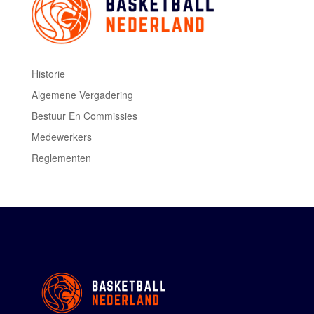
Historie
Algemene Vergadering
Bestuur En Commissies
Medewerkers
Reglementen