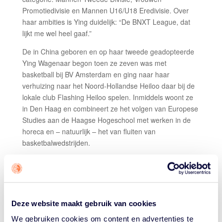
Promotiedivisie en Mannen U16/U18 Eredivisie. Over
haar ambities is Ying duidelijk: “De BNXT League, dat
lijkt me wel heel gaaf.”
De in China geboren en op haar tweede geadopteerde
Ying Wagenaar begon toen ze zeven was met
basketball bij BV Amsterdam en ging naar haar
verhuizing naar het Noord-Hollandse Heiloo daar bij de
lokale club Flashing Heiloo spelen. Inmiddels woont ze
in Den Haag en combineert ze het volgen van Europese
Studies aan de Haagse Hogeschool met werken in de
horeca en – natuurlijk – het van fluiten van
basketbalwedstrijden.
“Ik ben vier jaar geleden begonnen als
clubscheidsrechter in de afdeling Nood-Holland”, vertelt
de zeer gemotiveerde en immer enthousiaste Ying, die
toen de jongste scheidsrechter van ons korps was. “In
Deze website maakt gebruik van cookies
die periode speelde ik zelf ook nog en omdat ik het
fluiten meteen al zo leuk vond, stond ik vaak vier
We gebruiken cookies om content en advertenties te