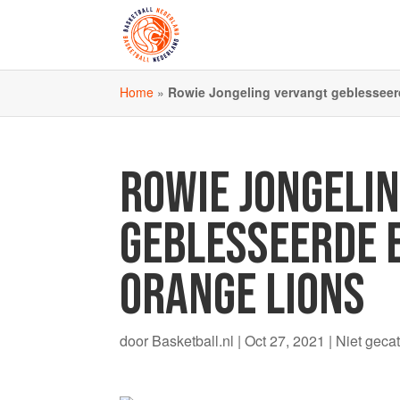
Home
»
Rowie Jongeling vervangt geblesseer
ROWIE JONGELI
GEBLESSEERDE E
ORANGE LIONS
door
Basketball.nl
|
Oct 27, 2021
|
Niet geca