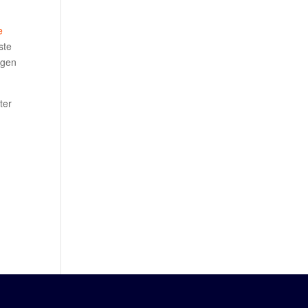
e
ste
egen
ter