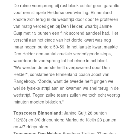
De ruime voorsprong bij rust bleek echter geen garantie
voor een simpele Helderse overwinning. Binnenland
knokte zich terug in de wedstrijd door door te profiteren
van matig verdedigen bij Den Helder, waarbij Janine
Guijt met 13 punten een flink scorend aandeel had. Het
verschil aan het einde van het derde kwart was nog
maar negen punten: 50-59. In het laatste kwart maakte
Den Helder een aantal cruciale verdedigende stops,
waardoor de voorsprong tot het einde intact bleef.
"We werden de eerste helft overpowered door Den
Helder", constateerde Binnenland-coach Joost van
Rangelrooy. "Zonde, want de tweede helft gingen we
wel de fysieke strijd aan en kwamen we snel terug in de
wedstrijd. Tegen zulke teams zullen we toch echt veertig
minuten moeten bikkelen."
Topscorers Binnenland:
Janine Guijt 28 punten
(12/23) en 3/6 driepunters; Marlou de Kleijn 23 punten
en 4/7 driepunters.
Topscorers Den Helder:
Kourtney Treffers 27 punten