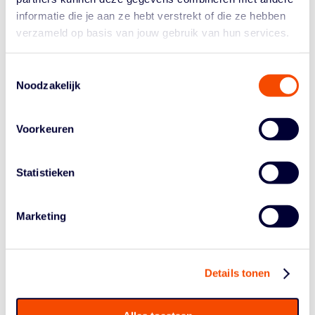
vond Sparks-coach Robert Tinga. "Het tweede en derde
informatie die je aan ze hebt verstrekt of die ze hebben
kwart spelen we op ons niveau en komen drie keer
verzameld op basis van jouw gebruik van hun services.
terug tot op twaalf punten, maar het lukte net niet om
binnen de tien te komen en er weer een wedstrijd van te
Toestemmingsselectie
maken. We verliezen dik, maar niet omdat Lekdetec.nl
Noodzakelijk
zoveel beter is. We beginnen zelf ontzettend slecht.
Totaal onnodig."
Voorkeuren
Topscorers Lekdetec.nl:
Lisanne de Jonge 28 punten
(11/19), 9 rebounds en 4 blocks; Julia Jorritsma 17
punten (7/16) en 8 rebounds.
Statistieken
Topscorers Sparks:
Kim Jaasma 22 punten en 3
steals; Addy Clift 17 punten en 4 steals.
Marketing
LIONS BASKETBALL – TRIPLE THREAT 79-
56
Volgens Marlous Nieuwveen begon Lions Basketball niet
Details tonen
scherp aan de wedstrijd en gaf haar ploeg Triple Threat
zo de kans in hun spel te komen. "Net voor rust trekken
we de riemen aan en maken nog een paar ballen, zodat