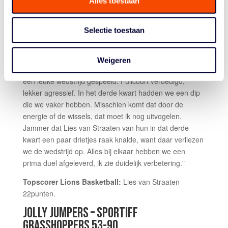
Alles toestaan
we wel met een kleine voorsprong de rust in gaan. De
tweede helft speelden we beter en met meer energie en
Selectie toestaan
discipline. Daardoor winnen we uiteindelijk met 23
punten, maar ik had graag een groter verschil gezien."
Dominique Schemmekes, de coach van Triple Threat,
Weigeren
was blij met de goede start van zijn team. "We hebben
een leuke wedstrijd gespeeld. Fullcourt verdedigd,
lekker agressief. In het derde kwart hadden we een dip
die we vaker hebben. Misschien komt dat door de
energie of de wissels, dat moet ik nog uitvogelen.
Jammer dat Lies van Straaten van hun in dat derde
kwart een paar drietjes raak knalde, want daar verliezen
we de wedstrijd op. Alles bij elkaar hebben we een
prima duel afgeleverd, ik zie duidelijk verbetering."
Topscorer Lions Basketball:
Lies van Straaten
22punten.
JOLLY JUMPERS – SPORTIFF
GRASSHOPPERS 53-90