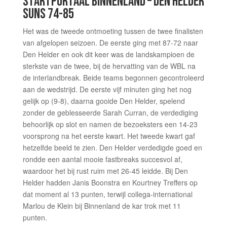
STARTPORTAAL BINNENLAND – DEN HELDER
SUNS 74-85
Het was de tweede ontmoeting tussen de twee finalisten
van afgelopen seizoen. De eerste ging met 87-72 naar
Den Helder en ook dit keer was de landskampioen de
sterkste van de twee, bij de hervatting van de WBL na
de interlandbreak. Beide teams begonnen gecontroleerd
aan de wedstrijd. De eerste vijf minuten ging het nog
gelijk op (9-8), daarna gooide Den Helder, spelend
zonder de geblesseerde Sarah Curran, de verdediging
behoorlijk op slot en namen de bezoeksters een 14-23
voorsprong na het eerste kwart. Het tweede kwart gaf
hetzelfde beeld te zien. Den Helder verdedigde goed en
rondde een aantal mooie fastbreaks succesvol af,
waardoor het bij rust ruim met 26-45 leidde. Bij Den
Helder hadden Janis Boonstra en Kourtney Treffers op
dat moment al 13 punten, terwijl collega-international
Marlou de Klein bij Binnenland de kar trok met 11
punten.