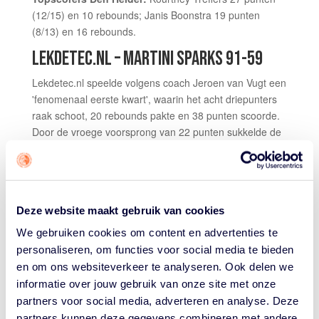
(12/15) en 10 rebounds; Janis Boonstra 19 punten
(8/13) en 16 rebounds.
LEKDETEC.NL – MARTINI SPARKS 91-59
Lekdetec.nl speelde volgens coach Jeroen van Vugt een
'fenomenaal eerste kwart', waarin het acht driepunters
raak schoot, 20 rebounds pakte en 38 punten scoorde.
Door de vroege voorsprong van 22 punten sukkelde de
thuisclub blijkbaar in slaap. Van Vugt: "We verslapten en
vervielen in te snel teamspel en te veel gedribbel." De
zege kwam echter nooit meer in gevaar. In het vierde
kwart gaf Lekdetec.nl nog een keer gas en met veel
Deze website maakt gebruik van cookies
verdedigende druk werden de Sparks dat kwart op zes
punten gehouden, resulterend in een ruime 91-59 zege.
We gebruiken cookies om content en advertenties te
"Terwijl we de uitwedstrijd in Haren maar met eentje
personaliseren, om functies voor social media te bieden
verschil hadden gewonnen. Dat laat zien dat we stappen
en om ons websiteverkeer te analyseren. Ook delen we
zetten en op de goede weg zitten. Complimenten voor
informatie over jouw gebruik van onze site met onze
mijn ploeg."
partners voor social media, adverteren en analyse. Deze
"Bemmel sloeg het beslissende gat in het eerste kwart",
partners kunnen deze gegevens combineren met andere