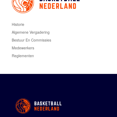
Historie
Algemene Vergadering
Bestuur En Commissies
Medewerkers
Reglementen