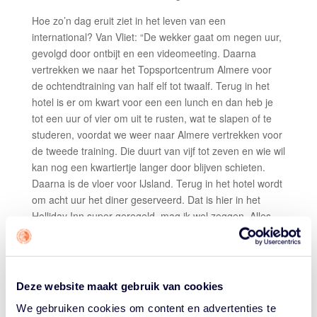
Hoe zo’n dag eruit ziet in het leven van een
international? Van Vliet: “De wekker gaat om negen uur,
gevolgd door ontbijt en een videomeeting. Daarna
vertrekken we naar het Topsportcentrum Almere voor
de ochtendtraining van half elf tot twaalf. Terug in het
hotel is er om kwart voor een een lunch en dan heb je
tot een uur of vier om uit te rusten, wat te slapen of te
studeren, voordat we weer naar Almere vertrekken voor
de tweede training. Die duurt van vijf tot zeven en wie wil
kan nog een kwartiertje langer door blijven schieten.
Daarna is de vloer voor IJsland. Terug in het hotel wordt
om acht uur het diner geserveerd. Dat is hier in het
Holliday Inn super geregeld, mag ik wel zeggen. Alles
staat dan al klaar, we kunnen zo aan tafel.”
Van Vliet gebruikt de middagpauze meestal om een
uurtje te slapen. “Verder lees ik wat op internet en check
Deze website maakt gebruik van cookies
ik social media, zo kom ik mijn tijd wel door. Op dit
moment ben ik zeer geïnteresseerd in Cryptocurrencies,
We gebruiken cookies om content en advertenties te