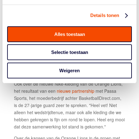
hoogte komt zijn vader Rolf. Van Vliet kan het prima
vinden met zijn
roomie
. “Yannick is een leuke gast. Als je
een paar dagen een kamer met elkaar deelt, leer je
Details tonen
elkaar beter kennen, je kunt echt met hem lachen. Soms
spelen samen we een potje FIFA. Ik vind het geen
Alles toestaan
probleem om een kamer met iemand te delen. Het
vorige window in Turkije, toen we ons plaatsten voor het
Europees Kampioenschap, hadden we allemaal een
Selectie toestaan
eigen kamer. Maar dit is ook goed. Als een van ons moe
is, gaat het licht uit. Als je met z’n tweeën een kamer
Weigeren
deelt, toon je respect voor elkaar.”
Ook over de nieuwe Nike-kleding van de Orange Lions,
het resultaat van een
nieuwe partnership
met Passa
Sports, het moederbedrijf achter BasketballDirect.com,
is de 27-jarige guard zeer te spreken. "Heel vet! Niet
alleen het wedstrijdtenue, maar ook alle kleding die we
hebben gekregen is fijn om rond te lopen. Heel erg mooi
dat deze samenwerking tot stand is gekomen."
Over de kansen van de Orange Lions in de groep met