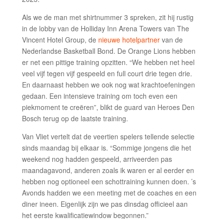
Als we de man met shirtnummer 3 spreken, zit hij rustig
in de lobby van de Holliday Inn Arena Towers van The
Vincent Hotel Group, de
nieuwe hotelpartner
van de
Nederlandse Basketball Bond. De Orange Lions hebben
er net een pittige training opzitten. “We hebben net heel
veel vijf tegen vijf gespeeld en full court drie tegen drie.
En daarnaast hebben we ook nog wat krachtoefeningen
gedaan. Een intensieve training om toch even een
piekmoment te creëren”, blikt de guard van Heroes Den
Bosch terug op de laatste training.
Van Vliet vertelt dat de veertien spelers tellende selectie
sinds maandag bij elkaar is. “Sommige jongens die het
weekend nog hadden gespeeld, arriveerden pas
maandagavond, anderen zoals ik waren er al eerder en
hebben nog optioneel een schottraining kunnen doen. ’s
Avonds hadden we een meeting met de coaches en een
diner ineen. Eigenlijk zijn we pas dinsdag officieel aan
het eerste kwalificatiewindow begonnen.”