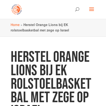
Home
»
Herstel Orange Lions bij EK
rolstoelbasketbal met zege op Israel
HERSTEL ORANGE
LIONS BIJ EK
ROLSTOELBASKET
BAL MET ZEGE OP