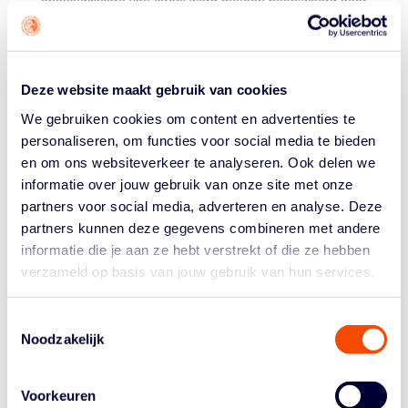
openingsscore van Israël werd meteen beantwoord door
Quinten Zantinge met een driepunter. De
afstandsschoten van Zantinge, Mustafa Korkmaz en
Robin Poggenwisch beginnen zo langzamerhand een
belangrijk onderdeel van het spel van de Orange Lions
Deze website maakt gebruik van cookies
te worden. Ook in het vervolg van de wedstrijd was
We gebruiken cookies om content en advertenties te
Nederland regelmatig succesvol vanachter de
personaliseren, om functies voor social media te bieden
driepuntslijn.
en om ons websiteverkeer te analyseren. Ook delen we
Door een call voor een opzettelijke fout van Korkmaz op
informatie over jouw gebruik van onze site met onze
Asael Shabo kwamen de Israëliërs aanvankelijk nog
partners voor social media, adverteren en analyse. Deze
even terug, maar de Lions sloten het eerste kwart
partners kunnen deze gegevens combineren met andere
alsnog af met een 14-9 voorsprong. In het tweede kwart
informatie die je aan ze hebt verstrekt of die ze hebben
maakten Mattijs Bellers, Gijs Even en Poggenwisch
verzameld op basis van jouw gebruik van hun services.
aanvallend het verschil, waardoor Nederland nog eens
vijf punten verder uitliep naar 31-21 voor bij rust.
Toestemmingsselectie
Noodzakelijk
De tweede helft speelde Oranje verdedigend zeer sterk,
met name in het derde kwart. Daar stonden de mannen
van Van Rootselaar Israël slechts vier punten toe en
Voorkeuren
werd het definitieve verschil gemaakt. Alle Nederlandse