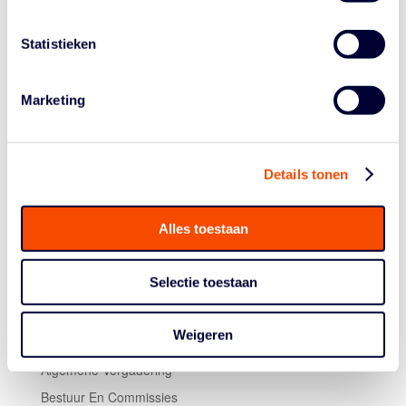
spelers kregen speeltijd. Centers Mendel op den Orth
(grote foto) en Bellers maakten beiden 12 punten,
Statistieken
waarbij Bellers ook vanaf de vrije worplijn secuur was (4
op 4).
Marketing
Dinsdag speelt Nederland om 16.45 uur tegen
Oostenrijk, net als Israël nog zonder overwinning. De
wedstrijd is weer te volgen via de
livestream
.
Details tonen
Alles toestaan
Selectie toestaan
Weigeren
Historie
Algemene Vergadering
Bestuur En Commissies