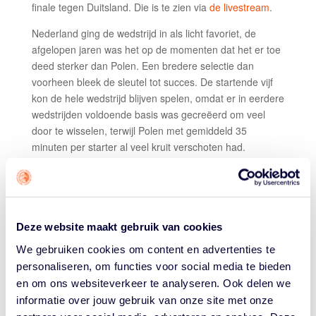
finale tegen Duitsland. Die is te zien via
de livestream
.
Nederland ging de wedstrijd in als licht favoriet, de
afgelopen jaren was het op de momenten dat het er toe
deed sterker dan Polen. Een bredere selectie dan
voorheen bleek de sleutel tot succes. De startende vijf
kon de hele wedstrijd blijven spelen, omdat er in eerdere
wedstrijden voldoende basis was gecreëerd om veel
door te wisselen, terwijl Polen met gemiddeld 35
minuten per starter al veel kruit verschoten had.
Het duurde wel even voordat de wedstrijd ontbrandde,
de scores waren in het begin spaarzaam. Bondscoach
Cees van Rootselaar en zijn assistent Anton de Rooij
kozen voor een fullcourt press, omdat al eerder was
Deze website maakt gebruik van cookies
gebleken dat Polen daar moeite mee heeft. Het plan
We gebruiken cookies om content en advertenties te
was de Poolse topspeler Mateus Filipski aan banden te
personaliseren, om functies voor social media te bieden
leggen. Filipski is een emotionele speler die in een
en om ons websiteverkeer te analyseren. Ook delen we
goede flow niet te stoppen is. Maar ook iemand die snel
informatie over jouw gebruik van onze site met onze
gefrustreerd raakt als het minder gaat. Juist hij moest