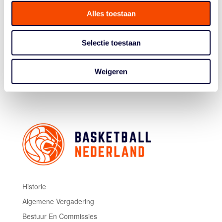
Robin Poggenwisch en een afstandsschot van Mustafa
Alles toestaan
Korkmaz (foto). Op Den Orth bleef de stabiele factor
onder het bord en Oranje gaf de voorsprong niet meer
uit handen, ook al kwam Polen nog even terug tot 61-58
Selectie toestaan
en probeerde het met persoonlijke fouten de klok te
stoppen. Het laatste punt op zeventien seconden voor
het einde was van een rake vrije worp van Korkmaz. Na
Weigeren
een Poolse turnover kon het feestvieren beginnen.
Historie
Algemene Vergadering
Bestuur En Commissies