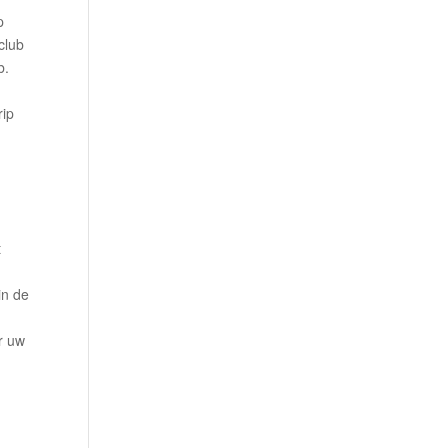
p
club
b.
rip
t
in de
r uw
n