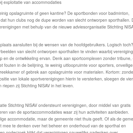
 weinig opslagruimte of geen kantine? De sportbonden voor badminton,
ger dat hun clubs nog de dupe worden van slecht ontworpen sporthallen.
renigingen met behulp van de nieuwe adviesorganisatie Stichting NIS
plaats aansluiten bij de wensen van de hoofdgebruikers. Logisch toch
orbeelden van slecht ontworpen sporthallen te vinden waarbij verenigin
rp en de ontwikkeling ervan. Denk aan sportcomplexen zonder tribune, 
t fouten in de belijning, te weinig uitloopruimte voor sporters, onveilige
preekkamer of gebrek aan opslagruimte voor materialen. Kortom: zonde
sitie van lokale sportverenigingen hierin te versterken, sloegen de vie
iepen zij Stichting NISAV in het leven.
atie Stichting NISAV ondersteunt verenigingen, door middel van gratis
iteren van de sportaccommodaties waar zij hun activiteiten aanbieden.
uidige accommodatie, maar de gemeente niet thuis geeft. Of als de gem
gt mee te denken over het beheer en onderhoud van de sporthal en
igen onderzoek blijkt dat verenigingen nauwelijks nadenken over