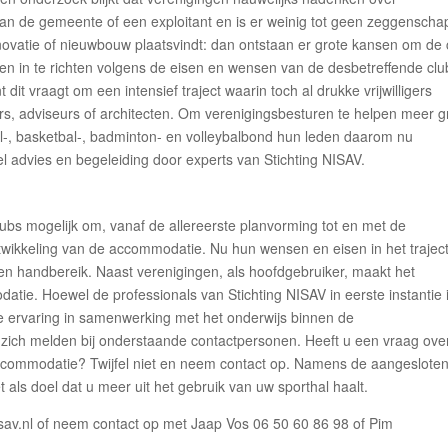
an de gemeente of een exploitant en is er weinig tot geen zeggenscha
novatie of nieuwbouw plaatsvindt: dan ontstaan er grote kansen om de 
n in te richten volgens de eisen en wensen van de desbetreffende clu
t vraagt om een intensief traject waarin toch al drukke vrijwilligers
s, adviseurs of architecten. Om verenigingsbesturen te helpen meer g
al-, basketbal-, badminton- en volleybalbond hun leden daarom nu
el advies en begeleiding door experts van Stichting NISAV.
lubs mogelijk om, vanaf de allereerste planvorming tot en met de
wikkeling van de accommodatie. Nu hun wensen en eisen in het trajec
nen handbereik. Naast verenigingen, als hoofdgebruiker, maakt het
tie. Hoewel de professionals van Stichting NISAV in eerste instantie 
me ervaring in samenwerking met het onderwijs binnen de
ich melden bij onderstaande contactpersonen. Heeft u een vraag ove
accommodatie? Twijfel niet en neem contact op. Namens de aangeslote
 als doel dat u meer uit het gebruik van uw sporthal haalt.
sav.nl of neem contact op met Jaap Vos 06 50 60 86 98 of Pim