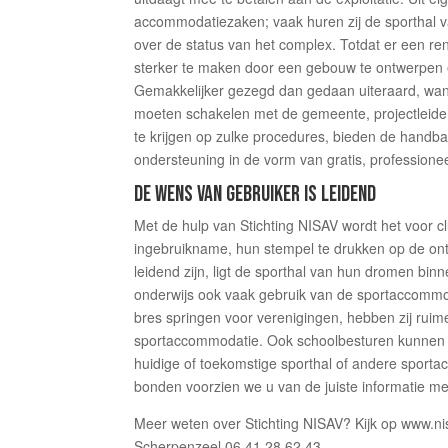
accommodatiezaken; vaak huren zij de sporthal v
over de status van het complex. Totdat er een re
sterker te maken door een gebouw te ontwerpen e
Gemakkelijker gezegd dan gedaan uiteraard, want di
moeten schakelen met de gemeente, projectleider
te krijgen op zulke procedures, bieden de handb
ondersteuning in de vorm van gratis, professione
DE WENS VAN GEBRUIKER IS LEIDEND
Met de hulp van Stichting NISAV wordt het voor c
ingebruikname, hun stempel te drukken op de ont
leidend zijn, ligt de sporthal van hun dromen bin
onderwijs ook vaak gebruik van de sportaccommoda
bres springen voor verenigingen, hebben zij rui
sportaccommodatie. Ook schoolbesturen kunnen z
huidige of toekomstige sporthal of andere sport
bonden voorzien we u van de juiste informatie met
Meer weten over Stichting NISAV? Kijk op www.ni
Scherpenzeel 06 41 28 62 43