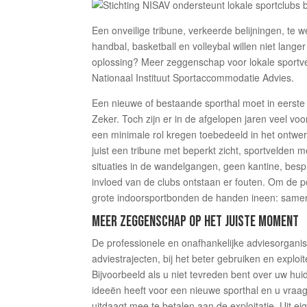
Een onveilige tribune, verkeerde belijningen, te
handbal, basketball en volleybal willen niet lan
oplossing? Meer zeggenschap voor lokale sportve
Nationaal Instituut Sportaccommodatie Advies.
Een nieuwe of bestaande sporthal moet in eerste 
Zeker. Toch zijn er in de afgelopen jaren veel vo
een minimale rol kregen toebedeeld in het ontwe
juist een tribune met beperkt zicht, sportvelden me
situaties in de wandelgangen, geen kantine, bes
invloed van de clubs ontstaan er fouten. Om de po
grote indoorsportbonden de handen ineen: samen r
MEER ZEGGENSCHAP OP HET JUISTE MOMENT
De professionele en onafhankelijke adviesorganis
adviestrajecten, bij het beter gebruiken en explo
Bijvoorbeeld als u niet tevreden bent over uw h
ideeën heeft voor een nieuwe sporthal en u vraa
uitdaagt mee te betalen aan de exploitatie. Uit e