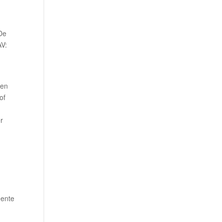
 De
AV:
?
gen
of
r
r
eente