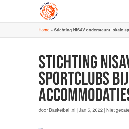
Home
»
Stichting NISAV ondersteunt lokale s
STICHTING NIS
SPORTCLUBS BIJ
ACCOMMODATIE
door
Basketball.nl
|
Jan 5, 2022
|
Niet gecat