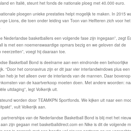
sland en Italië, steunt het fonds de nationale ploeg met 40.000 euro.
ationale ploegen unieke prestaties helpt mogelijk te maken. In 2015 w
 Lions, die toen onder leiding van Toon van Helfteren zich voor het
.
de Nederlandse basketballers een volgende fase zijn ingegaan”, zegt E
ll is met een noemenswaardige opmars bezig en we geloven dat de
neerzetten”, voegt hij daaraan toe.
landse Basketball Bond is deelname aan een eindronde een behoorlijke
rijk. “Door het coronavirus zijn er dit jaar vier interlandwindows plus een
n dan heb je het alleen over de interlands van de mannen. Daar bovenop
 inkomsten van de kaartverkoop moeten doen. Met andere woorden: na
le uitdaging”, legt Volkerijk uit.
rsteund worden door TEAMKPN Sportfonds. We kijken uit naar een mo
pakt”, vult Volkerijk aan.
artnerships van de Nederlandse Basketball Bond is blij met het nieu
aan zijn gegaan met basketballdirect.com en Nike is dit de volgende 