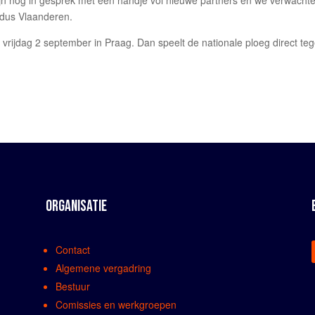
n nog in gesprek met een handje vol nieuwe partners en we verwacht
ldus Vlaanderen.
vrijdag 2 september in Praag. Dan speelt de nationale ploeg direct te
ORGANISATIE
Contact
Algemene vergadring
Bestuur
Comissies en werkgroepen