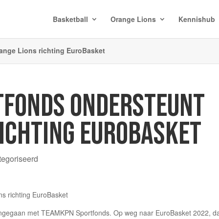
Basketball
Orange Lions
Kennishub
nge Lions richting EuroBasket
TFONDS ONDERSTEUNT
RICHTING EUROBASKET
tegoriseerd
aangegaan met TEAMKPN Sportfonds. Op weg naar EuroBasket 2022, d