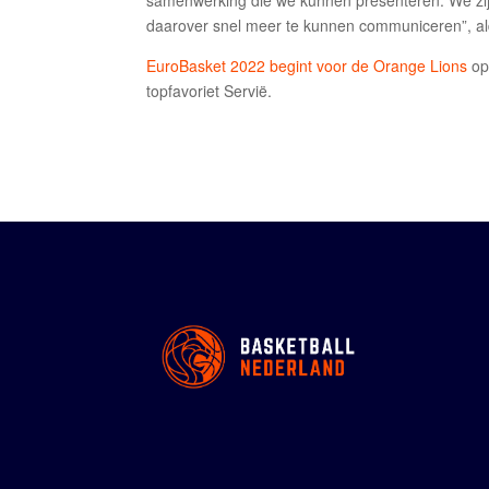
samenwerking die we kunnen presenteren. We zij
daarover snel meer te kunnen communiceren”, a
EuroBasket 2022 begint voor de Orange Lions
op 
topfavoriet Servië.