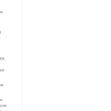
as
d
 EK,
ast
oie
we
mooie