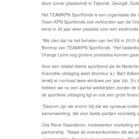
deze zomer plaatsvindt in Tsjechië, Georgië, Duit
Het TEAMKPN Sportfonds is een organisatie die n
Team KPN Sportfonds ook verbonden aan de Orange
eerst in 26 jaar weer plaatste voor een eindronde
“We zien dat na het behalen van het EK in 2015 
Bontrop van TEAMKPN Sportfonds. “Het basketba
Orange Lions nog grotere prestaties kunnen gaan 
Voor een relatief kleine sportbond als de Neder
financiële uitdaging weet directeur a.i. Bart Volke
terwijl er normaal twee windows per jaar zijn. E
hebben we nu een aantal wedstrijden zonder de
de sportieve uitdaging ligt er ook een grote financië
“Daarom zijn we enorm blij dat we opnieuw onde
samenwerking, die voor beide partijen voordelig uit
Ook René Vlaanderen, medewerker marketing en p
partnership. “Naast de overeenkomsten die we al 