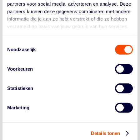
maken.
partners voor social media, adverteren en analyse. Deze
partners kunnen deze gegevens combineren met andere
Groningen als speellocatie is bepaald door een loting
die afgelopen maandag op het bondsbureau heeft
informatie die je aan ze hebt verstrekt of die ze hebben
plaatsgevonden, onder toeziend oog van
verzameld op basis van jouw gebruik van hun services.
vertegenwoordigers van Donar en Heroes Den Bosch.
Toestemmingsselectie
De exacte aanvangstijd wordt in een later stadium
Noodzakelijk
bekend gemaakt. Ook over de kaartverkoop wordt
binnenkort meer bekend.
Voorkeuren
Statistieken
Marketing
Historie
Details tonen
Algemene Vergadering