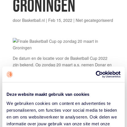
GRONINGEN
door
Basketball.nl
|
Feb 15, 2022
|
Niet gecategoriseerd
De datum en de locatie voor de Basketball Cup 2022
zijn bekend. Op zondag 20 maart a.s. nemen Donar en
Heroes Den Bosch het in de finale tegen elkaar op in de
MartiniPlaza in Groningen.
Aanvankelijk stond de finale een week eerder gepland,
Deze website maakt gebruik van cookies
op zondag 13 maart, maar om een live uitzending bij de
NOS mogelijk te maken, komen Donar en Heroes Den
We gebruiken cookies om content en advertenties te
Bosch op 20 maart in actie. De Nederlandse Basketball
personaliseren, om functies voor social media te bieden
Bond is als organisator de BNXT League dankbaar voor
en om ons websiteverkeer te analyseren. Ook delen we
hun medewerking om deze speeldatum mogelijk te
informatie over jouw gebruik van onze site met onze