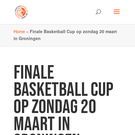
Home
»
Finale Basketball Cup op zondag 20 maart
in Groningen
FINALE
BASKETBALL CUP
OP ZONDAG 20
MAART IN