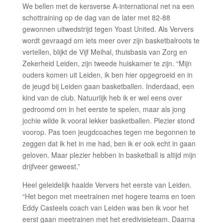
We bellen met de kersverse A-international net na een
schottraining op de dag van de later met 82-88
gewonnen uitwedstrijd tegen Yoast United. Als Ververs
wordt gevraagd om iets meer over zijn basketbalroots te
vertellen, blijkt de Vijf Meihal, thuisbasis van Zorg en
Zekerheid Leiden, zijn tweede huiskamer te zijn. “Mijn
ouders komen uit Leiden, ik ben hier opgegroeid en in
de jeugd bij Leiden gaan basketballen. Inderdaad, een
kind van de club. Natuurlijk heb ik er wel eens over
gedroomd om in het eerste te spelen, maar als jong
jochie wilde ik vooral lekker basketballen. Plezier stond
voorop. Pas toen jeugdcoaches tegen me begonnen te
zeggen dat ik het in me had, ben ik er ook echt in gaan
geloven. Maar plezier hebben in basketball is altijd mijn
drijfveer geweest.”
Heel geleidelijk haalde Ververs het eerste van Leiden.
“Het begon met meetrainen met hogere teams en toen
Eddy Casteels coach van Leiden was ben ik voor het
eerst gaan meetrainen met het eredivisieteam. Daarna