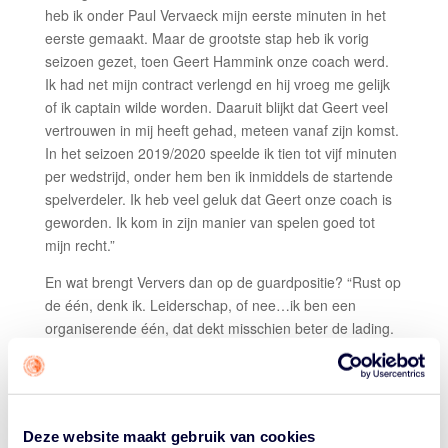
heb ik onder Paul Vervaeck mijn eerste minuten in het
eerste gemaakt. Maar de grootste stap heb ik vorig
seizoen gezet, toen Geert Hammink onze coach werd.
Ik had net mijn contract verlengd en hij vroeg me gelijk
of ik captain wilde worden. Daaruit blijkt dat Geert veel
vertrouwen in mij heeft gehad, meteen vanaf zijn komst.
In het seizoen 2019/2020 speelde ik tien tot vijf minuten
per wedstrijd, onder hem ben ik inmiddels de startende
spelverdeler. Ik heb veel geluk dat Geert onze coach is
geworden. Ik kom in zijn manier van spelen goed tot
mijn recht.”
En wat brengt Ververs dan op de guardpositie? “Rust op
de één, denk ik. Leiderschap, of nee…ik ben een
organiserende één, dat dekt misschien beter de lading.
Iemand die het team beter laat spelen. Ik hoef geen
vijftien punten per wedstrijd te maken, dat is mijn kracht
niet. Ik ben nooit een scorer geweest, ook in de jeugd
niet. Als het komt, dan komt het, maar ik speel niet voor
Deze website maakt gebruik van cookies
mijn eigen kansen. Ik krijg ook wel vaak de kritiek dat ik