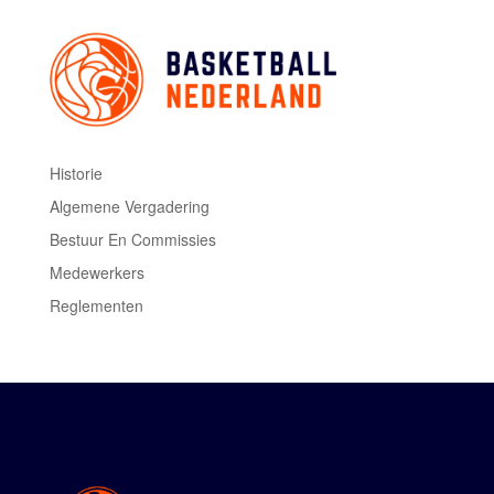
Historie
Algemene Vergadering
Bestuur En Commissies
Medewerkers
Reglementen