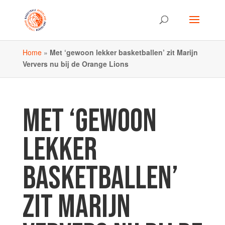
Home
»
Met ‘gewoon lekker basketballen’ zit Marijn
Ververs nu bij de Orange Lions
MET ‘GEWOON
LEKKER
BASKETBALLEN’
ZIT MARIJN