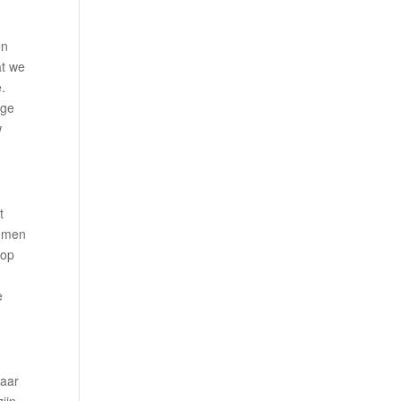
r
en
at we
.
nge
w
t
komen
 op
e
waar