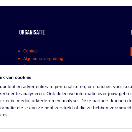
ORGANISATIE
Contact
Algemene vergadring
Bestuur
Comissies en werkgroepen
ik van cookies
Medewerkers
ontent en advertenties te personaliseren, om functies voor soci
Bondsreglementen
erkeer te analyseren. Ook delen we informatie over jouw gebru
Klachtenregeling
or social media, adverteren en analyse. Deze partners kunnen 
Partners
ormatie die je aan ze hebt verstrekt of die ze hebben verzameld
Vacatures
ices.
Privacy