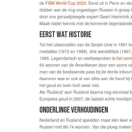
de
FIBA World Cup 2023
. Eerst uit in Perm en d
dobber aan de nog ongeslagen Russen in groep H
door ons geraadpleegde expert Geert Hammink zie
Maak nader kennis met de komende tegenstande
EERST WAT HISTORIE
Tot het uiteenvallen van de Sovjet-Unie in 199
medailles (1972 en 1988), drie wereldtitels (1967,
1985. Legendarisch en veelbesproken is
het cont
50 wonnen van de Amerikanen door een score van 
man van de beslissende pass bij de derde inboun
daarvoor was er ook al van alles aan de hand bij
het goud en toen toch weer niet.
Als 'Rusland' won Rusland daarna nog eenmaal br
Europees goud in 2007, de laatste echte hoofdpr
ONDERLINGE VERHOUDINGEN
Nederland en Rusland speelden maar één keer eerd
Russen met 86-74 wonnen. Van die ploeg maken 