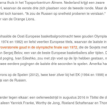
aarna thuis in het Topsportcentrum Almere. Nederland krijgt een zware
, waarvan de eerste drie zich plaatsen voor de tweede ronde. Maar d
t toch kansen. "Ik zou de Russen op snelheid proberen te verslaan."
r van de Orange Lions.
1 behaalde de Oost-Europese basketbalgrootmacht twee gouden Olympi
 1974 en 1982) en liefst veertien Europese titels, waarvan de laatste in
roversionele goud in de olympische finale van 1972
, die de Sovjets me
Sergej Belov, een van de beste Europese basketballers aller tijden. 
d poging, Ivan Edeshko, zou met zijn voet op de lijn hebben gestaan, 
 twee eerdere pogingen de laatste drie seconden te spelen. Amerika ha
ons op de Spelen (2012), twee keer zilver bij het EK (1994 en 1998) 
ijs van de Russen.
er tegen elkaar: een oefenwedstrijd in augustus 2016 in Tbilisi die 
alleen Yannick Franke, Worthy de Jong, Roeland Schaftenaar en Tho