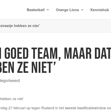
Basketball
Orange Lions
Kennishub
xtraatje hebben ze niet’
N GOED TEAM, MAAR DA
EN ZE NIET’
tegoriseerd
ag 27 februari op tegen Rusland in het tweede kwalificatiewindow vo