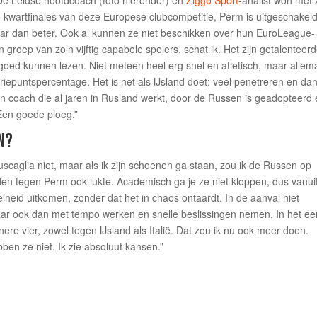
e Leidse hoofdcoach (foto hieronder) en
Ziggo Sport
-analist won met z
e kwartfinales van deze Europese clubcompetitie, Perm is uitgeschakeld
 maar dan beter. Ook al kunnen ze niet beschikken over hun EuroLeague-
groep van zo’n vijftig capabele spelers, schat ik. Het zijn getalenteer
goed kunnen lezen. Niet meteen heel erg snel en atletisch, maar allem
epuntspercentage. Het is net als IJsland doet: veel penetreren en da
en coach die al jaren in Rusland werkt, door de Russen is geadopteerd
Een goede ploeg.”
N?
caglia niet, maar als ik zijn schoenen ga staan, zou ik de Russen op
den tegen Perm ook lukte. Academisch ga je ze niet kloppen, dus vanui
heid uitkomen, zonder dat het in chaos ontaardt. In de aanval niet
 maar ook dan met tempo werken en snelle beslissingen nemen. In het ee
re vier, zowel tegen IJsland als Italië. Dat zou ik nu ook meer doen.
ben ze niet. Ik zie absoluut kansen.”