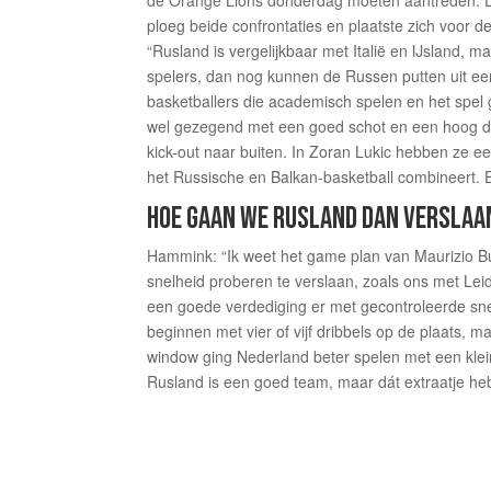
de Orange Lions donderdag moeten aantreden. D
ploeg beide confrontaties en plaatste zich voor d
“Rusland is vergelijkbaar met Italië en IJsland,
spelers, dan nog kunnen de Russen putten uit een 
basketballers die academisch spelen en het spel 
wel gezegend met een goed schot en een hoog dri
kick-out naar buiten. In Zoran Lukic hebben ze e
het Russische en Balkan-basketball combineert. 
HOE GAAN WE RUSLAND DAN VERSLAA
Hammink: “Ik weet het game plan van Maurizio Bus
snelheid proberen te verslaan, zoals ons met Lei
een goede verdediging er met gecontroleerde snel
beginnen met vier of vijf dribbels op de plaats,
window ging Nederland beter spelen met een kleine
Rusland is een goed team, maar dát extraatje heb