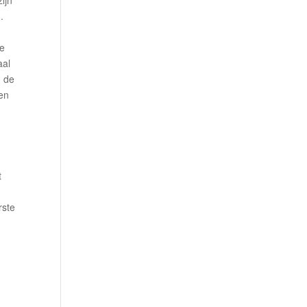
ijn
.
de
aal
n de
 en
t
rste