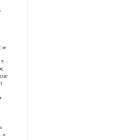
e
sche
t 51-
De
maar
d
en
de
mas