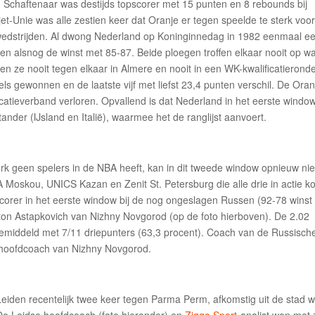
e. Schaftenaar was destijds topscorer met 15 punten en 8 rebounds bij
t-Unie was alle zestien keer dat Oranje er tegen speelde te sterk voo
nwedstrijden. Al dwong Nederland op Koninginnedag in 1982 eenmaal e
oen alsnog de winst met 85-87. Beide ploegen troffen elkaar nooit op w
 ze nooit tegen elkaar in Almere en nooit in een WK-kwalificatieronde
els gewonnen en de laatste vijf met liefst 23,4 punten verschil. De Ora
icatieverband verloren. Opvallend is dat Nederland in het eerste windo
ander (IJsland en Italië), waarmee het de ranglijst aanvoert.
perk geen spelers in de NBA heeft, kan in dit tweede window opnieuw nie
 Moskou, UNICS Kazan en Zenit St. Petersburg die alle drie in actie 
orer in het eerste window bij de nog ongeslagen Russen (92-78 winst
Anton Astapkovich van Nizhny Novgorod (op de foto hierboven). De 2.02
emiddeld met 7/11 driepunters (63,3 procent). Coach van de Russisch
s hoofdcoach van Nizhny Novgorod.
iden recentelijk twee keer tegen Parma Perm, afkomstig uit de stad 