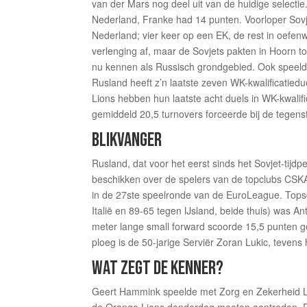
van der Mars nog deel uit van de huidige selecti
Nederland, Franke had 14 punten. Voorloper Sovje
Nederland; vier keer op een EK, de rest in oefe
verlenging af, maar de Sovjets pakten in Hoorn t
nu kennen als Russisch grondgebied. Ook speelden
Rusland heeft z’n laatste zeven WK-kwalificatiedu
Lions hebben hun laatste acht duels in WK-kwalif
gemiddeld 20,5 turnovers forceerde bij de tegenst
BLIKVANGER
Rusland, dat voor het eerst sinds het Sovjet-tijd
beschikken over de spelers van de topclubs CSKA
in de 27ste speelronde van de EuroLeague. Topsc
Italië en 89-65 tegen IJsland, beide thuis) was 
meter lange small forward scoorde 15,5 punten g
ploeg is de 50-jarige Serviër Zoran Lukic, teven
WAT ZEGT DE KENNER?
Geert Hammink speelde met Zorg en Zekerheid Le