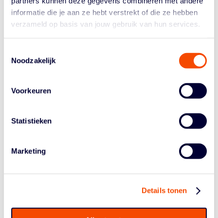
partners kunnen deze gegevens combineren met andere
Voor de andere basketballiefhebbers is
deze link
informatie die je aan ze hebt verstrekt of die ze hebben
beschikbaar om online aan entreebewijzen te komen.
verzameld op basis van jouw gebruik van hun services.
Er zijn geen coronarestricties meer (negatieve test
overleggen) voor een bezoek aan de bekerfinale,
Toestemmingsselectie
aangezien elke toeschouwer een vaste zitplaats heeft.
Noodzakelijk
Voorkeuren
Statistieken
Marketing
Historie
Algemene Vergadering
Bestuur En Commissies
Details tonen
Medewerkers