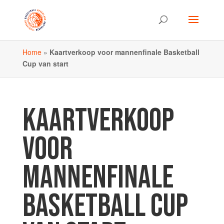
Home
»
Kaartverkoop voor mannenfinale Basketball
Cup van start
KAARTVERKOOP
VOOR
MANNENFINALE
BASKETBALL CUP