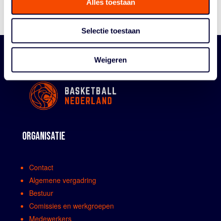
Reglementen
Alles toestaan
Selectie toestaan
Weigeren
ORGANISATIE
Contact
Algemene vergadring
Bestuur
Comissies en werkgroepen
Medewerkers