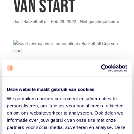
VAN START
door
Basketball.nl
|
Feb 28, 2022
|
Niet gecategoriseerd
De kaartverkoop voor de finale van de strijd om de
Basketball Cup bij de mannen is van start gegaan. Op
zondag 20 maart a.s. maken Donar Groningen en
Heroes Den Bosch uit wie zich bekerkampioen van het
seizoen 2021/2022 mag noemen. De finale wordt om
Deze website maakt gebruik van cookies
15.00 uur gespeeld in de MartiniPlaza in Groningen en
We gebruiken cookies om content en advertenties te
is live te zien bij de publieke omroep NOS.
personaliseren, om functies voor social media te bieden
en om ons websiteverkeer te analyseren. Ook delen we
De supporters van Donar en Heroes krijgen elk een
informatie over jouw gebruik van onze site met onze
eigen deel van de tribunes toebedeeld. Zij kunnen via
partners voor social media, adverteren en analyse. Deze
de kanalen van hun eigen club kaarten te bestellen.