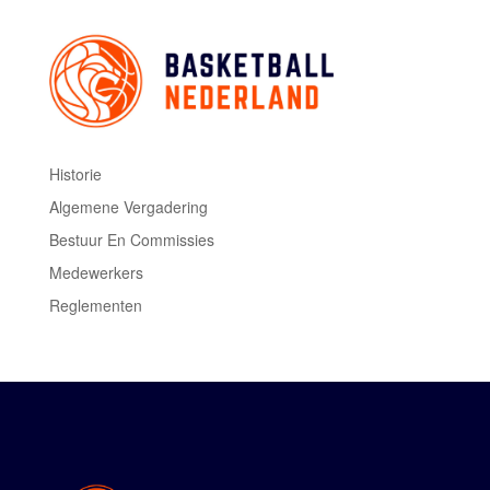
Historie
Algemene Vergadering
Bestuur En Commissies
Medewerkers
Reglementen