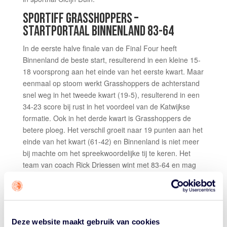
SPORTIFF GRASSHOPPERS –
STARTPORTAAL BINNENLAND 83-64
In de eerste halve finale van de Final Four heeft
Binnenland de beste start, resulterend in een kleine 15-
18 voorsprong aan het einde van het eerste kwart. Maar
eenmaal op stoom werkt Grasshoppers de achterstand
snel weg in het tweede kwart (19-5), resulterend in een
34-23 score bij rust in het voordeel van de Katwijkse
formatie. Ook in het derde kwart is Grasshoppers de
betere ploeg. Het verschil groeit naar 19 punten aan het
einde van het kwart (61-42) en Binnenland is niet meer
bij machte om het spreekwoordelijke tij te keren. Het
team van coach Rick Driessen wint met 83-64 en mag
zich de eerste finalist noemen. Opvallend cijfers: het
geliefde snelle spel levert Grasshoppers 18 punten uit
de fastbreak op, uit de 18 turnovers van Binnenland
maken de basketbalsters uit Katwijk liefst 28 punten en
Deze website maakt gebruik van cookies
de bank draagt 36 punten bij. Fleur Kuijt is met 16