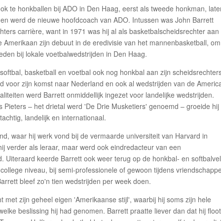
ook te honkballen bij ADO in Den Haag, eerst als tweede honkman, later
ler en werd de nieuwe hoofdcoach van ADO. Intussen was John Barrett
ters carrière, want in 1971 was hij al als basketbalscheidsrechter aan
 Amerikaan zijn debuut in de eredivisie van het mannenbasketball, o
reden bij lokale voetbalwedstrijden in Den Haag.
softbal, basketball en voetbal ook nog honkbal aan zijn scheidsrechtersl
eid voor zijn komst naar Nederland en ook al wedstrijden van de Americ
liteiten werd Barrett onmiddellijk ingezet voor landelijke wedstrijden.
ieters – het drietal werd 'De Drie Musketiers' genoemd – groeide hij 
achtig, landelijk en internationaal.
nd, waar hij werk vond bij de vermaarde universiteit van Harvard in
ij verder als leraar, maar werd ook eindredacteur van een
. Uiteraard keerde Barrett ook weer terug op de honkbal- en softbalve
 college niveau, bij semi-professionele of gewoon tijdens vriendschappe
arrett bleef zo'n tien wedstrijden per week doen.
 met zijn geheel eigen 'Amerikaanse stijl', waarbij hij soms zijn hele
elke beslissing hij had genomen. Barrett praatte liever dan dat hij floot