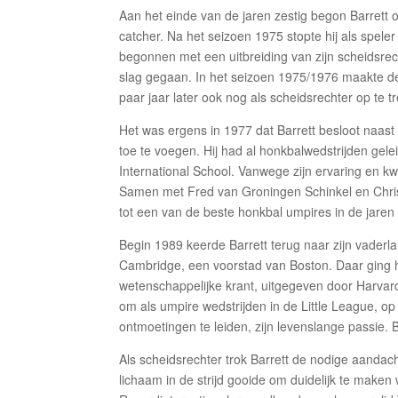
Aan het einde van de jaren zestig begon Barrett 
catcher. Na het seizoen 1975 stopte hij als spe
begonnen met een uitbreiding van zijn scheidsrech
slag gegaan. In het seizoen 1975/1976 maakte de
paar jaar later ook nog als scheidsrechter op te t
Het was ergens in 1977 dat Barrett besloot naast 
toe te voegen. Hij had al honkbalwedstrijden gel
International School. Vanwege zijn ervaring en kwa
Samen met Fred van Groningen Schinkel en Chris P
tot een van de beste honkbal umpires in de jaren t
Begin 1989 keerde Barrett terug naar zijn vaderla
Cambridge, een voorstad van Boston. Daar ging h
wetenschappelijke krant, uitgegeven door Harvard
om als umpire wedstrijden in de Little League, op
ontmoetingen te leiden, zijn levenslange passie. B
Als scheidsrechter trok Barrett de nodige aandacht
lichaam in de strijd gooide om duidelijk te maken w