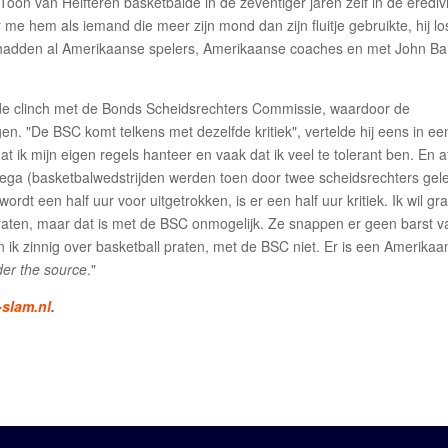
oon van Helfteren basketbalde in de zeventiger jaren zelf in de eredivi
 me hem als iemand die meer zijn mond dan zijn fluitje gebruikte, hij lo
 We hadden al Amerikaanse spelers, Amerikaanse coaches en met John Bar
 in de clinch met de Bonds Scheidsrechters Commissie, waardoor de
en. "De BSC komt telkens met dezelfde kritiek", vertelde hij eens in ee
at ik mijn eigen regels hanteer en vaak dat ik veel te tolerant ben. En a
lega (basketbalwedstrijden werden toen door twee scheidsrechters gele
rdt een half uur voor uitgetrokken, is er een half uur kritiek. Ik wil gr
praten, maar dat is met de BSC onmogelijk. Ze snappen er geen barst v
n ik zinnig over basketball praten, met de BSC niet. Er is een Amerikaa
der the source
."
slam.nl
.