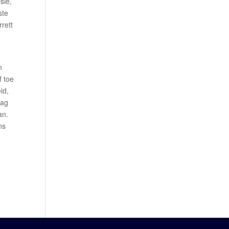
sie,
ste
rett
n
f toe
id,
aag
an.
ns