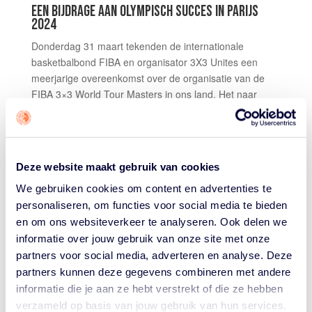
EEN BIJDRAGE AAN OLYMPISCH SUCCES IN PARIJS
2024
Donderdag 31 maart tekenden de internationale
basketbalbond FIBA en organisator 3X3 Unites een
meerjarige overeenkomst over de organisatie van de
FIBA 3×3 World Tour Masters in ons land. Het naar
Nederland halen van dit evenement is een belangrijk
onderdeel in de bredere topsport ambitie waarin 3X3
Unites en de Nederlandse Basketball Bond met elkaar
optrekken. Richting de Olympische Spelen van 2024 in
Deze website maakt gebruik van cookies
Parijs willen de organisaties rechtstreekse kwalificatie
We gebruiken cookies om content en advertenties te
afdwingen door een gezamenlijke
personaliseren, om functies voor social media te bieden
evenementenstrategie. Dat behaalt een land
bijvoorbeeld door in de top van de FIBA landenranking
en om ons websiteverkeer te analyseren. Ook delen we
te eindigen. Een resultaat waarin de FIBA 3×3 World
informatie over jouw gebruik van onze site met onze
Tour Masters Utrecht een sleutelrol speelt. “3×3 gaat om
partners voor social media, adverteren en analyse. Deze
tonen van eigenaarschap over je eigen succes. Door de
partners kunnen deze gegevens combineren met andere
organisatie van deze World Tour Masters op ons te
informatie die je aan ze hebt verstrekt of die ze hebben
nemen pakken we dat eigenaarschap," vertelt Jesper
verzameld op basis van jouw gebruik van hun services.