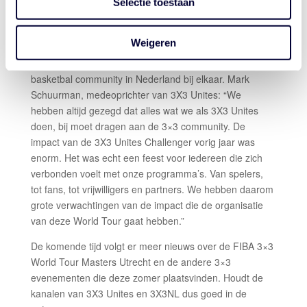
Selectie toestaan
wedstrijdniveaus is het mogelijk om uiteindelijk zelf
onderdeel van de World Tour Masters te worden als
speler.
Weigeren
Daarnaast brengt een event van dit kaliber de hele
basketbal community in Nederland bij elkaar. Mark
Schuurman, medeoprichter van 3X3 Unites: “We
hebben altijd gezegd dat alles wat we als 3X3 Unites
doen, bij moet dragen aan de 3×3 community. De
impact van de 3X3 Unites Challenger vorig jaar was
enorm. Het was echt een feest voor iedereen die zich
verbonden voelt met onze programma’s. Van spelers,
tot fans, tot vrijwilligers en partners. We hebben daarom
grote verwachtingen van de impact die de organisatie
van deze World Tour gaat hebben.”
De komende tijd volgt er meer nieuws over de FIBA 3×3
World Tour Masters Utrecht en de andere 3×3
evenementen die deze zomer plaatsvinden. Houdt de
kanalen van 3X3 Unites en 3X3NL dus goed in de