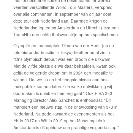
mei tot december spelen de beste teams ter wereld
veertien verschillende World Tour Masters, verspreid
over alle continenten. In september van dit jaar doet
deze tour ook Nederland aan. Daarmee krijgen de
Nederlandse topteams Amsterdam en Utrecht (tezamen
TeamNL) een echte thuiswedstrijd op hun speelschema.
Olympiër en teamcaptain Dimeo van der Horst (op de
foto hieronder in actie in Tokyo) heeft er nu al zin in.
“Ons olympisch debuut was een droom die uitkwam.
Met de vijfde plaats die we daar behaalden, kwam ook
gelijk de volgende droom om in 2024 een medaille te
winnen. Dat we nu op het hoogste niveau aan ons
thuispubliek kunnen laten zien welke ontwikkeling wij
doormaken is uniek en heel erg gaaf.” Ook FIBA 3×3
Managing Director Alex Sanchez is enthousiast. “Dit
markeert een nieuwe stap in de ontwikkeling van 3×3 in
Nederland. Na gedenkwaardige evenementen als het
EK in 2017 en WK in 2019 op het Museumplein in
Amsterdam is dit opnieuw een prachtige volgende stap."