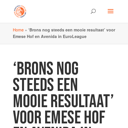
Home
»
‘Brons nog steeds een mooie resultaat’ voor
Emese Hof en Avenida in EuroLeague
‘BRONS NOG
STEEDS EEN
MOOIE RESULTAAT’
VOOR EMESE HOF