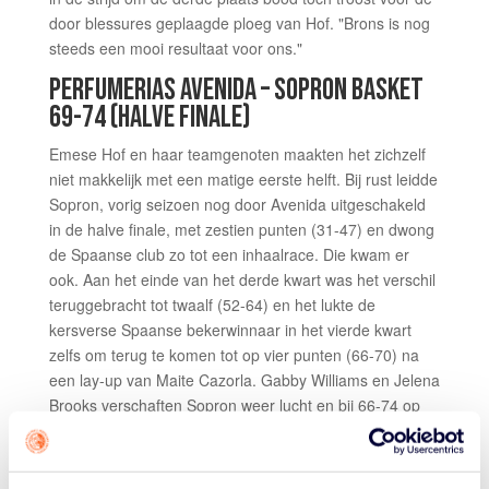
door blessures geplaagde ploeg van Hof. "Brons is nog
steeds een mooi resultaat voor ons."
PERFUMERIAS AVENIDA – SOPRON BASKET
69-74 (HALVE FINALE)
Emese Hof en haar teamgenoten maakten het zichzelf
niet makkelijk met een matige eerste helft. Bij rust leidde
Sopron, vorig seizoen nog door Avenida uitgeschakeld
in de halve finale, met zestien punten (31-47) en dwong
de Spaanse club zo tot een inhaalrace. Die kwam er
ook. Aan het einde van het derde kwart was het verschil
teruggebracht tot twaalf (52-64) en het lukte de
kersverse Spaanse bekerwinnaar in het vierde kwart
zelfs om terug te komen tot op vier punten (66-70) na
een lay-up van Maite Cazorla. Gabby Williams en Jelena
Brooks verschaften Sopron weer lucht en bij 66-74 op
26 seconden voor het einde was het duel feitelijk beslist,
daar kon een late driepunter van Katie Lou Samuelson
ook geen verandering meer in brengen. Starter Hof was