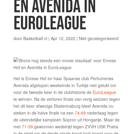
EN AVENIDA IN
EUROLEAGUE
door
Basketball.nl
|
Apr 12, 2022
|
Niet gecategoriseerd
Het is Emese Hof en haar Spaanse club Perfumerias
Avenida afgelopen weekeinde in Turkije niet gelukt om
voor de tweede keer in de clubhistorie de
EuroLeague
te winnen. Na de verloren finale van vorig seizoen tegen
het dit keer afwezige Ekaterinaburg bleef Avenida nu
steken in de halve finale na een
74-69
nederlaag tegen
de uiteindelijke kampioen Sopron uit Hongarije. Maar de
met
71-59
gewonnen wedstrijd tegen ZVVH USK Praha
in de strijd om de derde plaats bood toch troost voor de