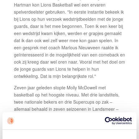
Hartman kon Lions Basketball wel een ervaren
spelverdeelster gebruiken. "In eerste instantie bekeek ik
bij Lions op hun verzoek wedstrijdbeelden met de jonge
guards, daar is het mee begonnen. Toen ik een keer bij
een wedstrijd kwam kijken, werden er grapjes gemaakt
dat ik dan ook wel zelf weer mee kon gaan spelen. In
een gesprek met coach Marlous Nieuwveen raakte ik
geïnteresseerd in de mogelijkheid van een comeback en
ook zij kreeg daar wel oren naar. Vooral met het doel om
de jonge guards van Lions te helpen in hun
ontwikkeling. Dat is mijn belangrijkste rol."
Zeven jaar geleden stopte Molly McDowell met
basketball op het hoogste niveau. Met drie landstitels,
twee nationale bekers en drie Supercups op zak –
allemaal behaald in zeven seizoenen in Landsmeer –
speelde ze nog twee seizoenen door in de
Promotiedivisie, om zich vervolgens op het coachen te
storten. Inmiddels heeft McDowell het geschopt tot
assistent-coach van het Nederlands vrouwenteam en