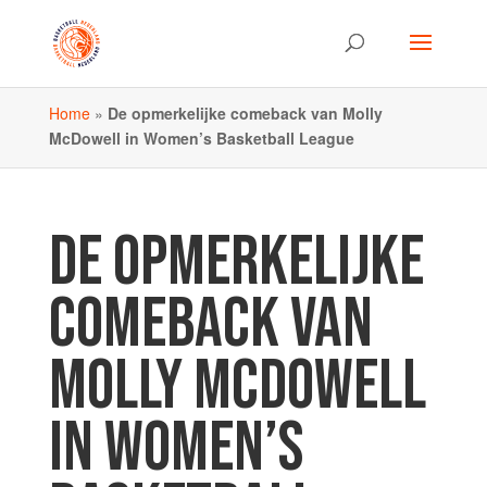
Home
»
De opmerkelijke comeback van Molly
McDowell in Women’s Basketball League
DE OPMERKELIJKE
COMEBACK VAN
MOLLY MCDOWELL
IN WOMEN’S