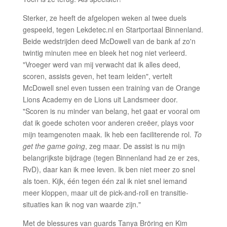
Sterker, ze heeft de afgelopen weken al twee duels
gespeeld, tegen Lekdetec.nl en Startportaal Binnenland.
Beide wedstrijden deed McDowell van de bank af zo'n
twintig minuten mee en bleek het nog niet verleerd.
"Vroeger werd van mij verwacht dat ik alles deed,
scoren, assists geven, het team leiden", vertelt
McDowell snel even tussen een training van de Orange
Lions Academy en de Lions uit Landsmeer door.
"Scoren is nu minder van belang, het gaat er vooral om
dat ik goede schoten voor anderen creëer, plays voor
mijn teamgenoten maak. Ik heb een faciliterende rol.
To
get the game going
, zeg maar. De assist is nu mijn
belangrijkste bijdrage (tegen Binnenland had ze er zes,
RvD), daar kan ik mee leven. Ik ben niet meer zo snel
als toen. Kijk, één tegen één zal ik niet snel iemand
meer kloppen, maar uit de pick-and-roll en transitie-
situaties kan ik nog van waarde zijn."
Met de blessures van guards Tanya Bröring en Kim