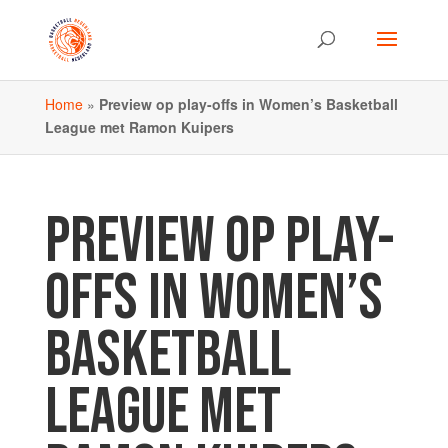
Home
»
Preview op play-offs in Women’s Basketball
League met Ramon Kuipers
PREVIEW OP PLAY-
OFFS IN WOMEN’S
BASKETBALL
LEAGUE MET