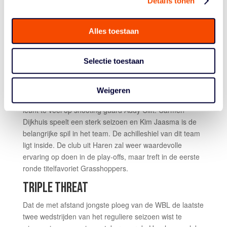
Details tonen
moeilijk in een wedstrijd. Verdedigend is Jolly Jumpers
voor menig tegenstander een stugge ploeg, maar de
basketbalsters uit Tubbergen zullen aanvallend in de
Alles toestaan
serie tegen Binnenland toch tekort komen om te kunnen
verrassen.
Selectie toestaan
MARTINI SPARKS
Martini Sparks heeft dit seizoen een mooie stap
Weigeren
gemaakt ten opzichte van vorig seizoen, maar is jong en
leunt te veel op shooting guard Addy Clift. Carmen
Dijkhuis speelt een sterk seizoen en Kim Jaasma is de
belangrijke spil in het team. De achilleshiel van dit team
ligt inside. De club uit Haren zal weer waardevolle
ervaring op doen in de play-offs, maar treft in de eerste
ronde titelfavoriet Grasshoppers.
TRIPLE THREAT
Dat de met afstand jongste ploeg van de WBL de laatste
twee wedstrijden van het reguliere seizoen wist te