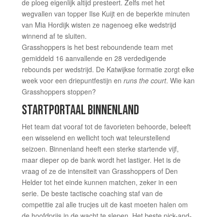
de ploeg eigenlijk altijd presteert. Zelfs met het
wegvallen van topper Ilse Kuijt en de beperkte minuten
van Mia Hordijk wisten ze nagenoeg elke wedstrijd
winnend af te sluiten.
Grasshoppers is het best reboundende team met
gemiddeld 16 aanvallende en 28 verdedigende
rebounds per wedstrijd. De Katwijkse formatie zorgt elke
week voor een driepuntfestijn en
runs the court
. Wie kan
Grasshoppers stoppen?
STARTPORTAAL BINNENLAND
Het team dat vooraf tot de favorieten behoorde, beleeft
een wisselend en wellicht toch wat teleurstellend
seizoen. Binnenland heeft een sterke startende vijf,
maar dieper op de bank wordt het lastiger. Het is de
vraag of ze de intensiteit van Grasshoppers of Den
Helder tot het einde kunnen matchen, zeker in een
serie. De beste tactische coaching staf van de
competitie zal alle trucjes uit de kast moeten halen om
de hoofdprijs in de wacht te slepen. Het beste pick-and-