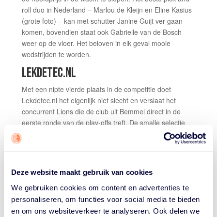
roll duo in Nederland – Marlou de Kleijn en Eline Kasius
(grote foto) – kan met schutter Janine Guijt ver gaan
komen, bovendien staat ook Gabrielle van de Bosch
weer op de vloer. Het beloven in elk geval mooie
wedstrijden te worden.
LEKDETEC.NL
Met een nipte vierde plaats in de competitie doet
Lekdetec.nl het eigenlijk niet slecht en verslaat het
concurrent Lions die de club uit Bemmel direct in de
eerste ronde van de play-offs treft. De smalle selectie
vormt zeker een team, maar eigenlijk zijn niet alle
posities voldoende goed bezet. Reboundend is
Lekdetec.nl de minste ploeg dit seizoen in de WBL en
dat kan ze opbreken. De onbetwiste captain van het
Deze website maakt gebruik van cookies
team Lisanne de Jonge heeft alle hulp nodig, maar
We gebruiken cookies om content en advertenties te
wellicht kan coach Jeroen van Vugt nog tactisch
personaliseren, om functies voor social media te bieden
verrassen.
en om ons websiteverkeer te analyseren. Ook delen we