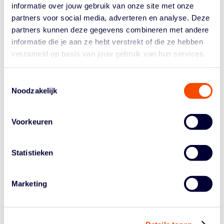
LIONS BASKETBALL
informatie over jouw gebruik van onze site met onze
partners voor social media, adverteren en analyse. Deze
Coach Marlous Nieuwveen is er in geslaagd een team te
partners kunnen deze gegevens combineren met andere
smeden dat het vanaf de start van het seizoen goed
heeft gedaan. Een solide performance met een ploeg
informatie die je aan ze hebt verstrekt of die ze hebben
waarin iedereen weet wat er moet worden gedaan. Het
verzameld op basis van jouw gebruik van hun services.
verlies van Tanya Bröring was cruciaal, maar door
oudgediende Molly McDowell (foto hieronder) weer op
Toestemmingsselectie
het veld te krijgen, is Lions toch een niet te
Noodzakelijk
onderschatten team. Het is statistisch gezien een
gemiddeld goed team, maar heeft met Myrthe den
Voorkeuren
Heeten, Charlotte van Kleef en Loyce Bettonvil toch
meerdere speelsters die een wedstrijd ineens kunnen
draaien. Deze ploeg gaat zeker niet zomaar ten onder
Statistieken
en laat hopelijk wat moois zien.
JOLLY JUMPERS
Marketing
Jolly eindigt weer op een solide zesde plaats in de
competitie en dit altijd vechtende en sterk reboundende
team maakt het de meeste teams keer op keer lange tijd