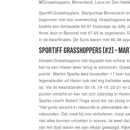
Sportiff Grasshoppers, Startportaal Binnenland e
begonnen met een overwinning. Grasshoppers wa
boekte een benauwde 83-81 thuiszege op Jolly Ju
three door in Bemmel met 57-65 te zegevieren. D
in de kwartfinales. De Suns waren met 86-38 opp
SPORTIFF GRASSHOPPERS (#2) – MART
Hoewel Grasshoppers niet bepaald met scherp sch
bal na een misser weer terug te veroveren. Gra
points'. Martini Sparks leed bovendien 17 keer ba
tegenstander uit Haren ook niet erg trefzeker was 
op. Via de kwartstanden 30-18, 19-10, 22-21 en 
punten verschil en kan het zich zaterdag in Haren
Sparks-coach Robert Tinga vond dat zijn ploeg o
"Het grote verschil in rebounds is uiteindelijke de
rebounden. Dat moet bij ons verbeteren, maar aa
niet alles kunnen omzetten in scores. Je weet da
van het duel waren we aan elkaar gewaagd. Kijke