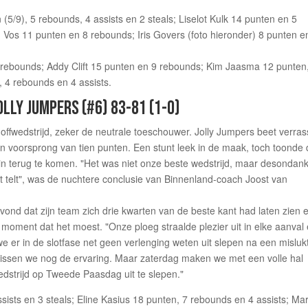
5/9), 5 rebounds, 4 assists en 2 steals; Liselot Kulk 14 punten en 5
Vos 11 punten en 8 rebounds; Iris Govers (foto hieronder) 8 punten e
rebounds; Addy Clift 15 punten en 9 rebounds; Kim Jaasma 12 punten
 4 rebounds en 4 assists.
LLY JUMPERS (#6) 83-81 (1-0)
offwedstrijd, zeker de neutrale toeschouwer. Jolly Jumpers beet verra
 een voorsprong van tien punten. Een stunt leek in de maak, toch toonde
in terug te komen. "Het was niet onze beste wedstrijd, maar desondan
at telt", was de nuchtere conclusie van Binnenland-coach Joost van
 vond dat zijn team zich drie kwarten van de beste kant had laten zien 
 moment dat het moest. "Onze ploeg straalde plezier uit in elke aanval
 er in de slotfase net geen verlenging weten uit slepen na een misluk
issen we nog de ervaring. Maar zaterdag maken we met een volle hal
dstrijd op Tweede Paasdag uit te slepen."
sists en 3 steals; Eline Kasius 18 punten, 7 rebounds en 4 assists; Ma