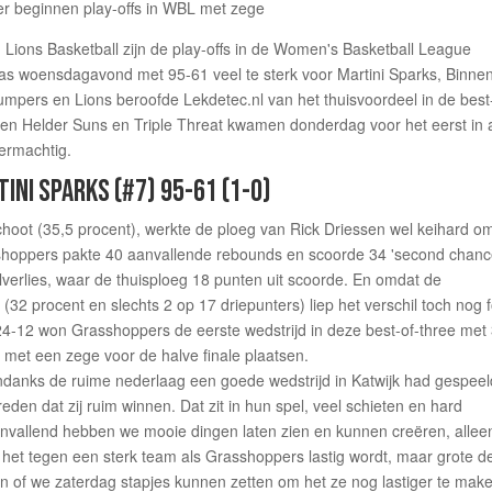
n Lions Basketball zijn de play-offs in de Women's Basketball League
s woensdagavond met 95-61 veel te sterk voor Martini Sparks, Binne
mpers en Lions beroofde Lekdetec.nl van het thuisvoordeel in de best
en Helder Suns en Triple Threat kwamen donderdag voor het eerst in a
ermachtig.
INI SPARKS (#7) 95-61 (1-0)
oot (35,5 procent), werkte de ploeg van Rick Driessen wel keihard o
sshoppers pakte 40 aanvallende rebounds en scoorde 34 'second chan
lverlies, waar de thuisploeg 18 punten uit scoorde. En omdat de
(32 procent en slechts 2 op 17 driepunters) liep het verschil toch nog 
24-12 won Grasshoppers de eerste wedstrijd in deze best-of-three met
 met een zege voor de halve finale plaatsen.
ndanks de ruime nederlaag een goede wedstrijd in Katwijk had gespeel
 reden dat zij ruim winnen. Dat zit in hun spel, veel schieten en hard
nvallend hebben we mooie dingen laten zien en kunnen creëren, allee
t het tegen een sterk team als Grasshoppers lastig wordt, maar grote d
n of we zaterdag stapjes kunnen zetten om het ze nog lastiger te make