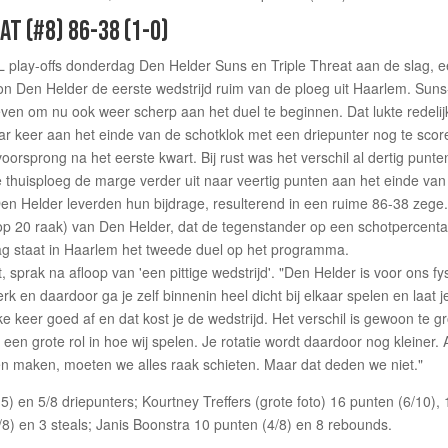
AT (#8) 86-38 (1-0)
L play-offs donderdag Den Helder Suns en Triple Threat aan de slag, 
on Den Helder de eerste wedstrijd ruim van de ploeg uit Haarlem. Suns
en om nu ook weer scherp aan het duel te beginnen. Dat lukte redelij
paar keer aan het einde van de schotklok met een driepunter nog te scor
orsprong na het eerste kwart. Bij rust was het verschil al dertig punte
thuisploeg de marge verder uit naar veertig punten aan het einde van
en Helder leverden hun bijdrage, resulterend in een ruime 86-38 zege
op 20 raak) van Den Helder, dat de tegenstander op een schotpercent
dag staat in Haarlem het tweede duel op het programma.
prak na afloop van 'een pittige wedstrijd'. "Den Helder is voor ons fy
k en daardoor ga je zelf binnenin heel dicht bij elkaar spelen en laat j
lke keer goed af en dat kost je de wedstrijd. Het verschil is gewoon te gr
 een grote rol in hoe wij spelen. Je rotatie wordt daardoor nog kleiner. 
en maken, moeten we alles raak schieten. Maar dat deden we niet."
5) en 5/8 driepunters; Kourtney Treffers (grote foto) 16 punten (6/10), 
8) en 3 steals; Janis Boonstra 10 punten (4/8) en 8 rebounds.