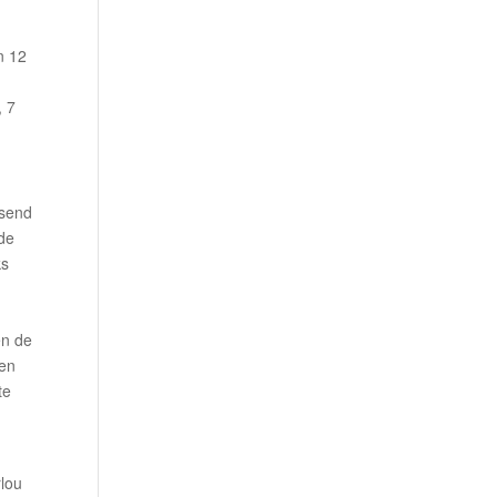
n 12
, 7
ssend
 de
ks
en de
 en
te
rlou