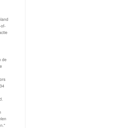
nland
-of-
ctie
m de
ce
fors
 34
d.
n
elen
n."