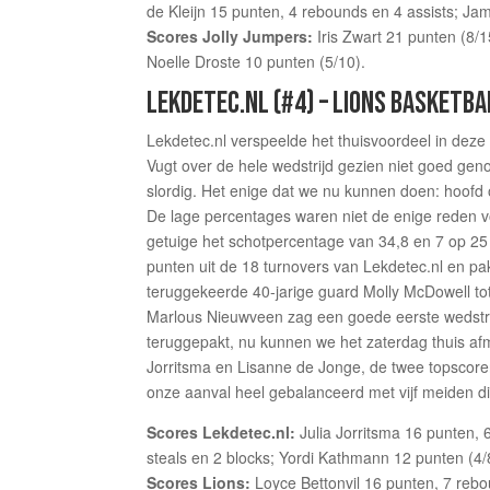
de Kleijn 15 punten, 4 rebounds en 4 assists; Ja
Scores Jolly Jumpers:
Iris Zwart 21 punten (8/
Noelle Droste 10 punten (5/10).
LEKDETEC.NL (#4) – LIONS BASKETBAL
Lekdetec.nl verspeelde het thuisvoordeel in deze
Vugt over de hele wedstrijd gezien niet goed g
slordig. Het enige dat we nu kunnen doen: hoofd
De lage percentages waren niet de enige reden v
getuige het schotpercentage van 34,8 en 7 op 2
punten uit de 18 turnovers van Lekdetec.nl en p
teruggekeerde 40-jarige guard Molly McDowell tot 
Marlous Nieuwveen zag een goede eerste wedstrijd
teruggepakt, nu kunnen we het zaterdag thuis af
Jorritsma en Lisanne de Jonge, de twee topscore
onze aanval heel gebalanceerd met vijf meiden d
Scores Lekdetec.nl:
Julia Jorritsma 16 punten, 
steals en 2 blocks; Yordi Kathmann 12 punten (4/
Scores Lions:
Loyce Bettonvil 16 punten, 7 rebo