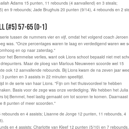
mailah Adams 15 punten, 11 rebounds (4 aanvallend) en 3 steals;
15) en 9 rebounds; Jade Brughuis 20 punten (9/14), 4 rebounds en 2 ste
L (#5) 57-65 (0-1)
 serie tussen de nummers vier en vijf, omdat het volgend coach Jeroen
enoeg was. "Onze percentages waren te laag en verdedigend waren we 
 omhoog en op naar zaterdag."
oor het Bemmelse verlies, want ook Lions schoot bepaald niet met sch
5 driepunters. Maar de ploeg van Marlous Nieuwveen scoorde wel 15
akte ook 12 aanvallende rebounds. Bij Lions kwam de na zeven jaar we
3 punten en 3 assists in 22 minuten speeltijd.
 in de serie van haar Lions. "Fijn om het thuisvoordeel te hebben
maken. Basis voor de zege was onze verdediging. We hebben het Julia
rs bij Bemmel, heel lastig gemaakt om tot scoren te komen. Daarnaast
ie 8 punten of meer scoorden."
6 rebounds en 4 assists; Lisanne de Jonge 12 punten, 11 rebounds, 4
8).
unds en 4 assists; Charlotte van Kleef 12 punten (5/10) en 7 rebounds.