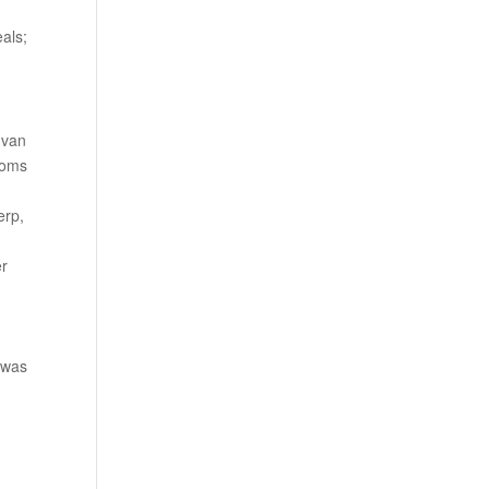
als;
 van
soms
erp,
er
 was