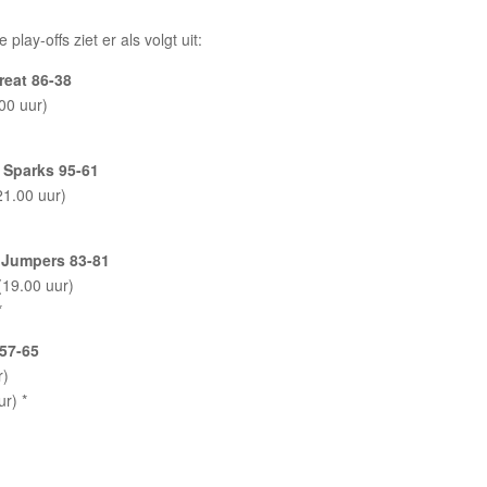
lay-offs ziet er als volgt uit:
reat 86-38
00 uur)
i Sparks 95-61
21.00 uur)
y Jumpers 83-81
(19.00 uur)
*
 57-65
r)
ur) *