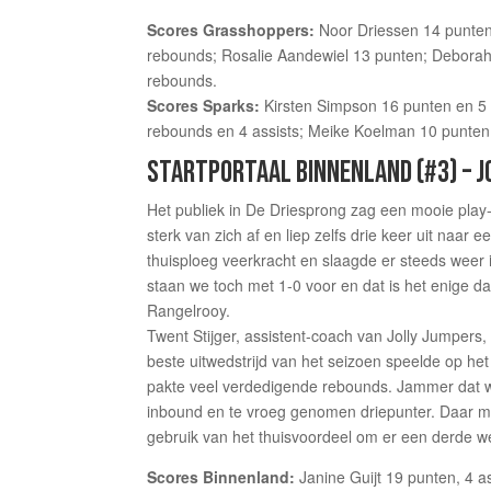
Scores Grasshoppers:
Noor Driessen 14 punten (
rebounds; Rosalie Aandewiel 13 punten; Deborah 
rebounds.
Scores Sparks:
Kirsten Simpson 16 punten en 5 
rebounds en 4 assists; Meike Koelman 10 punten,
STARTPORTAAL BINNENLAND (#3) – JO
Het publiek in De Driesprong zag een mooie play-
sterk van zich af en liep zelfs drie keer uit naar
thuisploeg veerkracht en slaagde er steeds weer 
staan we toch met 1-0 voor en dat is het enige d
Rangelrooy.
Twent Stijger, assistent-coach van Jolly Jumpers,
beste uitwedstrijd van het seizoen speelde op het
pakte veel verdedigende rebounds. Jammer dat we
inbound en te vroeg genomen driepunter. Daar m
gebruik van het thuisvoordeel om er een derde we
Scores Binnenland:
Janine Guijt 19 punten, 4 as