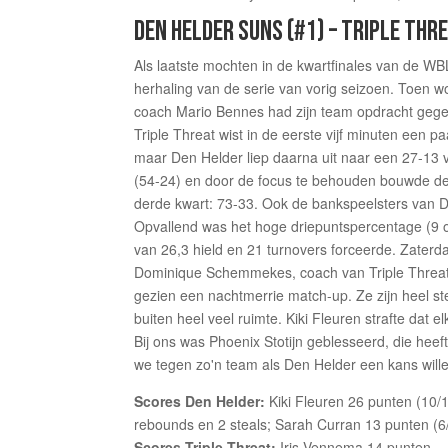
DEN HELDER SUNS (#1) – TRIPLE THRE
Als laatste mochten in de kwartfinales van de WB
herhaling van de serie van vorig seizoen. Toen w
coach Mario Bennes had zijn team opdracht gegev
Triple Threat wist in de eerste vijf minuten een 
maar Den Helder liep daarna uit naar een 27-13 vo
(54-24) en door de focus te behouden bouwde de 
derde kwart: 73-33. Ook de bankspeelsters van D
Opvallend was het hoge driepuntspercentage (9 
van 26,3 hield en 21 turnovers forceerde. Zater
Dominique Schemmekes, coach van Triple Threat, s
gezien een nachtmerrie match-up. Ze zijn heel ster
buiten heel veel ruimte. Kiki Fleuren strafte dat e
Bij ons was Phoenix Stotijn geblesseerd, die heeft
we tegen zo'n team als Den Helder een kans will
Scores Den Helder:
Kiki Fleuren 26 punten (10/1
rebounds en 2 steals; Sarah Curran 13 punten (6/
Scores Triple Threat:
Iris Vennema 14 punten.