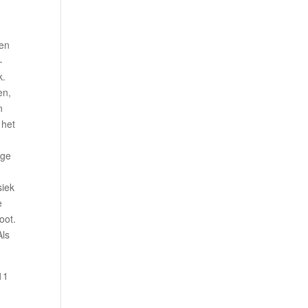
een
-
k.
en,
n
 het
.
age
siek
e
oot.
Als
11