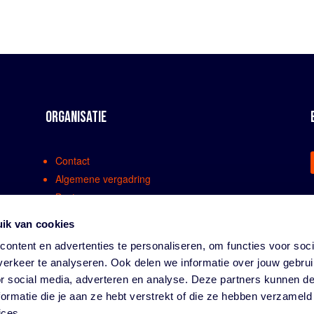
ORGANISATIE
Contact
Algemene vergadring
Bestuur
Comissies en werkgroepen
ik van cookies
Medewerkers
ontent en advertenties te personaliseren, om functies voor soci
Bondsreglementen
erkeer te analyseren. Ook delen we informatie over jouw gebru
Klachtenregeling
or social media, adverteren en analyse. Deze partners kunnen 
Partners
ormatie die je aan ze hebt verstrekt of die ze hebben verzameld
Vacatures
ices.