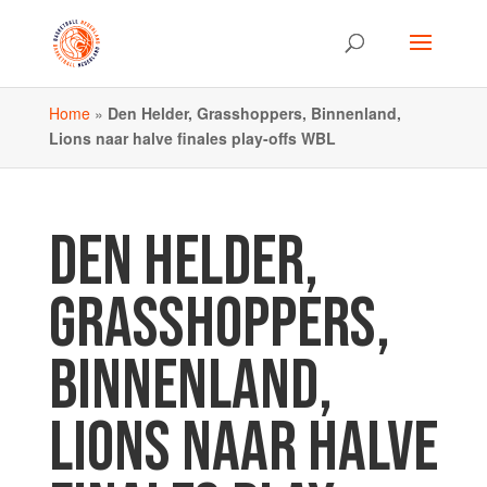
Home
»
Den Helder, Grasshoppers, Binnenland,
Lions naar halve finales play-offs WBL
DEN HELDER,
GRASSHOPPERS,
BINNENLAND,
LIONS NAAR HALVE