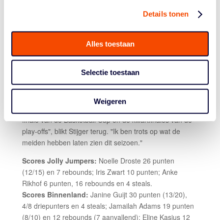
hele ploeg doet z'n best, maar de belangrijke ballen
Details tonen
vallen niet. Het verlies is een deceptie voor iedereen,
maar de volle zaal was wel een mooie steun in de rug."
Terwijl Binnenland verder gaat in de play-offs tegen
Alles toestaan
Grasshoppers (Van Rangelrooy: "Het zal een korte maar
krachtige serie worden, vermoed ik, waarbij het om de
Selectie toestaan
details gaat"), zit het er voor Jolly Jumpers nu op. In
Tubbergen kijken ze terug op een waardevol seizoen
waarin werd geprobeerd het basketball daar op een
Weigeren
hoger niveau te brengen. "Dat bracht ons in de halve
finale van de Basketball Cup en de kwartfinales van de
play-offs", blikt Stijger terug. "Ik ben trots op wat de
meiden hebben laten zien dit seizoen."
Scores Jolly Jumpers:
Noelle Droste 26 punten
(12/15) en 7 rebounds; Iris Zwart 10 punten; Anke
Rikhof 6 punten, 16 rebounds en 4 steals.
Scores Binnenland:
Janine Guijt 30 punten (13/20),
4/8 driepunters en 4 steals; Jamailah Adams 19 punten
(8/10) en 12 rebounds (7 aanvallend); Eline Kasius 12