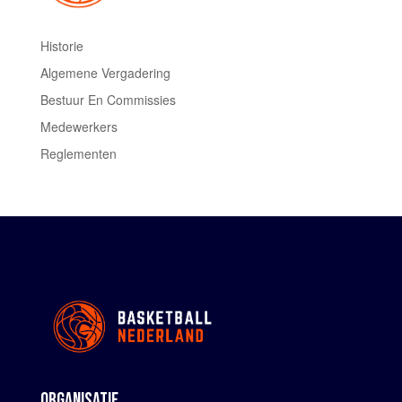
Historie
Algemene Vergadering
Bestuur En Commissies
Medewerkers
Reglementen
ORGANISATIE