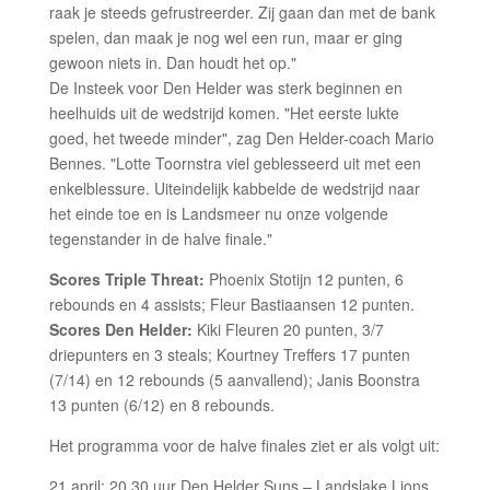
raak je steeds gefrustreerder. Zij gaan dan met de bank
spelen, dan maak je nog wel een run, maar er ging
gewoon niets in. Dan houdt het op."
De Insteek voor Den Helder was sterk beginnen en
heelhuids uit de wedstrijd komen. "Het eerste lukte
goed, het tweede minder", zag Den Helder-coach Mario
Bennes. "Lotte Toornstra viel geblesseerd uit met een
enkelblessure. Uiteindelijk kabbelde de wedstrijd naar
het einde toe en is Landsmeer nu onze volgende
tegenstander in de halve finale."
Scores Triple Threat:
Phoenix Stotijn 12 punten, 6
rebounds en 4 assists; Fleur Bastiaansen 12 punten.
Scores Den Helder:
Kiki Fleuren 20 punten, 3/7
driepunters en 3 steals; Kourtney Treffers 17 punten
(7/14) en 12 rebounds (5 aanvallend); Janis Boonstra
13 punten (6/12) en 8 rebounds.
Het programma voor de halve finales ziet er als volgt uit:
21 april: 20.30 uur Den Helder Suns – Landslake Lions