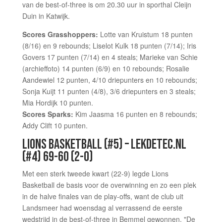
van de best-of-three is om 20.30 uur in sporthal Cleijn
Duin in Katwijk.
Scores Grasshoppers:
Lotte van Kruistum 18 punten
(8/16) en 9 rebounds; Liselot Kulk 18 punten (7/14); Iris
Govers 17 punten (7/14) en 4 steals; Marieke van Schie
(archieffoto) 14 punten (6/9) en 10 rebounds; Rosalie
Aandewiel 12 punten, 4/10 driepunters en 10 rebounds;
Sonja Kuijt 11 punten (4/8), 3/6 driepunters en 3 steals;
Mia Hordijk 10 punten.
Scores Sparks:
Kim Jaasma 16 punten en 8 rebounds;
Addy Clift 10 punten.
LIONS BASKETBALL (#5) – LEKDETEC.NL
(#4) 69-60 (2-0)
Met een sterk tweede kwart (22-9) legde Lions
Basketball de basis voor de overwinning en zo een plek
in de halve finales van de play-offs, want de club uit
Landsmeer had woensdag al verrassend de eerste
wedstrijd in de best-of-three in Bemmel gewonnen. "De