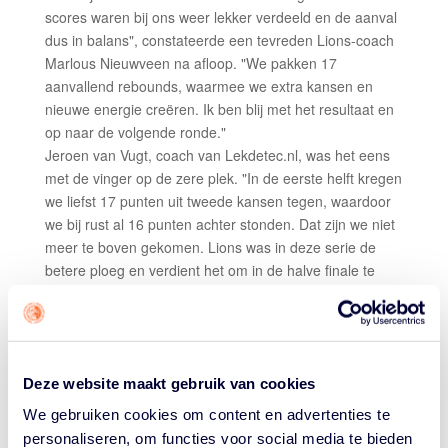
scores waren bij ons weer lekker verdeeld en de aanval
dus in balans", constateerde een tevreden Lions-coach
Marlous Nieuwveen na afloop. "We pakken 17
aanvallend rebounds, waarmee we extra kansen en
nieuwe energie creëren. Ik ben blij met het resultaat en
op naar de volgende ronde."
Jeroen van Vugt, coach van Lekdetec.nl, was het eens
met de vinger op de zere plek. "In de eerste helft kregen
we liefst 17 punten uit tweede kansen tegen, waardoor
we bij rust al 16 punten achter stonden. Dat zijn we niet
meer te boven gekomen. Lions was in deze serie de
betere ploeg en verdient het om in de halve finale te
staan. Pijnlijk voor ons, maar het is de realiteit."
Scores Lions:
Myrthe den Heeten 12 punten en 7
rebounds (5 aanvallend); Loyce Bettonvil 11 punten en
2 steals; Charlotte van Kleef 11 punten en 6 rebounds
Deze website maakt gebruik van cookies
(4 aanvallend).
We gebruiken cookies om content en advertenties te
Scores Lekdetec.nl:
Julia Jorritsma 18 punten en 7
personaliseren, om functies voor social media te bieden
rebounds; Lisanne de Jonge 15 punten, 16 rebounds, 4