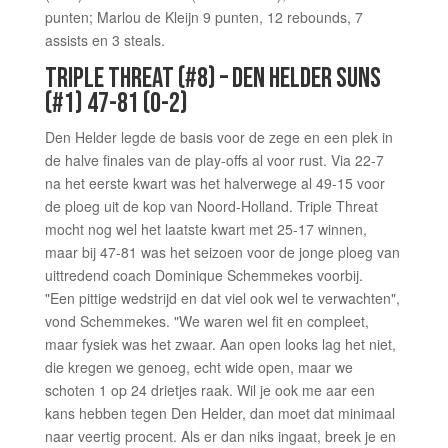
punten; Marlou de Kleijn 9 punten, 12 rebounds, 7
assists en 3 steals.
TRIPLE THREAT (#8) – DEN HELDER SUNS
(#1) 47-81 (0-2)
Den Helder legde de basis voor de zege en een plek in
de halve finales van de play-offs al voor rust. Via 22-7
na het eerste kwart was het halverwege al 49-15 voor
de ploeg uit de kop van Noord-Holland. Triple Threat
mocht nog wel het laatste kwart met 25-17 winnen,
maar bij 47-81 was het seizoen voor de jonge ploeg van
uittredend coach Dominique Schemmekes voorbij.
"Een pittige wedstrijd en dat viel ook wel te verwachten",
vond Schemmekes. "We waren wel fit en compleet,
maar fysiek was het zwaar. Aan open looks lag het niet,
die kregen we genoeg, echt wide open, maar we
schoten 1 op 24 drietjes raak. Wil je ook me aar een
kans hebben tegen Den Helder, dan moet dat minimaal
naar veertig procent. Als er dan niks ingaat, breek je en