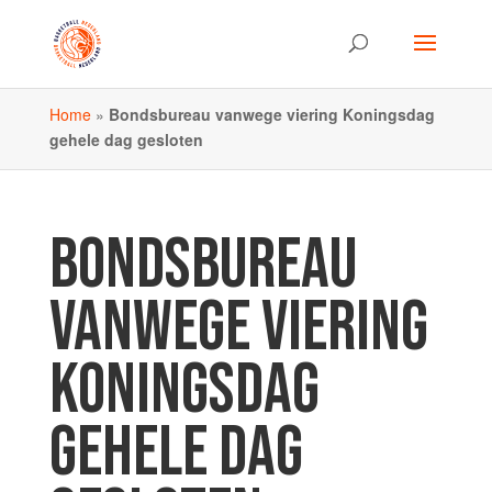
Home
»
Bondsbureau vanwege viering Koningsdag
gehele dag gesloten
BONDSBUREAU
VANWEGE VIERING
KONINGSDAG
GEHELE DAG