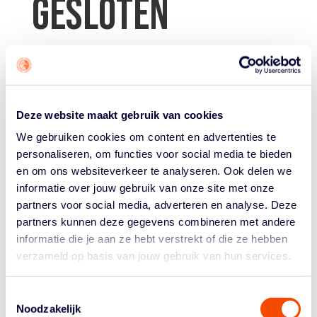
GESLOTEN
door
Basketball.nl
|
Apr 27, 2022
| Uncategorized
Deze website maakt gebruik van cookies
We gebruiken cookies om content en advertenties te
Het bondsbureau van de Nederlandse Basketball Bond
personaliseren, om functies voor social media te bieden
is woensdag 27 april vanwege de viering van
en om ons websiteverkeer te analyseren. Ook delen we
Koningsdag de gehele dag gesloten. Donderdag 28 april
informatie over jouw gebruik van onze site met onze
zijn we weer
op gebruikelijke openingstijden en
partners voor social media, adverteren en analyse. Deze
manieren bereikbaar
.
partners kunnen deze gegevens combineren met andere
informatie die je aan ze hebt verstrekt of die ze hebben
verzameld op basis van jouw gebruik van hun services.
Toestemmingsselectie
Noodzakelijk