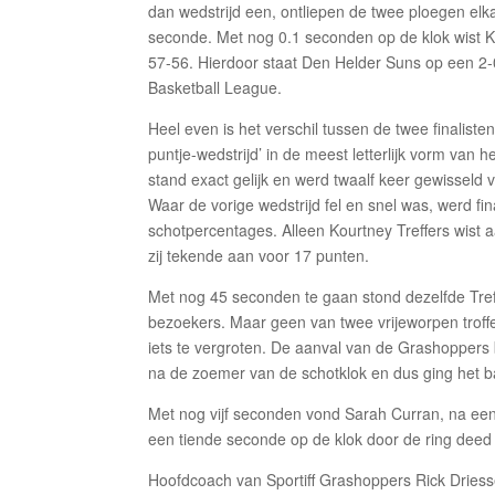
dan wedstrijd een, ontliepen de twee ploegen elkaa
seconde. Met nog 0.1 seconden op de klok wist Ki
57-56. Hierdoor staat Den Helder Suns op een 2-0
Basketball League.
Heel even is het verschil tussen de twee finalist
puntje-wedstrijd’ in de meest letterlijk vorm van
stand exact gelijk en werd twaalf keer gewisseld va
Waar de vorige wedstrijd fel en snel was, werd f
schotpercentages. Alleen Kourtney Treffers wist 
zij tekende aan voor 17 punten.
Met nog 45 seconden te gaan stond dezelfde Treffe
bezoekers. Maar geen van twee vrijeworpen troff
iets te vergroten. De aanval van de Grashopper
na de zoemer van de schotklok en dus ging het b
Met nog vijf seconden vond Sarah Curran, na ee
een tiende seconde op de klok door de ring deed
Hoofdcoach van Sportiff Grashoppers Rick Driess