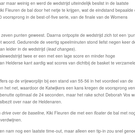
r maar weinig en werd de wedstrijd uiteindelijk beslist in de laatste
ki Fleuren de bal door het netje te krijgen, wat de eindstand bepaalde
 voorsprong in de best-of-five serie, van de finale van de Womens
en zeven punten geweest. Daarna ontpopte de wedstrijd zich tot een ‘pun
 het woord. Gedurende de veertig speelminuten stond liefst negen keer d
n leider in de wedstrijd (
lead changes
).
inalewedstrijd twee er een met een lage score en minder hoge
aan Helderse kant aardig wat scores van dichtbij de basket te verzamel
rs op de vrijeworplijn bij een stand van 55-56 in het voordeel van de
en het net, waardoor de Katwijkers een kans kregen de voorsprong ver
s benutte optimaal de 24 seconden, maar het rake schot Deborah Vos 
albezit over naar de Heldenaren.
n
drive
over de
baseline,
Kiki Fleuren die met een
floater
de bal met no
 verdwijnen.
en nam nog een laatste time-out, maar alleen een tip-in zou snel geno