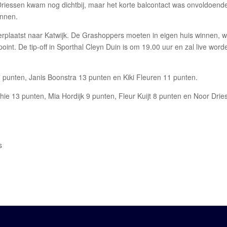
 Driessen kwam nog dichtbij, maar het korte balcontact was onvoldoend
innen.
 verplaatst naar Katwijk. De Grashoppers moeten in eigen huis winnen, 
nt. De tip-off in Sporthal Cleyn Duin is om 19.00 uur en zal live word
 punten, Janis Boonstra 13 punten en Kiki Fleuren 11 punten.
ie 13 punten, Mia Hordijk 9 punten, Fleur Kuijt 8 punten en Noor Drie
s