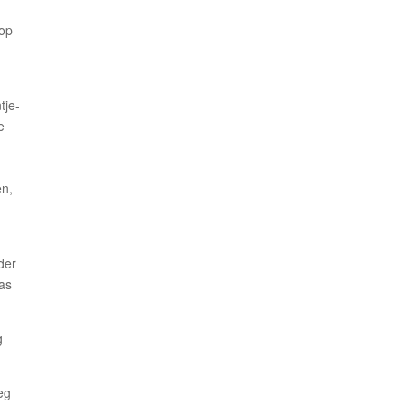
 op
tje-
e
en,
der
was
g
eg