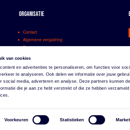
ORGANISATIE
Contact
Algemene vergadring
Bestuur
Comissies en werkgroepen
ik van cookies
Medewerkers
ontent en advertenties te personaliseren, om functies voor soci
Bondsreglementen
erkeer te analyseren. Ook delen we informatie over jouw gebru
Klachtenregeling
or social media, adverteren en analyse. Deze partners kunnen 
Partners
ormatie die je aan ze hebt verstrekt of die ze hebben verzameld
Vacatures
ices.
Privacy
Voorkeuren
Statistieken
Market