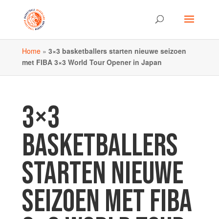
Home
»
3×3 basketballers starten nieuwe seizoen
met FIBA 3×3 World Tour Opener in Japan
3×3
BASKETBALLERS
STARTEN NIEUWE
SEIZOEN MET FIBA