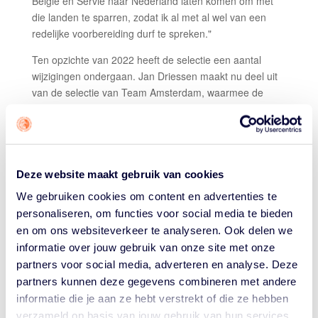
België en Servië naar Nederland laten komen om met
die landen te sparren, zodat ik al met al wel van een
redelijke voorbereiding durf te spreken."
Ten opzichte van 2022 heeft de selectie een aantal
wijzigingen ondergaan. Jan Driessen maakt nu deel uit
van de selectie van Team Amsterdam, waarmee de
mannen meedoen aan de proftour in het mondiale 3×3
basketball. De vijfde man in die selectie is Arvin Slagter,
die momenteel kampt met rugklachten en daarom niet
mee is naar Japan. Driessen, Slagter, Jaring en Van der
Horst maken ook deel uit van de nationale selectie die in
Deze website maakt gebruik van cookies
2022 meedoet aan het WK in Antwerpen (25 en 26 juni)
We gebruiken cookies om content en advertenties te
en EK in Graz (9 en 11 september). Bij Oranje, waar
personaliseren, om functies voor social media te bieden
Olympiër Ross Bekkering is gestopt, zitten verder
en om ons websiteverkeer te analyseren. Ook delen we
Jessey Voorn, Lenno Witteveen, Julius van Sauers,
informatie over jouw gebruik van onze site met onze
Raidell de Pree, Jesse Markusse en nieuwkomer Worthy
partners voor social media, adverteren en analyse. Deze
de Jong die zich na het EK met de 5-5 mannen in
partners kunnen deze gegevens combineren met andere
september op het 3×3 basketball gaat storten. "En Dylan
informatie die je aan ze hebt verstrekt of die ze hebben
van Eyck heeft zich ook bij ons gevoegd. Zijn periode in
verzameld op basis van jouw gebruik van hun services.