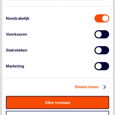
Amerika als college speler zit erop en hij gaat natuurlijk
kijken of hij in Europa een profcontract kan
bemachtigen. Maar Dylan heeft ook een verleden als
Toestemmingsselectie
Noodzakelijk
3×3 speler en ik ben blij dat we hem er nu in de groep
bij hebben."
Royé geeft Team Amsterdam een goede kans om in
Voorkeuren
Japan bij de FIBA 3×3 World Tour Opener meteen een
mooi resultaat neer te zetten. Vorig jaar schreef de
Statistieken
bondscoach als speler met Slagter, Jaring, en Kovaceciv
nog geschiedenis door in Doha het eerste World Tour
evemenent van het jaar te winnen, wat de allereerste
Marketing
World Tour zege van de Nederlandse 3×3 basketballers
was. "We zitten in een groep met een Japanse qualifier
en Riga, het team dat als Letland goud bij de Spelen in
Details tonen
Tokyo won. Maar Riga treedt aan zonder hun beste
speler Karlis Lasmanis die waarschijnlijk net als de
Servier Dusan Bulut Big3 gaat spelen. Dat scheelt
Alles toestaan
behoorlijk. Als we de groep doorkomen kruisen we met
de groep van Antwerpen, Vienna en Jeddah. Ik zie