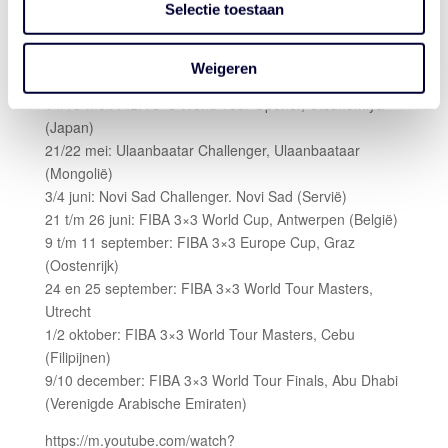
mogelijkheden voor de jongens."
Selectie toestaan
Het programma van de Nederandse mannen voor 2022
ziet er als volgt uit:
Weigeren
14/15-mei: FIBA 3×3 World Tour Opener, Utsunomiya
(Japan)
21/22 mei: Ulaanbaatar Challenger, Ulaanbaataar
(Mongolië)
3/4 juni: Novi Sad Challenger. Novi Sad (Servië)
21 t/m 26 juni: FIBA 3×3 World Cup, Antwerpen (België)
9 t/m 11 september: FIBA 3×3 Europe Cup, Graz
(Oostenrijk)
24 en 25 september: FIBA 3×3 World Tour Masters,
Utrecht
1/2 oktober: FIBA 3×3 World Tour Masters, Cebu
(Filipijnen)
9/10 december: FIBA 3×3 World Tour Finals, Abu Dhabi
(Verenigde Arabische Emiraten)
https://m.youtube.com/watch?