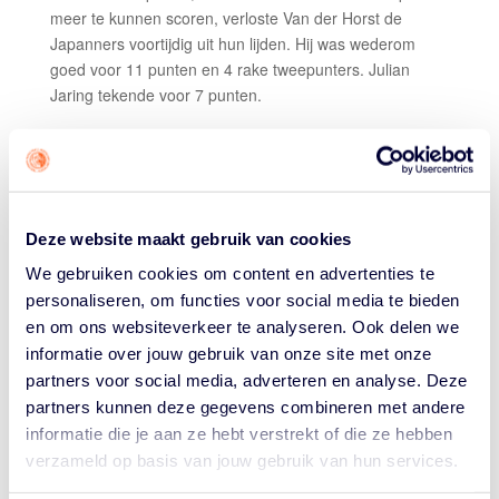
meer te kunnen scoren, verloste Van der Horst de
Japanners voortijdig uit hun lijden. Hij was wederom
goed voor 11 punten en 4 rake tweepunters. Julian
Jaring tekende voor 7 punten.
Bondscoach Aron Royé na de eerste dag: "Dit was een
goede opwarmer. Zo'n eerste wedstrijd is altijd lastig,
omdat je nog ritme mist, zeker als je tegen de olympisch
kampioen speelt. Tegen Riga zaten we mentaal goed in
de wedstrijd en scoorden heel makkelijk. Tegen Tokyo
Deze website maakt gebruik van cookies
duurde de eindfase was langer dan gewild, maar al met
We gebruiken cookies om content en advertenties te
al twee goede zeges, waarin we als collectief speelden.
personaliseren, om functies voor social media te bieden
Dimeo was erg op schot en als de schoten van Maksim
en om ons websiteverkeer te analyseren. Ook delen we
gaan vallen, zijn we helemaal lastig af te stoppen."
informatie over jouw gebruik van onze site met onze
partners voor social media, adverteren en analyse. Deze
TEAM AMSTERDAM – VIENNA 14-12
partners kunnen deze gegevens combineren met andere
informatie die je aan ze hebt verstrekt of die ze hebben
Na ruim twee minuten stond er in deze kwartfinale al
verzameld op basis van jouw gebruik van hun services.
een 5-2 voorsprong op het bord, maar in 3×3 zegt dat
niet zo veel. Vienna kwam terug tot 9-8, waarna Team