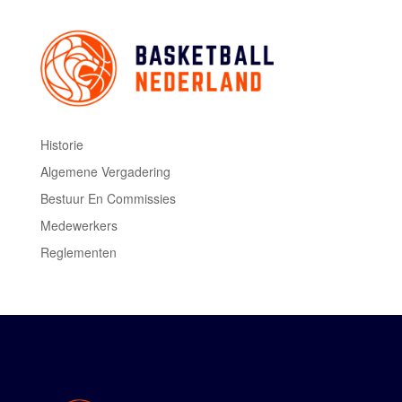
Historie
Algemene Vergadering
Bestuur En Commissies
Medewerkers
Reglementen