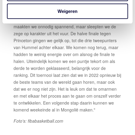
Bondscoach Aron Royé na de tweede dag: "Aanvallend
Weigeren
ging het vandaag moeizamer dan zaterdag, de
tweepunters vielen minder. De kwartfinale tegen Vienna
maakten we onnodig spannend, maar sleepten we de
zege op karakter uit het vuur. De halve finale tegen
Princeton gingen we gelijk op, tot die drie tweepunters
van Hummel achter elkaar. We komen nog terug, maar
hadden te weinig energie over om alsnog de finale te
halen. Uiteindelijk komen we een puntje tekort om als
derde te worden geklasseerd, belangrijk voor de
ranking. Dit toernooi laat zien dat we in 2022 opnieuw bij
de beste teams van de wereld gaan horen, maar ook
dat we er nog niet zijn. Het is leuk om dat te omarmen
en met elkaar het proces aan te gaan om onszelf verder
te ontwikkelen. Een volgende stap daarin kunnen we
komend weekeinde al in Mongolië maken."
Foto's: fibabasketball.com