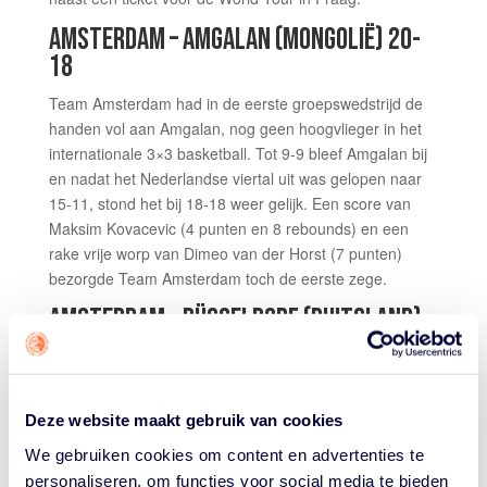
AMSTERDAM – AMGALAN (MONGOLIË) 20-
18
Team Amsterdam had in de eerste groepswedstrijd de
handen vol aan Amgalan, nog geen hoogvlieger in het
internationale 3×3 basketball. Tot 9-9 bleef Amgalan bij
en nadat het Nederlandse viertal uit was gelopen naar
15-11, stond het bij 18-18 weer gelijk. Een score van
Maksim Kovacevic (4 punten en 8 rebounds) en een
rake vrije worp van Dimeo van der Horst (7 punten)
bezorgde Team Amsterdam toch de eerste zege.
AMSTERDAM – DÜSSELDORF (DUITSLAND)
19-18 OT
Na een 3-6 achterstand kwam Team Amsterdam na
twee rake vrije worpen van Jan Driessen halverwege het
Deze website maakt gebruik van cookies
tweede groepsduel voor het eerst met 8-6 voor. Bij 13-8
We gebruiken cookies om content en advertenties te
en 17-14 lukte het Düsseldorf tot tweemaal toe weer
personaliseren, om functies voor social media te bieden
langszij te komen en er een overtime uit te slepen.