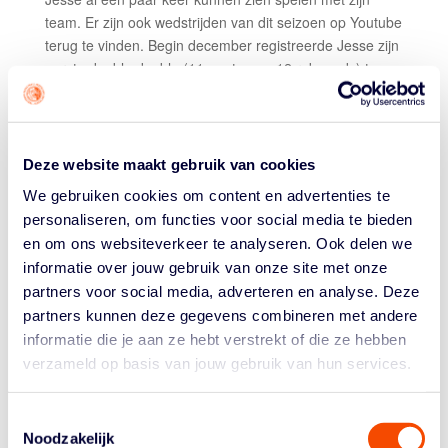
team. Er zijn ook wedstrijden van dit seizoen op Youtube
terug te vinden. Begin december registreerde Jesse zijn
eerste double double (11 punten en 12 rebounds) tegen
de Florida State Seminoles. Op 6 januari van dit jaar
verloor Syracuse met 87-88 van de Miami Hurricanes. In
dat duel zette Jesse een nieuwe
career high
van 22
punten neer. Ook timmerde hij maar liefst 7 schoten
Deze website maakt gebruik van cookies
weg; eveneens een
career high
.
We gebruiken cookies om content en advertenties te
Met zijn enorme
wingspan
van 2.23 meter is hij een
personaliseren, om functies voor social media te bieden
belangrijk slot op de deur in de voor Syracuse zo
en om ons websiteverkeer te analyseren. Ook delen we
kenmerkende zoneverdediging.
informatie over jouw gebruik van onze site met onze
Op 9 februari jl. stond Jesse in het duel tegen Boston
partners voor social media, adverteren en analyse. Deze
College tegenover Quinten Post, zijn oud-teamgenoot
partners kunnen deze gegevens combineren met andere
van Apollo U16-2. Ergens in die wedstrijd brak Jesse zijn
informatie die je aan ze hebt verstrekt of die ze hebben
hand en dat was voor hem meteen einde seizoen. Post
verzameld op basis van jouw gebruik van hun services.
leverde een geweldige wedstrijd af met 14 punten en 14
rebounds. Ondanks zijn blessureleed werd Jesse
Toestemmingsselectie
genoemd als een van de kandidaten voor Most
Noodzakelijk