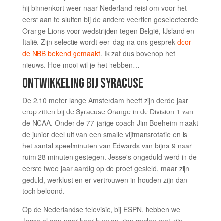
hij binnenkort weer naar Nederland reist om voor het
eerst aan te sluiten bij de andere veertien geselecteerde
Orange Lions voor wedstrijden tegen België, IJsland en
Italië. Zijn selectie wordt een dag na ons gesprek
door
de NBB bekend gemaakt
. Ik zat dus bovenop het
nieuws. Hoe mooi wil je het hebben…
ONTWIKKELING BIJ SYRACUSE
De 2.10 meter lange Amsterdam heeft zijn derde jaar
erop zitten bij de Syracuse Orange in de Division 1 van
de NCAA. Onder de 77-jarige coach Jim Boeheim maakt
de junior deel uit van een smalle vijfmansrotatie en is
het aantal speelminuten van Edwards van bijna 9 naar
ruim 28 minuten gestegen. Jesse's ongeduld werd in de
eerste twee jaar aardig op de proef gesteld, maar zijn
geduld, werklust en er vertrouwen in houden zijn dan
toch beloond.
Op de Nederlandse televisie, bij ESPN, hebben we
Jesse al een paar keer kunnen zien spelen met zijn