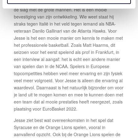
selectie van de Orange Lions en nu mag hij meteen aan
de slag met de grote mannen. Het is een mooie
bevestiging van zijn ontwikkeling. Wie weet staat hij
straks tegen Italië in het veld tegen iemand als NBA-
veteraan Danilo Gallinari van de Atlanta Hawks. Voor
Jesse is het een mooie manier om kennis te maken met
het professionele basketball. Zoals Matt Haarms, dit
seizoen voor het eerst spelend als prof in Frankfurt, in
een interview al aangaf: het is echt een andere manier
van spelen dan in de NCAA. Spelers in Europese
topcompetities hebben veel meer ervaring en zijn fysiek
veel meer volgroeid. Voor Jesse is alleen die ervaring al
waardevol. Daarnaast is het natuurlijk bijzonder om voor
je land uit te mogen komen en mee te kunnen doen met
een team dat al mooie prestaties heeft neergezet, zoals
plaatsing voor EuroBasket 2022.
Jesse ziet best wat overeenkomsten in het spel dat
Syracuse en de Orange Lions spelen, vooral in
aanvallend opzicht. Ook bij de Orange Lions spelen de